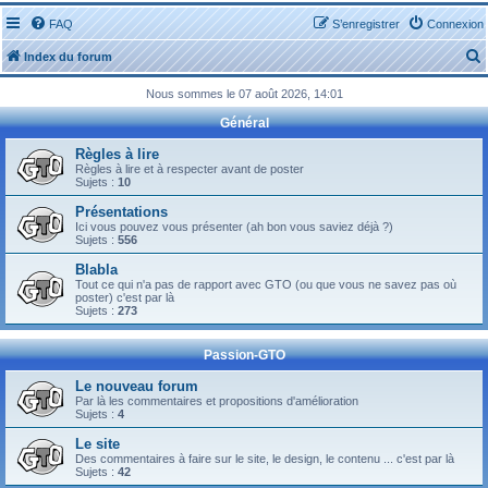
FAQ
S’enregistrer
Connexion
Index du forum
Nous sommes le 07 août 2026, 14:01
Général
Règles à lire
Règles à lire et à respecter avant de poster
Sujets :
10
r
Présentations
Ici vous pouvez vous présenter (ah bon vous saviez déjà ?)
Sujets :
556
Blabla
Tout ce qui n'a pas de rapport avec GTO (ou que vous ne savez pas où
r
poster) c'est par là
Sujets :
273
Passion-GTO
Le nouveau forum
Par là les commentaires et propositions d'amélioration
Sujets :
4
Le site
Des commentaires à faire sur le site, le design, le contenu ... c'est par là
Sujets :
42