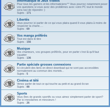
Informatique et Jeux Vidéos
Pour tous les gamers et les informaticiens^^ Vous pourrez notamment poser
vos questions si vous avez des problèmes avec votre PC tout le monde
sera ravi de répondre :)
Sujets :
171
Libertés
Vous pourrez ici parler de ce qui vous plaira quand il vous plaira à moins de
respecter la charte.....
Sujets :
69
Vos manga préférés
Tout est dans le titre
Sujets :
156
Musique
Vos chanteurs, vos groupes préférés, pour en parler c'est là qu'il faut
squatter
Sujets :
136
Partie spéciale grosses connexions
Ici circulent des liens en direct download qui ne sont pas accessibles
normalement au commun des mortels...
Sujets :
5
Cinéma et télé
Venez parler de tout ce qui touche au petit et au grand écran
Sujets :
88
Sports
Vous êtes de grands sportifs ou vous aimez simplement parler de sport?
Par ici mesdames et messieurs !
Sujets :
26