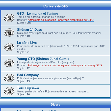
L'univers de GTO
GTO - Le manga et l'anime
Tout ce qui a trait au manga ou à l'anime
Best of :
Anthologie de la section : analyses historiques de GTO
Sujets :
208
Shônan 14 Days
Mais que s'est-il passé durant ces 14 jours ? Pour tout savoir, c'est ici !
Sujets :
10
La série Live
Pour parler de la série Live (drama) de 1999 à 2014 en passant par 2012,
c'est ici
Sujets :
21
Young GTO (Shônan Junaï Gumi)
Ici on parle de la jeunesse d'Onizuka (au lycée)
Best of :
Anthologie de la section : analyses historiques de Young GTO
Sujets :
111
Bad Company
Et là c'est sa jeunesse encore plus jeune (au collège) ^^
Sujets :
13
Tôru Fujisawa
Venez parler du maître Fujisawa et de ses autres mangas...
Sujets :
16
Divers