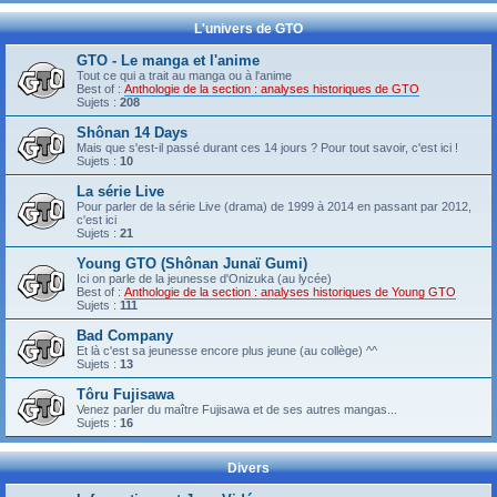
L'univers de GTO
GTO - Le manga et l'anime
Tout ce qui a trait au manga ou à l'anime
Best of :
Anthologie de la section : analyses historiques de GTO
Sujets :
208
Shônan 14 Days
Mais que s'est-il passé durant ces 14 jours ? Pour tout savoir, c'est ici !
Sujets :
10
La série Live
Pour parler de la série Live (drama) de 1999 à 2014 en passant par 2012,
c'est ici
Sujets :
21
Young GTO (Shônan Junaï Gumi)
Ici on parle de la jeunesse d'Onizuka (au lycée)
Best of :
Anthologie de la section : analyses historiques de Young GTO
Sujets :
111
Bad Company
Et là c'est sa jeunesse encore plus jeune (au collège) ^^
Sujets :
13
Tôru Fujisawa
Venez parler du maître Fujisawa et de ses autres mangas...
Sujets :
16
Divers