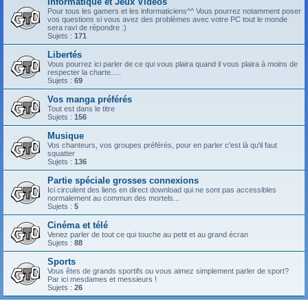
Informatique et Jeux Vidéos
Pour tous les gamers et les informaticiens^^ Vous pourrez notamment poser
vos questions si vous avez des problèmes avec votre PC tout le monde
sera ravi de répondre :)
Sujets :
171
Libertés
Vous pourrez ici parler de ce qui vous plaira quand il vous plaira à moins de
respecter la charte.....
Sujets :
69
Vos manga préférés
Tout est dans le titre
Sujets :
156
Musique
Vos chanteurs, vos groupes préférés, pour en parler c'est là qu'il faut
squatter
Sujets :
136
Partie spéciale grosses connexions
Ici circulent des liens en direct download qui ne sont pas accessibles
normalement au commun des mortels...
Sujets :
5
Cinéma et télé
Venez parler de tout ce qui touche au petit et au grand écran
Sujets :
88
Sports
Vous êtes de grands sportifs ou vous aimez simplement parler de sport?
Par ici mesdames et messieurs !
Sujets :
26