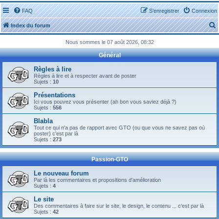
FAQ
S’enregistrer
Connexion
Index du forum
Nous sommes le 07 août 2026, 08:32
Général
Règles à lire
Règles à lire et à respecter avant de poster
Sujets :
10
r
Présentations
Ici vous pouvez vous présenter (ah bon vous saviez déjà ?)
Sujets :
556
Blabla
Tout ce qui n'a pas de rapport avec GTO (ou que vous ne savez pas où
r
poster) c'est par là
Sujets :
273
Passion-GTO
Le nouveau forum
Par là les commentaires et propositions d'amélioration
Sujets :
4
Le site
Des commentaires à faire sur le site, le design, le contenu ... c'est par là
Sujets :
42