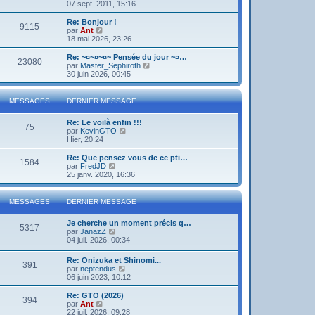
o
07 sept. 2011, 15:16
i
r
Re: Bonjour !
9115
l
V
par
Ant
e
o
18 mai 2026, 23:26
d
i
e
r
Re: ~¤~¤~¤~ Pensée du jour ~¤…
23080
r
l
V
par
Master_Sephiroth
n
e
o
30 juin 2026, 00:45
i
d
i
e
e
r
r
r
l
MESSAGES
DERNIER MESSAGE
m
n
e
e
i
d
s
Re: Le voilà enfin !!!
e
e
75
s
V
par
KevinGTO
r
r
a
o
Hier, 20:24
m
n
g
i
e
i
e
r
s
Re: Que pensez vous de ce pti…
e
1584
l
s
V
par
FredJD
r
e
a
o
25 janv. 2020, 16:36
m
d
g
i
e
e
e
r
s
r
l
s
MESSAGES
DERNIER MESSAGE
n
e
a
i
d
g
Je cherche un moment précis q…
e
e
e
5317
V
par
JanazZ
r
r
o
04 juil. 2026, 00:34
m
n
i
e
i
r
s
e
Re: Onizuka et Shinomi...
391
l
s
r
V
par
neptendus
e
a
m
o
06 juin 2023, 10:12
d
g
e
i
e
e
s
r
Re: GTO (2026)
r
394
s
l
V
par
Ant
n
a
e
o
22 juil. 2026, 09:28
i