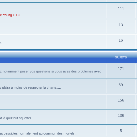
111
s de Young GTO
13
16
...
SUJETS
171
rrez notamment poser vos questions si vous avez des problèmes avec
69
 plaira à moins de respecter la charte.....
156
136
là qu'il faut squatter
5
pas accessibles normalement au commun des mortels...