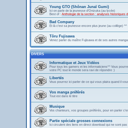
Young GTO (Shônan Junaï Gumi)
Ici on parle de la jeunesse d'Onizuka (au lycée)
Best of :
Anthologie de la section : analyses historique
Bad Company
Et là c'est sa jeunesse encore plus jeune (au collège) ^^
Tôru Fujisawa
Venez parler du maître Fujisawa et de ses autres mangas
DIVERS
Informatique et Jeux Vidéos
Pour tous les gamers et les informaticiens^^ Vous pou
votre PC tout le monde sera ravi de répondre :)
Libertés
Vous pourrez ici parler de ce qui vous plaira quand il vous
Vos manga préférés
Tout est dans le titre
Musique
Vos chanteurs, vos groupes préférés, pour en parler c'est 
Partie spéciale grosses connexions
Ici circulent des liens en direct download qui ne sont 