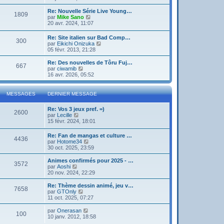
g
d
i
e
e
e
r
Re: Nouvelle Série Live Young…
r
1809
r
l
V
par
Mike Sano
m
n
e
o
20 avr. 2024, 11:07
e
i
d
i
s
e
e
r
s
Re: Site italien sur Bad Comp…
r
r
300
l
a
V
par
Eikichi Onizuka
m
n
e
g
o
05 févr. 2013, 21:28
e
i
d
e
i
s
e
e
r
Re: Des nouvelles de Tôru Fuj…
s
r
r
667
l
V
par
ciwamib
a
m
n
e
o
16 avr. 2026, 05:52
g
e
i
d
i
e
s
e
e
r
s
r
r
l
a
MESSAGES
DERNIER MESSAGE
m
n
e
g
e
i
d
e
s
Re: Vos 3 jeux pref. =)
e
e
2600
s
V
par
Lecille
r
r
a
o
15 févr. 2024, 18:01
m
n
g
i
e
i
e
r
s
e
Re: Fan de mangas et culture …
4436
l
s
r
V
par
Hotome34
e
a
m
o
30 oct. 2025, 23:59
d
g
e
i
e
e
s
r
Animes confirmés pour 2025 - …
r
3572
s
l
V
par
Aoshi
n
a
e
o
20 nov. 2024, 22:29
i
g
d
i
e
e
e
r
Re: Thème dessin animé, jeu v…
r
7658
r
l
V
par
GTOnly
m
n
e
o
11 oct. 2025, 07:27
e
i
d
i
s
e
e
r
V
par
Onerasan
s
r
100
r
l
o
10 janv. 2012, 18:58
a
m
n
e
i
g