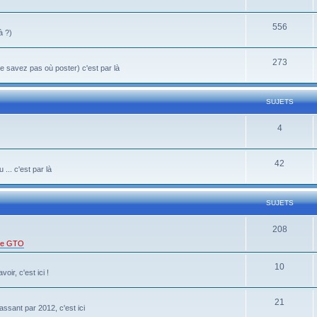
556
à ?)
273
 savez pas où poster) c'est par là
SUJETS
4
42
... c'est par là
SUJETS
208
 de GTO
10
oir, c'est ici !
21
ssant par 2012, c'est ici