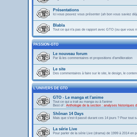
Présentations
Ici vous pouvez vous présenter (ah bon vous saviez déj
Blabla
Tout ce qui n'a pas de rapport avec GTO (ou que vous ne
PASSION-GTO
Le nouveau forum
Par là les commentaires et propositions d'amélioration
Le site
Des commentaires à faire sur le site, le design, le contenu 
L'UNIVERS DE GTO
GTO - Le manga et l'anime
Tout ce qui a trait au manga ou à l'anime
Best of :
Anthologie de la section : analyses historiques
Shônan 14 Days
Mais que s'est-il passé durant ces 14 jours ? Pour tout sav
La série Live
Pour parler de la série Live (drama) de 1999 à 2014 en pa