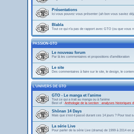
Présentations
Ici vous pouvez vous présenter (ah bon vous saviez déj
Blabla
Tout ce qui n'a pas de rapport avec GTO (ou que vous ne
PASSION-GTO
Le nouveau forum
Par là les commentaires et propositions d'amélioration
Le site
Des commentaires à faire sur le site, le design, le contenu 
L'UNIVERS DE GTO
GTO - Le manga et l'anime
Tout ce qui a trait au manga ou à l'anime
Best of :
Anthologie de la section : analyses historiques
Shônan 14 Days
Mais que s'est-il passé durant ces 14 jours ? Pour tout sav
La série Live
Pour parler de la série Live (drama) de 1999 à 2014 en pa