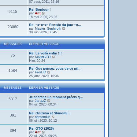
o
07 sept. 2011, 15:16
i
r
Re: Bonjour !
9115
l
V
par
Ant
e
o
18 mai 2026, 23:26
d
i
e
r
Re: ~¤~¤~¤~ Pensée du jour ~¤…
23080
r
l
V
par
Master_Sephiroth
n
e
o
30 juin 2026, 00:45
i
d
i
e
e
r
r
r
l
MESSAGES
DERNIER MESSAGE
m
n
e
e
i
d
s
Re: Le voilà enfin !!!
e
e
75
s
V
par
KevinGTO
r
r
a
o
Hier, 20:24
m
n
g
i
e
i
e
r
s
Re: Que pensez vous de ce pti…
e
1584
l
s
V
par
FredJD
r
e
a
o
25 janv. 2020, 16:36
m
d
g
i
e
e
e
r
s
r
l
s
MESSAGES
DERNIER MESSAGE
n
e
a
i
d
g
Je cherche un moment précis q…
e
e
e
5317
V
par
JanazZ
r
r
o
04 juil. 2026, 00:34
m
n
i
e
i
r
s
e
Re: Onizuka et Shinomi...
391
l
s
r
V
par
neptendus
e
a
m
o
06 juin 2023, 10:12
d
g
e
i
e
e
s
r
Re: GTO (2026)
r
394
s
l
V
par
Ant
n
a
e
o
22 juil. 2026, 09:28
i