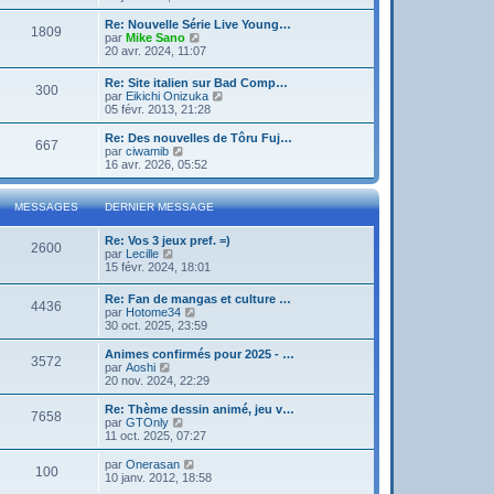
g
d
i
e
e
e
r
Re: Nouvelle Série Live Young…
r
1809
r
l
V
par
Mike Sano
m
n
e
o
20 avr. 2024, 11:07
e
i
d
i
s
e
e
r
s
Re: Site italien sur Bad Comp…
r
r
300
l
a
V
par
Eikichi Onizuka
m
n
e
g
o
05 févr. 2013, 21:28
e
i
d
e
i
s
e
e
r
Re: Des nouvelles de Tôru Fuj…
s
r
r
667
l
V
par
ciwamib
a
m
n
e
o
16 avr. 2026, 05:52
g
e
i
d
i
e
s
e
e
r
s
r
r
l
a
MESSAGES
DERNIER MESSAGE
m
n
e
g
e
i
d
e
s
Re: Vos 3 jeux pref. =)
e
e
2600
s
V
par
Lecille
r
r
a
o
15 févr. 2024, 18:01
m
n
g
i
e
i
e
r
s
e
Re: Fan de mangas et culture …
4436
l
s
r
V
par
Hotome34
e
a
m
o
30 oct. 2025, 23:59
d
g
e
i
e
e
s
r
Animes confirmés pour 2025 - …
r
3572
s
l
V
par
Aoshi
n
a
e
o
20 nov. 2024, 22:29
i
g
d
i
e
e
e
r
Re: Thème dessin animé, jeu v…
r
7658
r
l
V
par
GTOnly
m
n
e
o
11 oct. 2025, 07:27
e
i
d
i
s
e
e
r
V
par
Onerasan
s
r
100
r
l
o
10 janv. 2012, 18:58
a
m
n
e
i
g