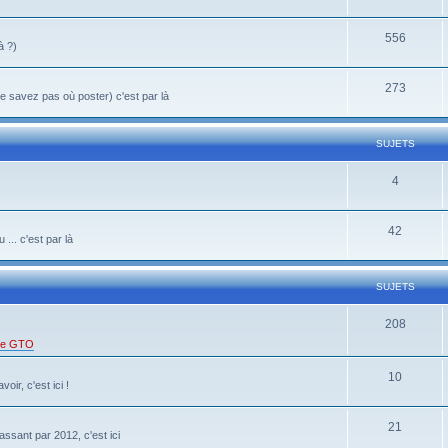
556
à ?)
273
 savez pas où poster) c'est par là
SUJETS
4
42
... c'est par là
SUJETS
208
 de GTO
10
oir, c'est ici !
21
ssant par 2012, c'est ici