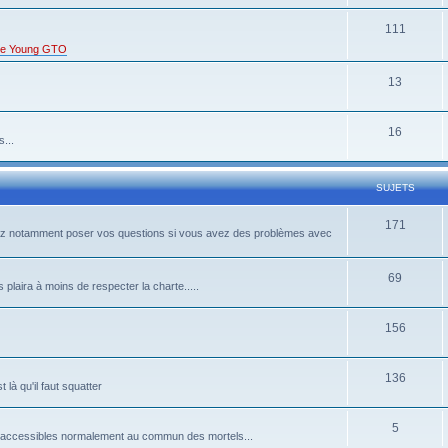
111
s de Young GTO
13
16
...
SUJETS
171
rrez notamment poser vos questions si vous avez des problèmes avec
69
 plaira à moins de respecter la charte.....
156
136
là qu'il faut squatter
5
pas accessibles normalement au commun des mortels...