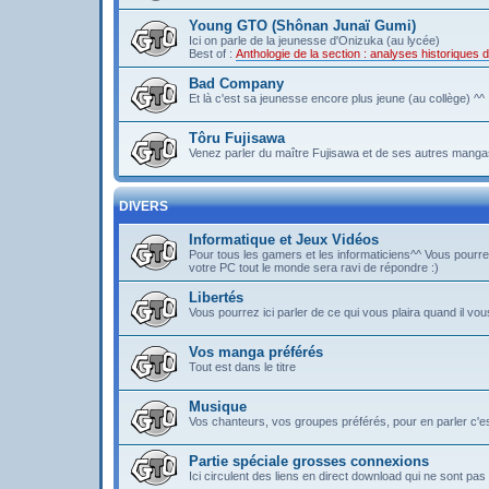
Young GTO (Shônan Junaï Gumi)
Ici on parle de la jeunesse d'Onizuka (au lycée)
Best of :
Anthologie de la section : analyses historique
Bad Company
Et là c'est sa jeunesse encore plus jeune (au collège) ^^
Tôru Fujisawa
Venez parler du maître Fujisawa et de ses autres mangas
DIVERS
Informatique et Jeux Vidéos
Pour tous les gamers et les informaticiens^^ Vous pou
votre PC tout le monde sera ravi de répondre :)
Libertés
Vous pourrez ici parler de ce qui vous plaira quand il vous
Vos manga préférés
Tout est dans le titre
Musique
Vos chanteurs, vos groupes préférés, pour en parler c'est 
Partie spéciale grosses connexions
Ici circulent des liens en direct download qui ne sont 