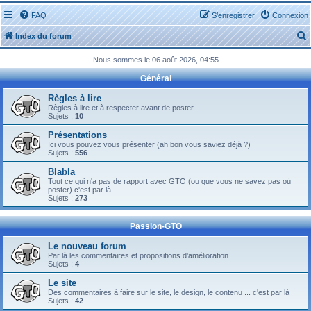
FAQ
S’enregistrer
Connexion
Index du forum
Nous sommes le 06 août 2026, 04:55
Général
Règles à lire
Règles à lire et à respecter avant de poster
Sujets :
10
r
Présentations
Ici vous pouvez vous présenter (ah bon vous saviez déjà ?)
Sujets :
556
Blabla
Tout ce qui n'a pas de rapport avec GTO (ou que vous ne savez pas où
r
poster) c'est par là
Sujets :
273
Passion-GTO
Le nouveau forum
Par là les commentaires et propositions d'amélioration
Sujets :
4
Le site
Des commentaires à faire sur le site, le design, le contenu ... c'est par là
Sujets :
42