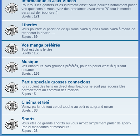
Informatique et Jeux Vidéos
Pour tous les gamers et les informaticiens^^ Vous pourrez notamment poser
vos questions si vous avez des problèmes avec votre PC tout le monde
sera ravi de répondre :)
Sujets :
171
Libertés
Vous pourrez ici parler de ce qui vous plaira quand il vous plaira à moins de
respecter la charte.....
Sujets :
69
Vos manga préférés
Tout est dans le titre
Sujets :
156
Musique
Vos chanteurs, vos groupes préférés, pour en parler c'est là qu'il faut
squatter
Sujets :
136
Partie spéciale grosses connexions
Ici circulent des liens en direct download qui ne sont pas accessibles
normalement au commun des mortels...
Sujets :
5
Cinéma et télé
Venez parler de tout ce qui touche au petit et au grand écran
Sujets :
88
Sports
Vous êtes de grands sportifs ou vous aimez simplement parler de sport?
Par ici mesdames et messieurs !
Sujets :
26