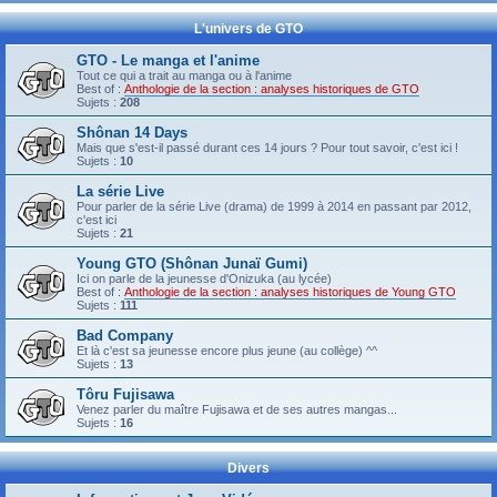
L'univers de GTO
GTO - Le manga et l'anime
Tout ce qui a trait au manga ou à l'anime
Best of :
Anthologie de la section : analyses historiques de GTO
Sujets :
208
Shônan 14 Days
Mais que s'est-il passé durant ces 14 jours ? Pour tout savoir, c'est ici !
Sujets :
10
La série Live
Pour parler de la série Live (drama) de 1999 à 2014 en passant par 2012,
c'est ici
Sujets :
21
Young GTO (Shônan Junaï Gumi)
Ici on parle de la jeunesse d'Onizuka (au lycée)
Best of :
Anthologie de la section : analyses historiques de Young GTO
Sujets :
111
Bad Company
Et là c'est sa jeunesse encore plus jeune (au collège) ^^
Sujets :
13
Tôru Fujisawa
Venez parler du maître Fujisawa et de ses autres mangas...
Sujets :
16
Divers