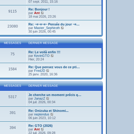
o
07 sept. 2011, 15:16
i
r
Re: Bonjour !
9115
l
V
par
Ant
e
o
18 mai 2026, 23:26
d
i
e
r
Re: ~¤~¤~¤~ Pensée du jour ~¤…
23080
r
l
V
par
Master_Sephiroth
n
e
o
30 juin 2026, 00:45
i
d
i
e
e
r
r
r
l
MESSAGES
DERNIER MESSAGE
m
n
e
e
i
d
s
Re: Le voilà enfin !!!
e
e
75
s
V
par
KevinGTO
r
r
a
o
Hier, 20:24
m
n
g
i
e
i
e
r
s
Re: Que pensez vous de ce pti…
e
1584
l
s
V
par
FredJD
r
e
a
o
25 janv. 2020, 16:36
m
d
g
i
e
e
e
r
s
r
l
s
MESSAGES
DERNIER MESSAGE
n
e
a
i
d
g
Je cherche un moment précis q…
e
e
e
5317
V
par
JanazZ
r
r
o
04 juil. 2026, 00:34
m
n
i
e
i
r
s
e
Re: Onizuka et Shinomi...
391
l
s
r
V
par
neptendus
e
a
m
o
06 juin 2023, 10:12
d
g
e
i
e
e
s
r
Re: GTO (2026)
r
394
s
l
V
par
Ant
n
a
e
o
22 juil. 2026, 09:28
i