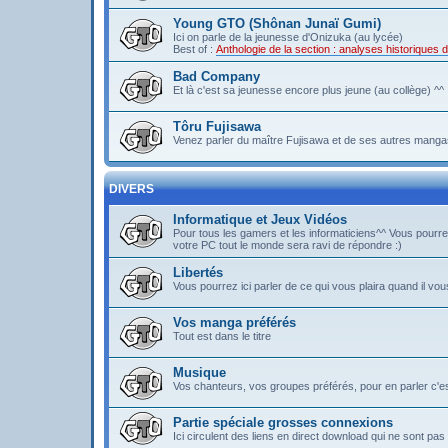
Young GTO (Shônan Junaï Gumi)
Ici on parle de la jeunesse d'Onizuka (au lycée)
Best of :
Anthologie de la section : analyses historique
Bad Company
Et là c'est sa jeunesse encore plus jeune (au collège) ^^
Tôru Fujisawa
Venez parler du maître Fujisawa et de ses autres mangas
DIVERS
Informatique et Jeux Vidéos
Pour tous les gamers et les informaticiens^^ Vous pou
votre PC tout le monde sera ravi de répondre :)
Libertés
Vous pourrez ici parler de ce qui vous plaira quand il vous
Vos manga préférés
Tout est dans le titre
Musique
Vos chanteurs, vos groupes préférés, pour en parler c'est 
Partie spéciale grosses connexions
Ici circulent des liens en direct download qui ne sont 