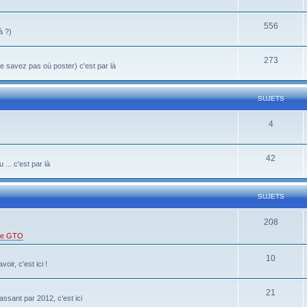
556
à ?)
273
 savez pas où poster) c'est par là
SUJETS
4
42
... c'est par là
SUJETS
208
 de GTO
10
oir, c'est ici !
21
ssant par 2012, c'est ici