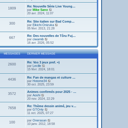
g
d
i
e
e
e
r
Re: Nouvelle Série Live Young…
r
1809
r
l
V
par
Mike Sano
m
n
e
o
20 avr. 2024, 11:07
e
i
d
i
s
e
e
r
s
Re: Site italien sur Bad Comp…
r
r
300
l
a
V
par
Eikichi Onizuka
m
n
e
g
o
05 févr. 2013, 21:28
e
i
d
e
i
s
e
e
r
Re: Des nouvelles de Tôru Fuj…
s
r
r
667
l
V
par
ciwamib
a
m
n
e
o
16 avr. 2026, 05:52
g
e
i
d
i
e
s
e
e
r
s
r
r
l
a
MESSAGES
DERNIER MESSAGE
m
n
e
g
e
i
d
e
s
Re: Vos 3 jeux pref. =)
e
e
2600
s
V
par
Lecille
r
r
a
o
15 févr. 2024, 18:01
m
n
g
i
e
i
e
r
s
e
Re: Fan de mangas et culture …
4436
l
s
r
V
par
Hotome34
e
a
m
o
30 oct. 2025, 23:59
d
g
e
i
e
e
s
r
Animes confirmés pour 2025 - …
r
3572
s
l
V
par
Aoshi
n
a
e
o
20 nov. 2024, 22:29
i
g
d
i
e
e
e
r
Re: Thème dessin animé, jeu v…
r
7658
r
l
V
par
GTOnly
m
n
e
o
11 oct. 2025, 07:27
e
i
d
i
s
e
e
r
V
par
Onerasan
s
r
100
r
l
o
10 janv. 2012, 18:58
a
m
n
e
i
g