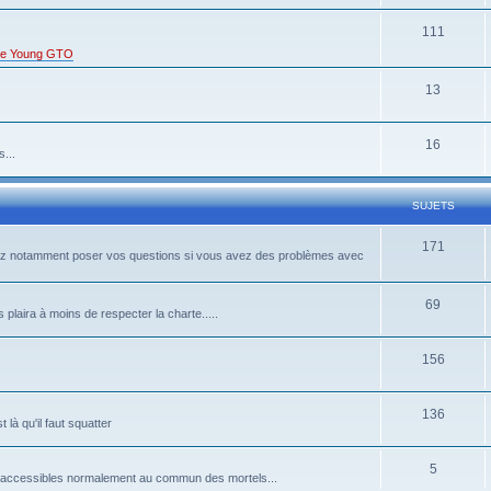
111
s de Young GTO
13
16
...
SUJETS
171
rrez notamment poser vos questions si vous avez des problèmes avec
69
 plaira à moins de respecter la charte.....
156
136
là qu'il faut squatter
5
pas accessibles normalement au commun des mortels...