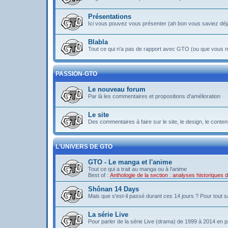
Présentations
Ici vous pouvez vous présenter (ah bon vous saviez déj
Blabla
Tout ce qui n'a pas de rapport avec GTO (ou que vous ne
PASSION-GTO
Le nouveau forum
Par là les commentaires et propositions d'amélioration
Le site
Des commentaires à faire sur le site, le design, le contenu 
L'UNIVERS DE GTO
GTO - Le manga et l'anime
Tout ce qui a trait au manga ou à l'anime
Best of :
Anthologie de la section : analyses historiques
Shônan 14 Days
Mais que s'est-il passé durant ces 14 jours ? Pour tout sav
La série Live
Pour parler de la série Live (drama) de 1999 à 2014 en pa