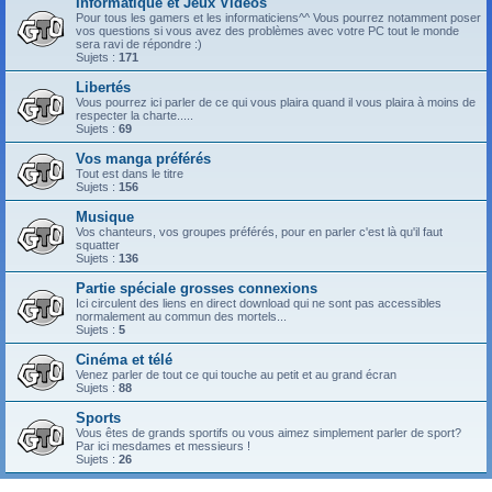
Informatique et Jeux Vidéos
Pour tous les gamers et les informaticiens^^ Vous pourrez notamment poser
vos questions si vous avez des problèmes avec votre PC tout le monde
sera ravi de répondre :)
Sujets :
171
Libertés
Vous pourrez ici parler de ce qui vous plaira quand il vous plaira à moins de
respecter la charte.....
Sujets :
69
Vos manga préférés
Tout est dans le titre
Sujets :
156
Musique
Vos chanteurs, vos groupes préférés, pour en parler c'est là qu'il faut
squatter
Sujets :
136
Partie spéciale grosses connexions
Ici circulent des liens en direct download qui ne sont pas accessibles
normalement au commun des mortels...
Sujets :
5
Cinéma et télé
Venez parler de tout ce qui touche au petit et au grand écran
Sujets :
88
Sports
Vous êtes de grands sportifs ou vous aimez simplement parler de sport?
Par ici mesdames et messieurs !
Sujets :
26