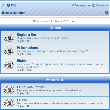
FAQ
S’enregistrer
Connexion
Index du forum
Nous sommes le 06 août 2026, 04:15
Général
Règles à lire
Règles à lire et à respecter avant de poster
Sujets :
10
r
Présentations
Ici vous pouvez vous présenter (ah bon vous saviez déjà ?)
Sujets :
556
Blabla
Tout ce qui n'a pas de rapport avec GTO (ou que vous ne savez pas où
r
poster) c'est par là
Sujets :
273
Passion-GTO
Le nouveau forum
Par là les commentaires et propositions d'amélioration
Sujets :
4
Le site
Des commentaires à faire sur le site, le design, le contenu ... c'est par là
Sujets :
42