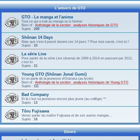
L'univers de GTO
GTO - Le manga et l'anime
Tout ce qui a trait au manga ou à l'anime
Best of :
Anthologie de la section : analyses historiques de GTO
Sujets :
208
Shônan 14 Days
Mais que s'est-il passé durant ces 14 jours ? Pour tout savoir, c'est ici !
Sujets :
10
La série Live
Pour parler de la série Live (drama) de 1999 à 2014 en passant par 2012,
c'est ici
Sujets :
21
Young GTO (Shônan Junaï Gumi)
Ici on parle de la jeunesse d'Onizuka (au lycée)
Best of :
Anthologie de la section : analyses historiques de Young GTO
Sujets :
111
Bad Company
Et là c'est sa jeunesse encore plus jeune (au collège) ^^
Sujets :
13
Tôru Fujisawa
Venez parler du maître Fujisawa et de ses autres mangas...
Sujets :
16
Divers