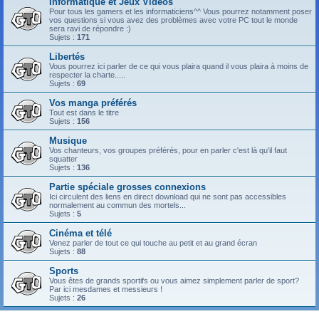
Informatique et Jeux Vidéos
Pour tous les gamers et les informaticiens^^ Vous pourrez notamment poser
vos questions si vous avez des problèmes avec votre PC tout le monde
sera ravi de répondre :)
Sujets :
171
Libertés
Vous pourrez ici parler de ce qui vous plaira quand il vous plaira à moins de
respecter la charte.....
Sujets :
69
Vos manga préférés
Tout est dans le titre
Sujets :
156
Musique
Vos chanteurs, vos groupes préférés, pour en parler c'est là qu'il faut
squatter
Sujets :
136
Partie spéciale grosses connexions
Ici circulent des liens en direct download qui ne sont pas accessibles
normalement au commun des mortels...
Sujets :
5
Cinéma et télé
Venez parler de tout ce qui touche au petit et au grand écran
Sujets :
88
Sports
Vous êtes de grands sportifs ou vous aimez simplement parler de sport?
Par ici mesdames et messieurs !
Sujets :
26