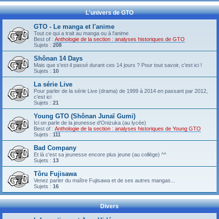
L'univers de GTO
GTO - Le manga et l'anime
Tout ce qui a trait au manga ou à l'anime
Best of :
Anthologie de la section : analyses historiques de GTO
Sujets :
208
Shônan 14 Days
Mais que s'est-il passé durant ces 14 jours ? Pour tout savoir, c'est ici !
Sujets :
10
La série Live
Pour parler de la série Live (drama) de 1999 à 2014 en passant par 2012,
c'est ici
Sujets :
21
Young GTO (Shônan Junaï Gumi)
Ici on parle de la jeunesse d'Onizuka (au lycée)
Best of :
Anthologie de la section : analyses historiques de Young GTO
Sujets :
111
Bad Company
Et là c'est sa jeunesse encore plus jeune (au collège) ^^
Sujets :
13
Tôru Fujisawa
Venez parler du maître Fujisawa et de ses autres mangas...
Sujets :
16
Divers