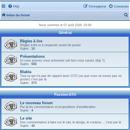
FAQ
S’enregistrer
Connexion
Index du forum
Nous sommes le 07 août 2026, 03:58
Général
Règles à lire
Règles à lire et à respecter avant de poster
Sujets :
10
r
Présentations
Ici vous pouvez vous présenter (ah bon vous saviez déjà ?)
Sujets :
556
Blabla
Tout ce qui n'a pas de rapport avec GTO (ou que vous ne savez pas où
r
poster) c'est par là
Sujets :
273
Passion-GTO
Le nouveau forum
Par là les commentaires et propositions d'amélioration
Sujets :
4
Le site
Des commentaires à faire sur le site, le design, le contenu ... c'est par là
Sujets :
42