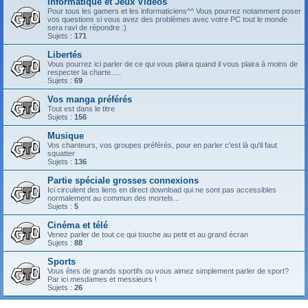
Informatique et Jeux Vidéos
Pour tous les gamers et les informaticiens^^ Vous pourrez notamment poser
vos questions si vous avez des problèmes avec votre PC tout le monde
sera ravi de répondre :)
Sujets :
171
Libertés
Vous pourrez ici parler de ce qui vous plaira quand il vous plaira à moins de
respecter la charte.....
Sujets :
69
Vos manga préférés
Tout est dans le titre
Sujets :
156
Musique
Vos chanteurs, vos groupes préférés, pour en parler c'est là qu'il faut
squatter
Sujets :
136
Partie spéciale grosses connexions
Ici circulent des liens en direct download qui ne sont pas accessibles
normalement au commun des mortels...
Sujets :
5
Cinéma et télé
Venez parler de tout ce qui touche au petit et au grand écran
Sujets :
88
Sports
Vous êtes de grands sportifs ou vous aimez simplement parler de sport?
Par ici mesdames et messieurs !
Sujets :
26