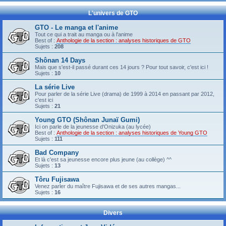
L'univers de GTO
GTO - Le manga et l'anime
Tout ce qui a trait au manga ou à l'anime
Best of :
Anthologie de la section : analyses historiques de GTO
Sujets :
208
Shônan 14 Days
Mais que s'est-il passé durant ces 14 jours ? Pour tout savoir, c'est ici !
Sujets :
10
La série Live
Pour parler de la série Live (drama) de 1999 à 2014 en passant par 2012,
c'est ici
Sujets :
21
Young GTO (Shônan Junaï Gumi)
Ici on parle de la jeunesse d'Onizuka (au lycée)
Best of :
Anthologie de la section : analyses historiques de Young GTO
Sujets :
111
Bad Company
Et là c'est sa jeunesse encore plus jeune (au collège) ^^
Sujets :
13
Tôru Fujisawa
Venez parler du maître Fujisawa et de ses autres mangas...
Sujets :
16
Divers