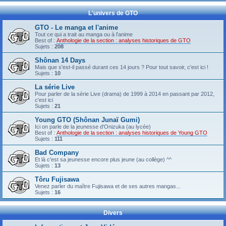
L'univers de GTO
GTO - Le manga et l'anime
Tout ce qui a trait au manga ou à l'anime
Best of :
Anthologie de la section : analyses historiques de GTO
Sujets :
208
Shônan 14 Days
Mais que s'est-il passé durant ces 14 jours ? Pour tout savoir, c'est ici !
Sujets :
10
La série Live
Pour parler de la série Live (drama) de 1999 à 2014 en passant par 2012,
c'est ici
Sujets :
21
Young GTO (Shônan Junaï Gumi)
Ici on parle de la jeunesse d'Onizuka (au lycée)
Best of :
Anthologie de la section : analyses historiques de Young GTO
Sujets :
111
Bad Company
Et là c'est sa jeunesse encore plus jeune (au collège) ^^
Sujets :
13
Tôru Fujisawa
Venez parler du maître Fujisawa et de ses autres mangas...
Sujets :
16
Divers