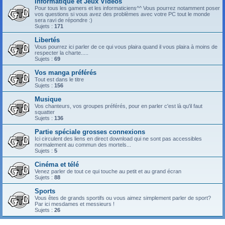
Informatique et Jeux Vidéos
Pour tous les gamers et les informaticiens^^ Vous pourrez notamment poser
vos questions si vous avez des problèmes avec votre PC tout le monde
sera ravi de répondre :)
Sujets :
171
Libertés
Vous pourrez ici parler de ce qui vous plaira quand il vous plaira à moins de
respecter la charte.....
Sujets :
69
Vos manga préférés
Tout est dans le titre
Sujets :
156
Musique
Vos chanteurs, vos groupes préférés, pour en parler c'est là qu'il faut
squatter
Sujets :
136
Partie spéciale grosses connexions
Ici circulent des liens en direct download qui ne sont pas accessibles
normalement au commun des mortels...
Sujets :
5
Cinéma et télé
Venez parler de tout ce qui touche au petit et au grand écran
Sujets :
88
Sports
Vous êtes de grands sportifs ou vous aimez simplement parler de sport?
Par ici mesdames et messieurs !
Sujets :
26