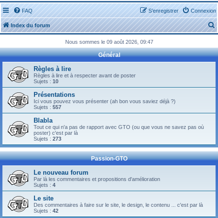
FAQ
S’enregistrer
Connexion
Index du forum
Nous sommes le 09 août 2026, 09:47
Général
Règles à lire
Règles à lire et à respecter avant de poster
Sujets :
10
r
Présentations
Ici vous pouvez vous présenter (ah bon vous saviez déjà ?)
Sujets :
557
Blabla
Tout ce qui n'a pas de rapport avec GTO (ou que vous ne savez pas où
r
poster) c'est par là
Sujets :
273
Passion-GTO
Le nouveau forum
Par là les commentaires et propositions d'amélioration
Sujets :
4
Le site
Des commentaires à faire sur le site, le design, le contenu ... c'est par là
Sujets :
42