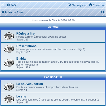
FAQ
S’enregistrer
Connexion
Index du forum
Nous sommes le 09 août 2026, 07:40
Général
Règles à lire
Règles à lire et à respecter avant de poster
Sujets :
10
r
Présentations
Ici vous pouvez vous présenter (ah bon vous saviez déjà ?)
Sujets :
557
Blabla
Tout ce qui n'a pas de rapport avec GTO (ou que vous ne savez pas où
r
poster) c'est par là
Sujets :
273
Passion-GTO
Le nouveau forum
Par là les commentaires et propositions d'amélioration
Sujets :
4
Le site
Des commentaires à faire sur le site, le design, le contenu ... c'est par là
Sujets :
42