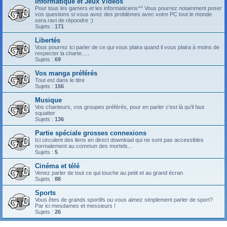
Informatique et Jeux Vidéos
Pour tous les gamers et les informaticiens^^ Vous pourrez notamment poser
vos questions si vous avez des problèmes avec votre PC tout le monde
sera ravi de répondre :)
Sujets :
171
Libertés
Vous pourrez ici parler de ce qui vous plaira quand il vous plaira à moins de
respecter la charte.....
Sujets :
69
Vos manga préférés
Tout est dans le titre
Sujets :
156
Musique
Vos chanteurs, vos groupes préférés, pour en parler c'est là qu'il faut
squatter
Sujets :
136
Partie spéciale grosses connexions
Ici circulent des liens en direct download qui ne sont pas accessibles
normalement au commun des mortels...
Sujets :
5
Cinéma et télé
Venez parler de tout ce qui touche au petit et au grand écran
Sujets :
88
Sports
Vous êtes de grands sportifs ou vous aimez simplement parler de sport?
Par ici mesdames et messieurs !
Sujets :
26