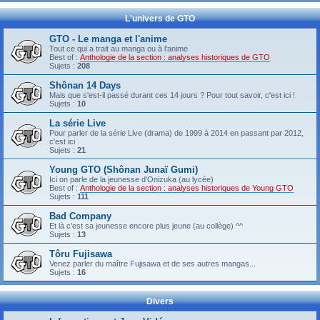
L'univers de GTO
GTO - Le manga et l'anime
Tout ce qui a trait au manga ou à l'anime
Best of :
Anthologie de la section : analyses historiques de GTO
Sujets :
208
Shônan 14 Days
Mais que s'est-il passé durant ces 14 jours ? Pour tout savoir, c'est ici !
Sujets :
10
La série Live
Pour parler de la série Live (drama) de 1999 à 2014 en passant par 2012,
c'est ici
Sujets :
21
Young GTO (Shônan Junaï Gumi)
Ici on parle de la jeunesse d'Onizuka (au lycée)
Best of :
Anthologie de la section : analyses historiques de Young GTO
Sujets :
111
Bad Company
Et là c'est sa jeunesse encore plus jeune (au collège) ^^
Sujets :
13
Tôru Fujisawa
Venez parler du maître Fujisawa et de ses autres mangas...
Sujets :
16
Divers