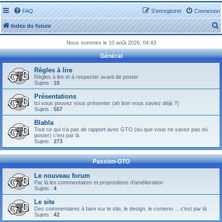
FAQ
S’enregistrer
Connexion
Index du forum
Nous sommes le 10 août 2026, 04:43
Général
Règles à lire
Règles à lire et à respecter avant de poster
Sujets :
10
r
Présentations
Ici vous pouvez vous présenter (ah bon vous saviez déjà ?)
Sujets :
557
Blabla
Tout ce qui n'a pas de rapport avec GTO (ou que vous ne savez pas où
r
poster) c'est par là
Sujets :
273
Passion-GTO
Le nouveau forum
Par là les commentaires et propositions d'amélioration
Sujets :
4
Le site
Des commentaires à faire sur le site, le design, le contenu ... c'est par là
Sujets :
42