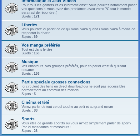
Informatique et Jeux Vidéos
Pour tous les gamers et les informaticiens^^ Vous pourrez notamment poser
vos questions si vous avez des problèmes avec votre PC tout le monde
sera ravi de répondre :)
Sujets :
171
Libertés
Vous pourrez ici parler de ce qui vous plaira quand il vous plaira à moins de
respecter la charte.....
Sujets :
69
Vos manga préférés
Tout est dans le titre
Sujets :
156
Musique
Vos chanteurs, vos groupes préférés, pour en parler c'est là qu'il faut
squatter
Sujets :
136
Partie spéciale grosses connexions
Ici circulent des liens en direct download qui ne sont pas accessibles
normalement au commun des mortels...
Sujets :
5
Cinéma et télé
Venez parler de tout ce qui touche au petit et au grand écran
Sujets :
88
Sports
Vous êtes de grands sportifs ou vous aimez simplement parler de sport?
Par ici mesdames et messieurs !
Sujets :
26