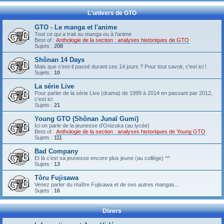
L'univers de GTO
GTO - Le manga et l'anime
Tout ce qui a trait au manga ou à l'anime
Best of :
Anthologie de la section : analyses historiques de GTO
Sujets :
208
Shônan 14 Days
Mais que s'est-il passé durant ces 14 jours ? Pour tout savoir, c'est ici !
Sujets :
10
La série Live
Pour parler de la série Live (drama) de 1999 à 2014 en passant par 2012,
c'est ici
Sujets :
21
Young GTO (Shônan Junaï Gumi)
Ici on parle de la jeunesse d'Onizuka (au lycée)
Best of :
Anthologie de la section : analyses historiques de Young GTO
Sujets :
111
Bad Company
Et là c'est sa jeunesse encore plus jeune (au collège) ^^
Sujets :
13
Tôru Fujisawa
Venez parler du maître Fujisawa et de ses autres mangas...
Sujets :
16
Divers