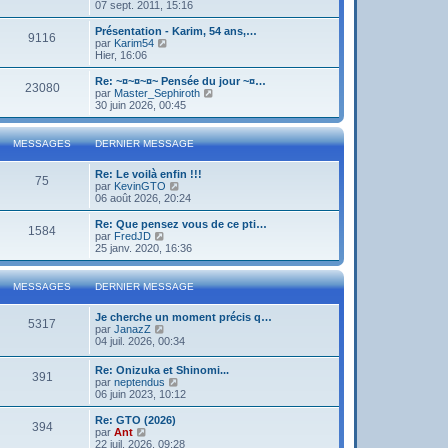
o
07 sept. 2011, 15:16
i
r
Présentation - Karim, 54 ans,…
9116
l
V
par
Karim54
e
o
Hier, 16:06
d
i
e
r
Re: ~¤~¤~¤~ Pensée du jour ~¤…
23080
r
l
V
par
Master_Sephiroth
n
e
o
30 juin 2026, 00:45
i
d
i
e
e
r
r
r
l
MESSAGES
DERNIER MESSAGE
m
n
e
e
i
d
s
Re: Le voilà enfin !!!
e
e
75
s
V
par
KevinGTO
r
r
a
o
06 août 2026, 20:24
m
n
g
i
e
i
e
r
s
Re: Que pensez vous de ce pti…
e
1584
l
s
V
par
FredJD
r
e
a
o
25 janv. 2020, 16:36
m
d
g
i
e
e
e
r
s
r
l
s
MESSAGES
DERNIER MESSAGE
n
e
a
i
d
g
Je cherche un moment précis q…
e
e
e
5317
V
par
JanazZ
r
r
o
04 juil. 2026, 00:34
m
n
i
e
i
r
s
e
Re: Onizuka et Shinomi...
391
l
s
r
V
par
neptendus
e
a
m
o
06 juin 2023, 10:12
d
g
e
i
e
e
s
r
Re: GTO (2026)
r
394
s
l
V
par
Ant
n
a
e
o
22 juil. 2026, 09:28
i