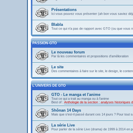
Présentations
Ici vous pouvez vous présenter (ah bon vous saviez déj
Blabla
Tout ce qui n'a pas de rapport avec GTO (ou que vous ne
PASSION-GTO
Le nouveau forum
Par là les commentaires et propositions d'amélioration
Le site
Des commentaires à faire sur le site, le design, le contenu 
L'UNIVERS DE GTO
GTO - Le manga et l'anime
Tout ce qui a trait au manga ou à l'anime
Best of :
Anthologie de la section : analyses historiques
Shônan 14 Days
Mais que s'est-il passé durant ces 14 jours ? Pour tout sav
La série Live
Pour parler de la série Live (drama) de 1999 à 2014 en pa