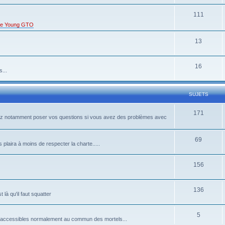
111
s de Young GTO
13
16
...
SUJETS
171
rrez notamment poser vos questions si vous avez des problèmes avec
69
 plaira à moins de respecter la charte.....
156
136
là qu'il faut squatter
5
pas accessibles normalement au commun des mortels...