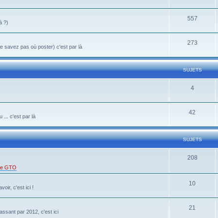
557
à ?)
273
 savez pas où poster) c'est par là
SUJETS
4
42
... c'est par là
SUJETS
208
 de GTO
10
oir, c'est ici !
21
ssant par 2012, c'est ici