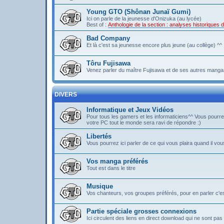
Young GTO (Shônan Junaï Gumi)
Ici on parle de la jeunesse d'Onizuka (au lycée)
Best of :
Anthologie de la section : analyses historique
Bad Company
Et là c'est sa jeunesse encore plus jeune (au collège) ^^
Tôru Fujisawa
Venez parler du maître Fujisawa et de ses autres mangas
DIVERS
Informatique et Jeux Vidéos
Pour tous les gamers et les informaticiens^^ Vous pou
votre PC tout le monde sera ravi de répondre :)
Libertés
Vous pourrez ici parler de ce qui vous plaira quand il vous
Vos manga préférés
Tout est dans le titre
Musique
Vos chanteurs, vos groupes préférés, pour en parler c'est 
Partie spéciale grosses connexions
Ici circulent des liens en direct download qui ne sont 