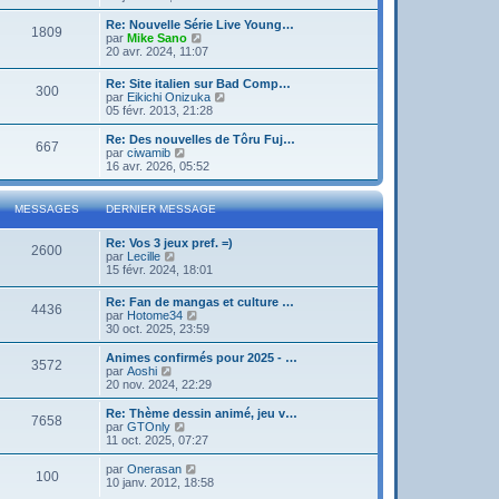
g
d
i
e
e
e
r
Re: Nouvelle Série Live Young…
r
1809
r
l
V
par
Mike Sano
m
n
e
o
20 avr. 2024, 11:07
e
i
d
i
s
e
e
r
s
Re: Site italien sur Bad Comp…
r
r
300
l
a
V
par
Eikichi Onizuka
m
n
e
g
o
05 févr. 2013, 21:28
e
i
d
e
i
s
e
e
r
Re: Des nouvelles de Tôru Fuj…
s
r
r
667
l
V
par
ciwamib
a
m
n
e
o
16 avr. 2026, 05:52
g
e
i
d
i
e
s
e
e
r
s
r
r
l
a
MESSAGES
DERNIER MESSAGE
m
n
e
g
e
i
d
e
s
Re: Vos 3 jeux pref. =)
e
e
2600
s
V
par
Lecille
r
r
a
o
15 févr. 2024, 18:01
m
n
g
i
e
i
e
r
s
e
Re: Fan de mangas et culture …
4436
l
s
r
V
par
Hotome34
e
a
m
o
30 oct. 2025, 23:59
d
g
e
i
e
e
s
r
Animes confirmés pour 2025 - …
r
3572
s
l
V
par
Aoshi
n
a
e
o
20 nov. 2024, 22:29
i
g
d
i
e
e
e
r
Re: Thème dessin animé, jeu v…
r
7658
r
l
V
par
GTOnly
m
n
e
o
11 oct. 2025, 07:27
e
i
d
i
s
e
e
r
V
par
Onerasan
s
r
100
r
l
o
10 janv. 2012, 18:58
a
m
n
e
i
g