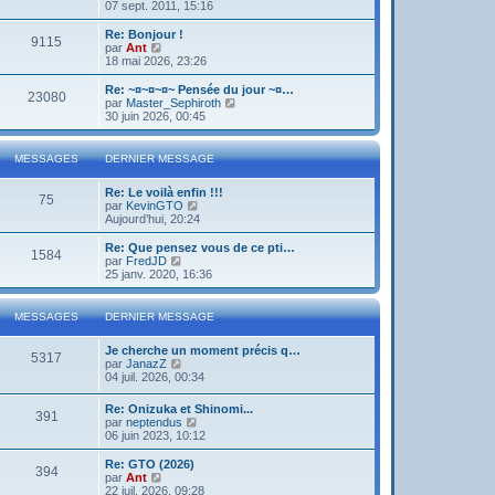
o
07 sept. 2011, 15:16
i
r
Re: Bonjour !
9115
l
V
par
Ant
e
o
18 mai 2026, 23:26
d
i
e
r
Re: ~¤~¤~¤~ Pensée du jour ~¤…
23080
r
l
V
par
Master_Sephiroth
n
e
o
30 juin 2026, 00:45
i
d
i
e
e
r
r
r
l
MESSAGES
DERNIER MESSAGE
m
n
e
e
i
d
s
Re: Le voilà enfin !!!
e
e
75
s
V
par
KevinGTO
r
r
a
o
Aujourd’hui, 20:24
m
n
g
i
e
i
e
r
s
Re: Que pensez vous de ce pti…
e
1584
l
s
V
par
FredJD
r
e
a
o
25 janv. 2020, 16:36
m
d
g
i
e
e
e
r
s
r
l
s
MESSAGES
DERNIER MESSAGE
n
e
a
i
d
g
Je cherche un moment précis q…
e
e
e
5317
V
par
JanazZ
r
r
o
04 juil. 2026, 00:34
m
n
i
e
i
r
s
e
Re: Onizuka et Shinomi...
391
l
s
r
V
par
neptendus
e
a
m
o
06 juin 2023, 10:12
d
g
e
i
e
e
s
r
Re: GTO (2026)
r
394
s
l
V
par
Ant
n
a
e
o
22 juil. 2026, 09:28
i