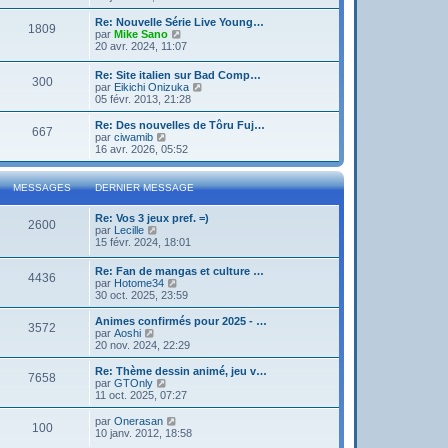
g
d
i
e
e
e
r
Re: Nouvelle Série Live Young…
r
1809
r
l
V
par
Mike Sano
m
n
e
o
20 avr. 2024, 11:07
e
i
d
i
s
e
e
r
s
Re: Site italien sur Bad Comp…
r
r
300
l
a
V
par
Eikichi Onizuka
m
n
e
g
o
05 févr. 2013, 21:28
e
i
d
e
i
s
e
e
r
Re: Des nouvelles de Tôru Fuj…
s
r
r
667
l
V
par
ciwamib
a
m
n
e
o
16 avr. 2026, 05:52
g
e
i
d
i
e
s
e
e
r
s
r
r
l
a
MESSAGES
DERNIER MESSAGE
m
n
e
g
e
i
d
e
s
Re: Vos 3 jeux pref. =)
e
e
2600
s
V
par
Lecille
r
r
a
o
15 févr. 2024, 18:01
m
n
g
i
e
i
e
r
s
e
Re: Fan de mangas et culture …
4436
l
s
r
V
par
Hotome34
e
a
m
o
30 oct. 2025, 23:59
d
g
e
i
e
e
s
r
Animes confirmés pour 2025 - …
r
3572
s
l
V
par
Aoshi
n
a
e
o
20 nov. 2024, 22:29
i
g
d
i
e
e
e
r
Re: Thème dessin animé, jeu v…
r
7658
r
l
V
par
GTOnly
m
n
e
o
11 oct. 2025, 07:27
e
i
d
i
s
e
e
r
V
par
Onerasan
s
r
100
r
l
o
10 janv. 2012, 18:58
a
m
n
e
i
g