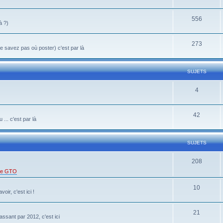
556
à ?)
273
 savez pas où poster) c'est par là
SUJETS
4
42
... c'est par là
SUJETS
208
 de GTO
10
oir, c'est ici !
21
ssant par 2012, c'est ici