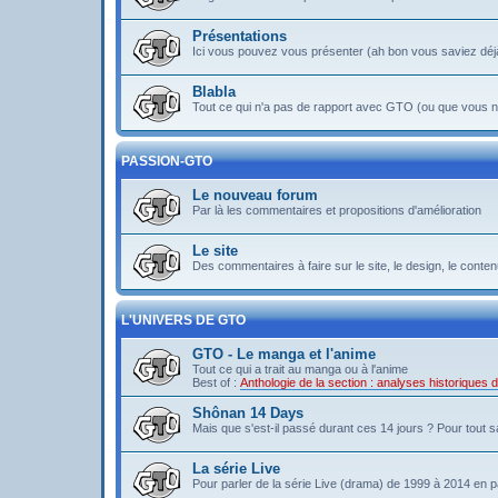
Présentations
Ici vous pouvez vous présenter (ah bon vous saviez déj
Blabla
Tout ce qui n'a pas de rapport avec GTO (ou que vous ne
PASSION-GTO
Le nouveau forum
Par là les commentaires et propositions d'amélioration
Le site
Des commentaires à faire sur le site, le design, le contenu 
L'UNIVERS DE GTO
GTO - Le manga et l'anime
Tout ce qui a trait au manga ou à l'anime
Best of :
Anthologie de la section : analyses historiques
Shônan 14 Days
Mais que s'est-il passé durant ces 14 jours ? Pour tout sav
La série Live
Pour parler de la série Live (drama) de 1999 à 2014 en pa