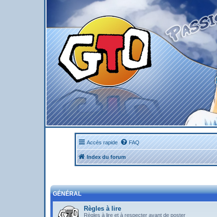
Accès rapide
FAQ
Index du forum
GÉNÉRAL
Règles à lire
Règles à lire et à respecter avant de poster