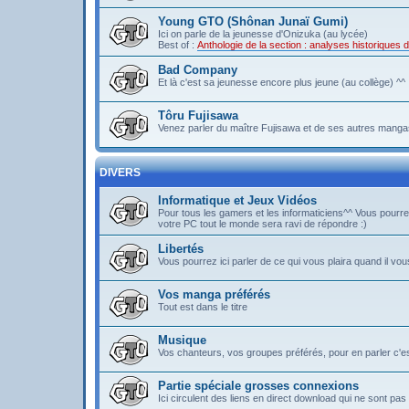
Young GTO (Shônan Junaï Gumi)
Ici on parle de la jeunesse d'Onizuka (au lycée)
Best of :
Anthologie de la section : analyses historique
Bad Company
Et là c'est sa jeunesse encore plus jeune (au collège) ^^
Tôru Fujisawa
Venez parler du maître Fujisawa et de ses autres mangas
DIVERS
Informatique et Jeux Vidéos
Pour tous les gamers et les informaticiens^^ Vous pou
votre PC tout le monde sera ravi de répondre :)
Libertés
Vous pourrez ici parler de ce qui vous plaira quand il vous
Vos manga préférés
Tout est dans le titre
Musique
Vos chanteurs, vos groupes préférés, pour en parler c'est 
Partie spéciale grosses connexions
Ici circulent des liens en direct download qui ne sont 