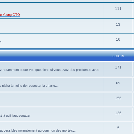
111
s de Young GTO
13
16
...
SUJETS
171
rrez notamment poser vos questions si vous avez des problèmes avec
69
 plaira à moins de respecter la charte.....
156
136
là qu'il faut squatter
5
pas accessibles normalement au commun des mortels...