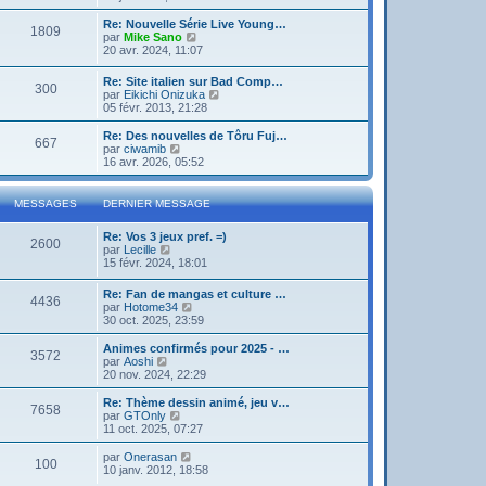
g
d
i
e
e
e
r
Re: Nouvelle Série Live Young…
r
1809
r
l
V
par
Mike Sano
m
n
e
o
20 avr. 2024, 11:07
e
i
d
i
s
e
e
r
s
Re: Site italien sur Bad Comp…
r
r
300
l
a
V
par
Eikichi Onizuka
m
n
e
g
o
05 févr. 2013, 21:28
e
i
d
e
i
s
e
e
r
Re: Des nouvelles de Tôru Fuj…
s
r
r
667
l
V
par
ciwamib
a
m
n
e
o
16 avr. 2026, 05:52
g
e
i
d
i
e
s
e
e
r
s
r
r
l
a
MESSAGES
DERNIER MESSAGE
m
n
e
g
e
i
d
e
s
Re: Vos 3 jeux pref. =)
e
e
2600
s
V
par
Lecille
r
r
a
o
15 févr. 2024, 18:01
m
n
g
i
e
i
e
r
s
e
Re: Fan de mangas et culture …
4436
l
s
r
V
par
Hotome34
e
a
m
o
30 oct. 2025, 23:59
d
g
e
i
e
e
s
r
Animes confirmés pour 2025 - …
r
3572
s
l
V
par
Aoshi
n
a
e
o
20 nov. 2024, 22:29
i
g
d
i
e
e
e
r
Re: Thème dessin animé, jeu v…
r
7658
r
l
V
par
GTOnly
m
n
e
o
11 oct. 2025, 07:27
e
i
d
i
s
e
e
r
V
par
Onerasan
s
r
100
r
l
o
10 janv. 2012, 18:58
a
m
n
e
i
g