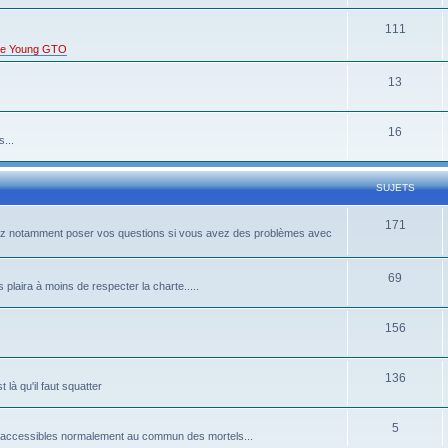
111
s de Young GTO
13
16
...
SUJETS
171
rrez notamment poser vos questions si vous avez des problèmes avec
69
 plaira à moins de respecter la charte.....
156
136
là qu'il faut squatter
5
pas accessibles normalement au commun des mortels...