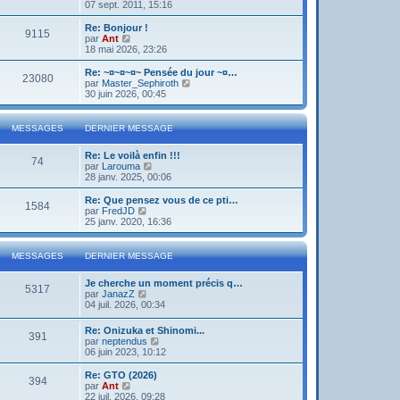
o
07 sept. 2011, 15:16
i
r
Re: Bonjour !
9115
l
V
par
Ant
e
o
18 mai 2026, 23:26
d
i
e
r
Re: ~¤~¤~¤~ Pensée du jour ~¤…
23080
r
l
V
par
Master_Sephiroth
n
e
o
30 juin 2026, 00:45
i
d
i
e
e
r
r
r
l
MESSAGES
DERNIER MESSAGE
m
n
e
e
i
d
s
Re: Le voilà enfin !!!
e
e
74
s
V
par
Larouma
r
r
a
o
28 janv. 2025, 00:06
m
n
g
i
e
i
e
r
s
Re: Que pensez vous de ce pti…
e
1584
l
s
V
par
FredJD
r
e
a
o
25 janv. 2020, 16:36
m
d
g
i
e
e
e
r
s
r
l
s
MESSAGES
DERNIER MESSAGE
n
e
a
i
d
g
Je cherche un moment précis q…
e
e
e
5317
V
par
JanazZ
r
r
o
04 juil. 2026, 00:34
m
n
i
e
i
r
s
e
Re: Onizuka et Shinomi...
391
l
s
r
V
par
neptendus
e
a
m
o
06 juin 2023, 10:12
d
g
e
i
e
e
s
r
Re: GTO (2026)
r
394
s
l
V
par
Ant
n
a
e
o
22 juil. 2026, 09:28
i