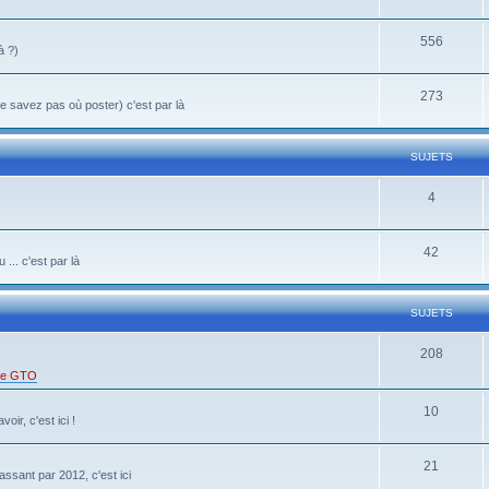
556
à ?)
273
 savez pas où poster) c'est par là
SUJETS
4
42
... c'est par là
SUJETS
208
 de GTO
10
oir, c'est ici !
21
ssant par 2012, c'est ici