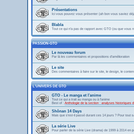
Présentations
Ici vous pouvez vous présenter (ah bon vous saviez déj
Blabla
Tout ce qui n'a pas de rapport avec GTO (ou que vous ne
PASSION-GTO
Le nouveau forum
Par là les commentaires et propositions d'amélioration
Le site
Des commentaires à faire sur le site, le design, le contenu 
L'UNIVERS DE GTO
GTO - Le manga et l'anime
Tout ce qui a trait au manga ou à l'anime
Best of :
Anthologie de la section : analyses historiques
Shônan 14 Days
Mais que s'est-il passé durant ces 14 jours ? Pour tout sav
La série Live
Pour parler de la série Live (drama) de 1999 à 2014 en pa