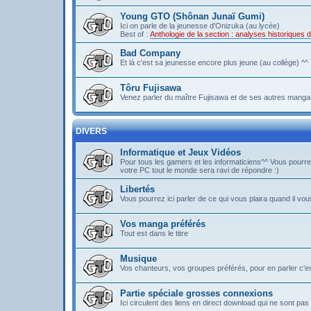
Young GTO (Shônan Junaï Gumi)
Ici on parle de la jeunesse d'Onizuka (au lycée)
Best of :
Anthologie de la section : analyses historique
Bad Company
Et là c'est sa jeunesse encore plus jeune (au collège) ^^
Tôru Fujisawa
Venez parler du maître Fujisawa et de ses autres mangas
DIVERS
Informatique et Jeux Vidéos
Pour tous les gamers et les informaticiens^^ Vous pou
votre PC tout le monde sera ravi de répondre :)
Libertés
Vous pourrez ici parler de ce qui vous plaira quand il vous
Vos manga préférés
Tout est dans le titre
Musique
Vos chanteurs, vos groupes préférés, pour en parler c'est 
Partie spéciale grosses connexions
Ici circulent des liens en direct download qui ne sont 