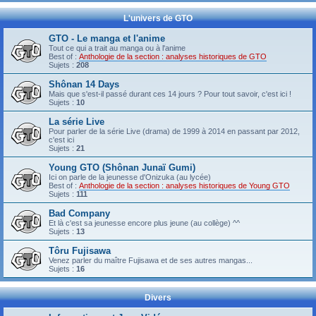
L'univers de GTO
GTO - Le manga et l'anime
Tout ce qui a trait au manga ou à l'anime
Best of :
Anthologie de la section : analyses historiques de GTO
Sujets :
208
Shônan 14 Days
Mais que s'est-il passé durant ces 14 jours ? Pour tout savoir, c'est ici !
Sujets :
10
La série Live
Pour parler de la série Live (drama) de 1999 à 2014 en passant par 2012,
c'est ici
Sujets :
21
Young GTO (Shônan Junaï Gumi)
Ici on parle de la jeunesse d'Onizuka (au lycée)
Best of :
Anthologie de la section : analyses historiques de Young GTO
Sujets :
111
Bad Company
Et là c'est sa jeunesse encore plus jeune (au collège) ^^
Sujets :
13
Tôru Fujisawa
Venez parler du maître Fujisawa et de ses autres mangas...
Sujets :
16
Divers