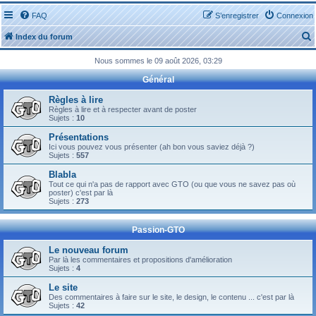
FAQ
S’enregistrer
Connexion
Index du forum
Nous sommes le 09 août 2026, 03:29
Général
Règles à lire
Règles à lire et à respecter avant de poster
Sujets :
10
r
Présentations
Ici vous pouvez vous présenter (ah bon vous saviez déjà ?)
Sujets :
557
Blabla
Tout ce qui n'a pas de rapport avec GTO (ou que vous ne savez pas où
r
poster) c'est par là
Sujets :
273
Passion-GTO
Le nouveau forum
Par là les commentaires et propositions d'amélioration
Sujets :
4
Le site
Des commentaires à faire sur le site, le design, le contenu ... c'est par là
Sujets :
42