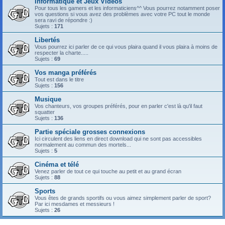
Informatique et Jeux Vidéos
Pour tous les gamers et les informaticiens^^ Vous pourrez notamment poser
vos questions si vous avez des problèmes avec votre PC tout le monde
sera ravi de répondre :)
Sujets :
171
Libertés
Vous pourrez ici parler de ce qui vous plaira quand il vous plaira à moins de
respecter la charte.....
Sujets :
69
Vos manga préférés
Tout est dans le titre
Sujets :
156
Musique
Vos chanteurs, vos groupes préférés, pour en parler c'est là qu'il faut
squatter
Sujets :
136
Partie spéciale grosses connexions
Ici circulent des liens en direct download qui ne sont pas accessibles
normalement au commun des mortels...
Sujets :
5
Cinéma et télé
Venez parler de tout ce qui touche au petit et au grand écran
Sujets :
88
Sports
Vous êtes de grands sportifs ou vous aimez simplement parler de sport?
Par ici mesdames et messieurs !
Sujets :
26