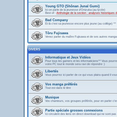
Young GTO (Shônan Junaï Gumi)
Ici on parle de la jeunesse d'Onizuka (au lycée)
Best of :
Anthologie de la section : analyses historique
Bad Company
Et là c'est sa jeunesse encore plus jeune (au collège) ^^
Tôru Fujisawa
Venez parler du maître Fujisawa et de ses autres mangas
DIVERS
Informatique et Jeux Vidéos
Pour tous les gamers et les informaticiens^^ Vous pou
votre PC tout le monde sera ravi de répondre :)
Libertés
Vous pourrez ici parler de ce qui vous plaira quand il vous
Vos manga préférés
Tout est dans le titre
Musique
Vos chanteurs, vos groupes préférés, pour en parler c'est 
Partie spéciale grosses connexions
Ici circulent des liens en direct download qui ne sont 