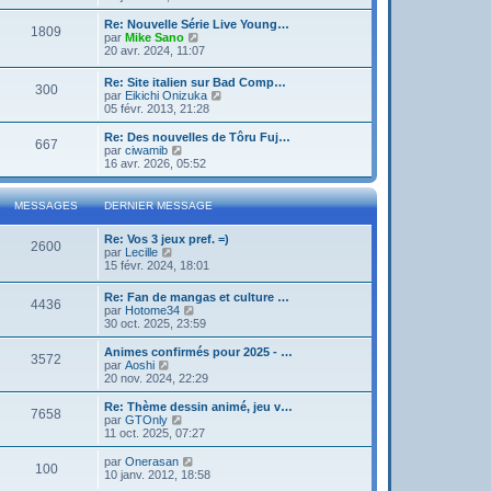
g
d
i
e
e
e
r
Re: Nouvelle Série Live Young…
r
1809
r
l
V
par
Mike Sano
m
n
e
o
20 avr. 2024, 11:07
e
i
d
i
s
e
e
r
s
Re: Site italien sur Bad Comp…
r
r
300
l
a
V
par
Eikichi Onizuka
m
n
e
g
o
05 févr. 2013, 21:28
e
i
d
e
i
s
e
e
r
Re: Des nouvelles de Tôru Fuj…
s
r
r
667
l
V
par
ciwamib
a
m
n
e
o
16 avr. 2026, 05:52
g
e
i
d
i
e
s
e
e
r
s
r
r
l
a
MESSAGES
DERNIER MESSAGE
m
n
e
g
e
i
d
e
s
Re: Vos 3 jeux pref. =)
e
e
2600
s
V
par
Lecille
r
r
a
o
15 févr. 2024, 18:01
m
n
g
i
e
i
e
r
s
e
Re: Fan de mangas et culture …
4436
l
s
r
V
par
Hotome34
e
a
m
o
30 oct. 2025, 23:59
d
g
e
i
e
e
s
r
Animes confirmés pour 2025 - …
r
3572
s
l
V
par
Aoshi
n
a
e
o
20 nov. 2024, 22:29
i
g
d
i
e
e
e
r
Re: Thème dessin animé, jeu v…
r
7658
r
l
V
par
GTOnly
m
n
e
o
11 oct. 2025, 07:27
e
i
d
i
s
e
e
r
V
par
Onerasan
s
r
100
r
l
o
10 janv. 2012, 18:58
a
m
n
e
i
g