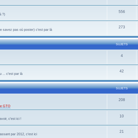
556
à ?)
273
 savez pas où poster) c'est par là
SUJETS
4
42
... c'est par là
SUJETS
208
 de GTO
10
oir, c'est ici !
21
ssant par 2012, c'est ici