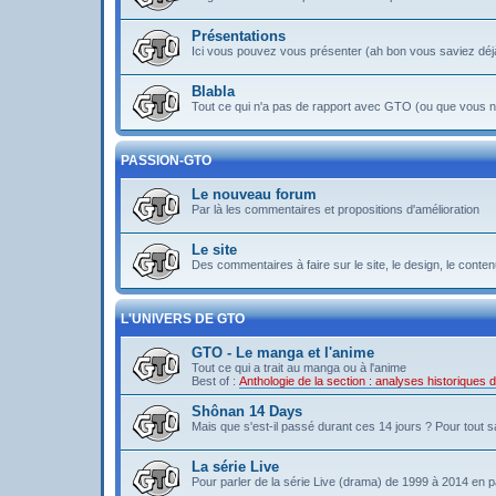
Présentations
Ici vous pouvez vous présenter (ah bon vous saviez déj
Blabla
Tout ce qui n'a pas de rapport avec GTO (ou que vous ne
PASSION-GTO
Le nouveau forum
Par là les commentaires et propositions d'amélioration
Le site
Des commentaires à faire sur le site, le design, le contenu 
L'UNIVERS DE GTO
GTO - Le manga et l'anime
Tout ce qui a trait au manga ou à l'anime
Best of :
Anthologie de la section : analyses historiques
Shônan 14 Days
Mais que s'est-il passé durant ces 14 jours ? Pour tout sav
La série Live
Pour parler de la série Live (drama) de 1999 à 2014 en pa