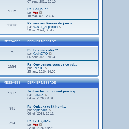
o
07 sept. 2011, 15:16
i
r
Re: Bonjour !
9115
l
V
par
Ant
e
o
18 mai 2026, 23:26
d
i
e
r
Re: ~¤~¤~¤~ Pensée du jour ~¤…
23080
r
l
V
par
Master_Sephiroth
n
e
o
30 juin 2026, 00:45
i
d
i
e
e
r
r
r
l
MESSAGES
DERNIER MESSAGE
m
n
e
e
i
d
s
Re: Le voilà enfin !!!
e
e
75
s
V
par
KevinGTO
r
r
a
o
06 août 2026, 20:24
m
n
g
i
e
i
e
r
s
Re: Que pensez vous de ce pti…
e
1584
l
s
V
par
FredJD
r
e
a
o
25 janv. 2020, 16:36
m
d
g
i
e
e
e
r
s
r
l
s
MESSAGES
DERNIER MESSAGE
n
e
a
i
d
g
Je cherche un moment précis q…
e
e
e
5317
V
par
JanazZ
r
r
o
04 juil. 2026, 00:34
m
n
i
e
i
r
s
e
Re: Onizuka et Shinomi...
391
l
s
r
V
par
neptendus
e
a
m
o
06 juin 2023, 10:12
d
g
e
i
e
e
s
r
Re: GTO (2026)
r
394
s
l
V
par
Ant
n
a
e
o
22 juil. 2026, 09:28
i