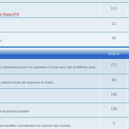
111
s de Young GTO
13
16
...
SUJETS
171
rrez notamment poser vos questions si vous avez des problèmes avec
69
 plaira à moins de respecter la charte.....
156
136
là qu'il faut squatter
5
pas accessibles normalement au commun des mortels...