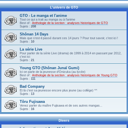
L'univers de GTO
GTO - Le manga et l'anime
Tout ce qui a trait au manga ou à l'anime
Best of :
Anthologie de la section : analyses historiques de GTO
Sujets :
208
Shônan 14 Days
Mais que s'est-il passé durant ces 14 jours ? Pour tout savoir, c'est ici !
Sujets :
10
La série Live
Pour parler de la série Live (drama) de 1999 à 2014 en passant par 2012,
c'est ici
Sujets :
21
Young GTO (Shônan Junaï Gumi)
Ici on parle de la jeunesse d'Onizuka (au lycée)
Best of :
Anthologie de la section : analyses historiques de Young GTO
Sujets :
111
Bad Company
Et là c'est sa jeunesse encore plus jeune (au collège) ^^
Sujets :
13
Tôru Fujisawa
Venez parler du maître Fujisawa et de ses autres mangas...
Sujets :
16
Divers