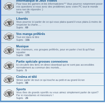
Informatique et Jeux Vidéos
Pour tous les gamers et les informaticiens^^ Vous pourrez notamment poser
vos questions si vous avez des problèmes avec votre PC tout le monde
sera ravi de répondre :)
Sujets :
171
Libertés
Vous pourrez ici parler de ce qui vous plaira quand il vous plaira à moins de
respecter la charte.....
Sujets :
69
Vos manga préférés
Tout est dans le titre
Sujets :
156
Musique
Vos chanteurs, vos groupes préférés, pour en parler c'est là qu'il faut
squatter
Sujets :
136
Partie spéciale grosses connexions
Ici circulent des liens en direct download qui ne sont pas accessibles
normalement au commun des mortels...
Sujets :
5
Cinéma et télé
Venez parler de tout ce qui touche au petit et au grand écran
Sujets :
88
Sports
Vous êtes de grands sportifs ou vous aimez simplement parler de sport?
Par ici mesdames et messieurs !
Sujets :
26