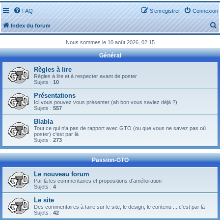
FAQ
S’enregistrer
Connexion
Index du forum
Nous sommes le 10 août 2026, 02:15
Général
Règles à lire
Règles à lire et à respecter avant de poster
Sujets :
10
r
Présentations
Ici vous pouvez vous présenter (ah bon vous saviez déjà ?)
Sujets :
557
Blabla
Tout ce qui n'a pas de rapport avec GTO (ou que vous ne savez pas où
r
poster) c'est par là
Sujets :
273
Passion-GTO
Le nouveau forum
Par là les commentaires et propositions d'amélioration
Sujets :
4
Le site
Des commentaires à faire sur le site, le design, le contenu ... c'est par là
Sujets :
42