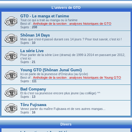
L'univers de GTO
GTO - Le manga et l'anime
Tout ce qui a trait au manga ou à l'anime
Best of :
Anthologie de la section : analyses historiques de GTO
Sujets :
208
Shônan 14 Days
Mais que s'est-il passé durant ces 14 jours ? Pour tout savoir, c'est ici !
Sujets :
10
La série Live
Pour parler de la série Live (drama) de 1999 à 2014 en passant par 2012,
c'est ici
Sujets :
21
Young GTO (Shônan Junaï Gumi)
Ici on parle de la jeunesse d'Onizuka (au lycée)
Best of :
Anthologie de la section : analyses historiques de Young GTO
Sujets :
111
Bad Company
Et là c'est sa jeunesse encore plus jeune (au collège) ^^
Sujets :
13
Tôru Fujisawa
Venez parler du maître Fujisawa et de ses autres mangas...
Sujets :
16
Divers