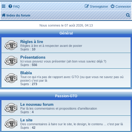
FAQ
S’enregistrer
Connexion
Index du forum
Nous sommes le 07 août 2026, 04:13
Général
Règles à lire
Règles à lire et à respecter avant de poster
Sujets :
10
r
Présentations
Ici vous pouvez vous présenter (ah bon vous saviez déjà ?)
Sujets :
556
Blabla
Tout ce qui n'a pas de rapport avec GTO (ou que vous ne savez pas où
r
poster) c'est par là
Sujets :
273
Passion-GTO
Le nouveau forum
Par là les commentaires et propositions d'amélioration
Sujets :
4
Le site
Des commentaires à faire sur le site, le design, le contenu ... c'est par là
Sujets :
42