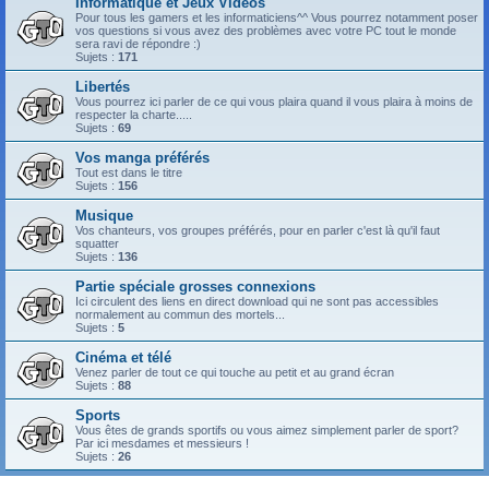
Informatique et Jeux Vidéos
Pour tous les gamers et les informaticiens^^ Vous pourrez notamment poser
vos questions si vous avez des problèmes avec votre PC tout le monde
sera ravi de répondre :)
Sujets :
171
Libertés
Vous pourrez ici parler de ce qui vous plaira quand il vous plaira à moins de
respecter la charte.....
Sujets :
69
Vos manga préférés
Tout est dans le titre
Sujets :
156
Musique
Vos chanteurs, vos groupes préférés, pour en parler c'est là qu'il faut
squatter
Sujets :
136
Partie spéciale grosses connexions
Ici circulent des liens en direct download qui ne sont pas accessibles
normalement au commun des mortels...
Sujets :
5
Cinéma et télé
Venez parler de tout ce qui touche au petit et au grand écran
Sujets :
88
Sports
Vous êtes de grands sportifs ou vous aimez simplement parler de sport?
Par ici mesdames et messieurs !
Sujets :
26