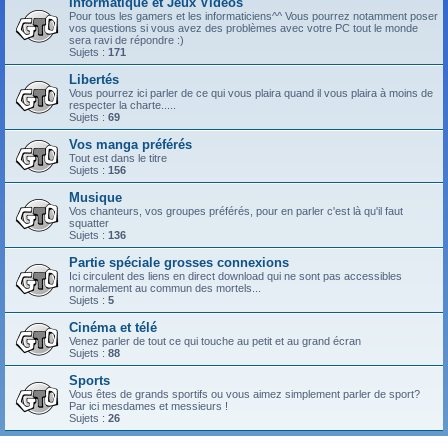
Informatique et Jeux Vidéos
Pour tous les gamers et les informaticiens^^ Vous pourrez notamment poser
vos questions si vous avez des problèmes avec votre PC tout le monde
sera ravi de répondre :)
Sujets :
171
Libertés
Vous pourrez ici parler de ce qui vous plaira quand il vous plaira à moins de
respecter la charte.....
Sujets :
69
Vos manga préférés
Tout est dans le titre
Sujets :
156
Musique
Vos chanteurs, vos groupes préférés, pour en parler c'est là qu'il faut
squatter
Sujets :
136
Partie spéciale grosses connexions
Ici circulent des liens en direct download qui ne sont pas accessibles
normalement au commun des mortels...
Sujets :
5
Cinéma et télé
Venez parler de tout ce qui touche au petit et au grand écran
Sujets :
88
Sports
Vous êtes de grands sportifs ou vous aimez simplement parler de sport?
Par ici mesdames et messieurs !
Sujets :
26