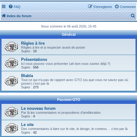
FAQ
S’enregistrer
Connexion
Index du forum
Nous sommes le 06 août 2026, 15:45
Général
Règles à lire
Règles à lire et à respecter avant de poster
Sujets :
10
r
Présentations
Ici vous pouvez vous présenter (ah bon vous saviez déjà ?)
Sujets :
556
Blabla
Tout ce qui n'a pas de rapport avec GTO (ou que vous ne savez pas où
r
poster) c'est par là
Sujets :
273
Passion-GTO
Le nouveau forum
Par là les commentaires et propositions d'amélioration
Sujets :
4
Le site
Des commentaires à faire sur le site, le design, le contenu ... c'est par là
Sujets :
42