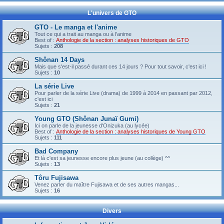
L'univers de GTO
GTO - Le manga et l'anime
Tout ce qui a trait au manga ou à l'anime
Best of :
Anthologie de la section : analyses historiques de GTO
Sujets :
208
Shônan 14 Days
Mais que s'est-il passé durant ces 14 jours ? Pour tout savoir, c'est ici !
Sujets :
10
La série Live
Pour parler de la série Live (drama) de 1999 à 2014 en passant par 2012,
c'est ici
Sujets :
21
Young GTO (Shônan Junaï Gumi)
Ici on parle de la jeunesse d'Onizuka (au lycée)
Best of :
Anthologie de la section : analyses historiques de Young GTO
Sujets :
111
Bad Company
Et là c'est sa jeunesse encore plus jeune (au collège) ^^
Sujets :
13
Tôru Fujisawa
Venez parler du maître Fujisawa et de ses autres mangas...
Sujets :
16
Divers