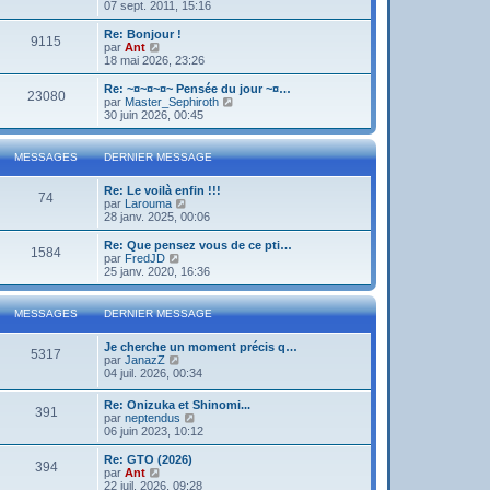
o
07 sept. 2011, 15:16
i
r
Re: Bonjour !
9115
l
V
par
Ant
e
o
18 mai 2026, 23:26
d
i
e
r
Re: ~¤~¤~¤~ Pensée du jour ~¤…
23080
r
l
V
par
Master_Sephiroth
n
e
o
30 juin 2026, 00:45
i
d
i
e
e
r
r
r
l
MESSAGES
DERNIER MESSAGE
m
n
e
e
i
d
s
Re: Le voilà enfin !!!
e
e
74
s
V
par
Larouma
r
r
a
o
28 janv. 2025, 00:06
m
n
g
i
e
i
e
r
s
Re: Que pensez vous de ce pti…
e
1584
l
s
V
par
FredJD
r
e
a
o
25 janv. 2020, 16:36
m
d
g
i
e
e
e
r
s
r
l
s
MESSAGES
DERNIER MESSAGE
n
e
a
i
d
g
Je cherche un moment précis q…
e
e
e
5317
V
par
JanazZ
r
r
o
04 juil. 2026, 00:34
m
n
i
e
i
r
s
e
Re: Onizuka et Shinomi...
391
l
s
r
V
par
neptendus
e
a
m
o
06 juin 2023, 10:12
d
g
e
i
e
e
s
r
Re: GTO (2026)
r
394
s
l
V
par
Ant
n
a
e
o
22 juil. 2026, 09:28
i