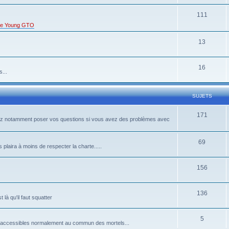
111
s de Young GTO
13
16
...
SUJETS
171
rrez notamment poser vos questions si vous avez des problèmes avec
69
 plaira à moins de respecter la charte.....
156
136
là qu'il faut squatter
5
pas accessibles normalement au commun des mortels...