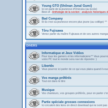
Young GTO (Shônan Junaï Gumi)
Ici on parle de la jeunesse d'Onizuka (au lycée)
Best of :
Anthologie de la section : analyses historique
Bad Company
Et là c'est sa jeunesse encore plus jeune (au collège) ^^
Tôru Fujisawa
Venez parler du maître Fujisawa et de ses autres mangas
DIVERS
Informatique et Jeux Vidéos
Pour tous les gamers et les informaticiens^^ Vous pou
votre PC tout le monde sera ravi de répondre :)
Libertés
Vous pourrez ici parler de ce qui vous plaira quand il vous
Vos manga préférés
Tout est dans le titre
Musique
Vos chanteurs, vos groupes préférés, pour en parler c'est 
Partie spéciale grosses connexions
Ici circulent des liens en direct download qui ne sont 