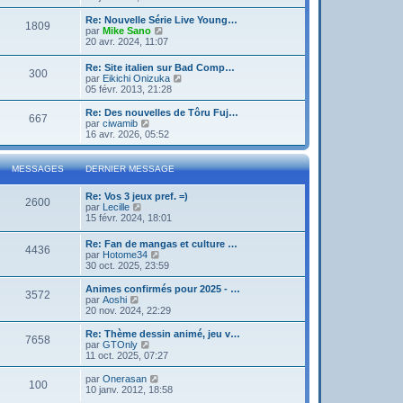
g
d
i
e
e
e
r
Re: Nouvelle Série Live Young…
r
1809
r
l
V
par
Mike Sano
m
n
e
o
20 avr. 2024, 11:07
e
i
d
i
s
e
e
r
s
Re: Site italien sur Bad Comp…
r
r
300
l
a
V
par
Eikichi Onizuka
m
n
e
g
o
05 févr. 2013, 21:28
e
i
d
e
i
s
e
e
r
Re: Des nouvelles de Tôru Fuj…
s
r
r
667
l
V
par
ciwamib
a
m
n
e
o
16 avr. 2026, 05:52
g
e
i
d
i
e
s
e
e
r
s
r
r
l
a
MESSAGES
DERNIER MESSAGE
m
n
e
g
e
i
d
e
s
Re: Vos 3 jeux pref. =)
e
e
2600
s
V
par
Lecille
r
r
a
o
15 févr. 2024, 18:01
m
n
g
i
e
i
e
r
s
e
Re: Fan de mangas et culture …
4436
l
s
r
V
par
Hotome34
e
a
m
o
30 oct. 2025, 23:59
d
g
e
i
e
e
s
r
Animes confirmés pour 2025 - …
r
3572
s
l
V
par
Aoshi
n
a
e
o
20 nov. 2024, 22:29
i
g
d
i
e
e
e
r
Re: Thème dessin animé, jeu v…
r
7658
r
l
V
par
GTOnly
m
n
e
o
11 oct. 2025, 07:27
e
i
d
i
s
e
e
r
V
par
Onerasan
s
r
100
r
l
o
10 janv. 2012, 18:58
a
m
n
e
i
g