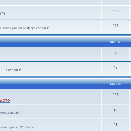
556
à ?)
273
 savez pas où poster) c'est par là
SUJETS
4
42
... c'est par là
SUJETS
208
 de GTO
10
oir, c'est ici !
21
ssant par 2012, c'est ici