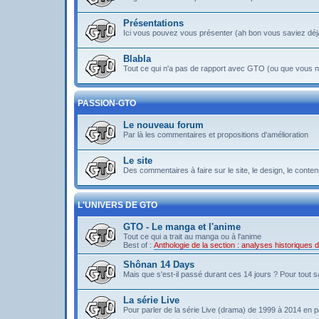
Présentations
Ici vous pouvez vous présenter (ah bon vous saviez déj
Blabla
Tout ce qui n'a pas de rapport avec GTO (ou que vous ne
PASSION-GTO
Le nouveau forum
Par là les commentaires et propositions d'amélioration
Le site
Des commentaires à faire sur le site, le design, le contenu 
L'UNIVERS DE GTO
GTO - Le manga et l'anime
Tout ce qui a trait au manga ou à l'anime
Best of :
Anthologie de la section : analyses historiques
Shônan 14 Days
Mais que s'est-il passé durant ces 14 jours ? Pour tout sav
La série Live
Pour parler de la série Live (drama) de 1999 à 2014 en pa