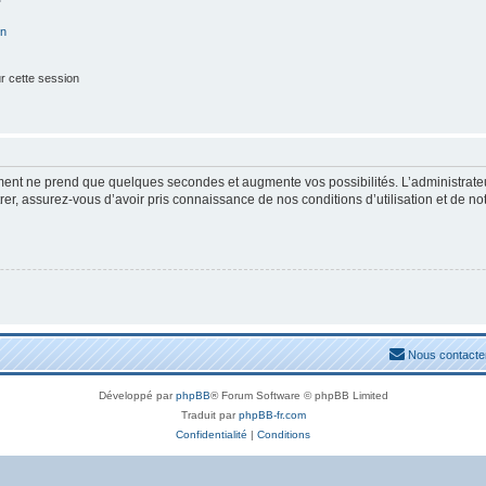
on
r cette session
ement ne prend que quelques secondes et augmente vos possibilités. L’administrat
, assurez-vous d’avoir pris connaissance de nos conditions d’utilisation et de notre
Nous contacte
Développé par
phpBB
® Forum Software © phpBB Limited
Traduit par
phpBB-fr.com
Confidentialité
|
Conditions