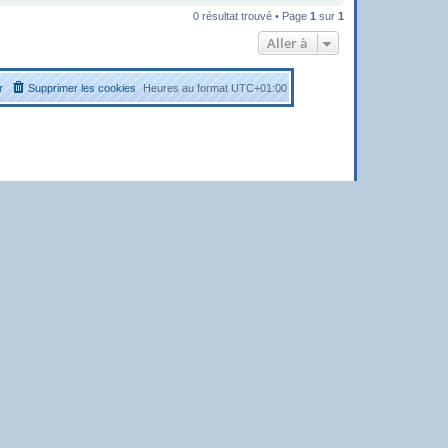
0 résultat trouvé • Page
1
sur
1
Aller à
r
Supprimer les cookies
Heures au format
UTC+01:00