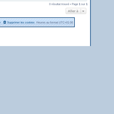
0 résultat trouvé • Page
1
sur
1
Aller à
r
Supprimer les cookies
Heures au format
UTC+01:00