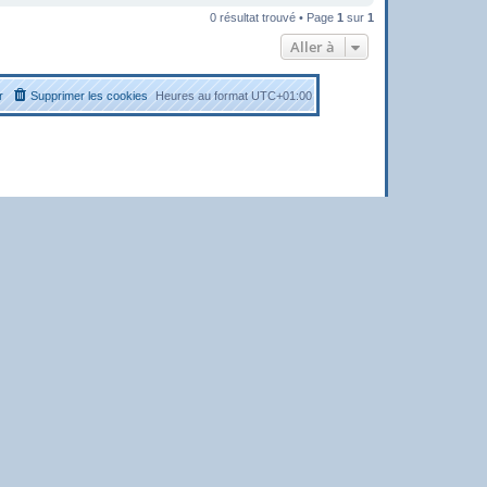
0 résultat trouvé • Page
1
sur
1
Aller à
r
Supprimer les cookies
Heures au format
UTC+01:00