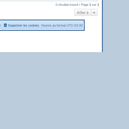
0 résultat trouvé • Page
1
sur
1
Aller à
r
Supprimer les cookies
Heures au format
UTC+01:00