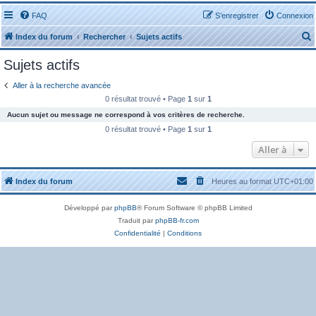
FAQ
S’enregistrer
Connexion
Index du forum
Rechercher
Sujets actifs
Sujets actifs
Aller à la recherche avancée
0 résultat trouvé • Page
1
sur
1
Aucun sujet ou message ne correspond à vos critères de recherche.
r
0 résultat trouvé • Page
1
sur
1
Aller à
Index du forum
Heures au format
UTC+01:00
r
Développé par
phpBB
® Forum Software © phpBB Limited
Traduit par
phpBB-fr.com
Confidentialité
|
Conditions