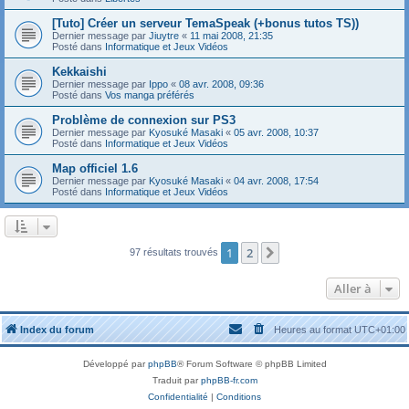
[Tuto] Créer un serveur TemaSpeak (+bonus tutos TS))
Dernier message par
Jiuytre
«
11 mai 2008, 21:35
Posté dans
Informatique et Jeux Vidéos
Kekkaishi
Dernier message par
Ippo
«
08 avr. 2008, 09:36
Posté dans
Vos manga préférés
Problème de connexion sur PS3
Dernier message par
Kyosuké Masaki
«
05 avr. 2008, 10:37
Posté dans
Informatique et Jeux Vidéos
Map officiel 1.6
Dernier message par
Kyosuké Masaki
«
04 avr. 2008, 17:54
Posté dans
Informatique et Jeux Vidéos
1
2
Suivante
97 résultats trouvés
Aller à
Index du forum
Heures au format
UTC+01:00
Développé par
phpBB
® Forum Software © phpBB Limited
Traduit par
phpBB-fr.com
Confidentialité
|
Conditions