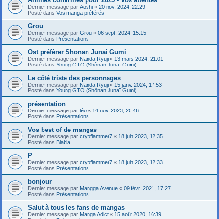
Animes confirmés pour 2025 - Vos attentes
Dernier message par
Aoshi
«
20 nov. 2024, 22:29
Posté dans
Vos manga préférés
Grou
Dernier message par
Grou
«
06 sept. 2024, 15:15
Posté dans
Présentations
Ost préfèrer Shonan Junai Gumi
Dernier message par
Nanda Ryuji
«
13 mars 2024, 21:01
Posté dans
Young GTO (Shônan Junaï Gumi)
Le côté triste des personnages
Dernier message par
Nanda Ryuji
«
15 janv. 2024, 17:53
Posté dans
Young GTO (Shônan Junaï Gumi)
présentation
Dernier message par
léo
«
14 nov. 2023, 20:46
Posté dans
Présentations
Vos best of de mangas
Dernier message par
cryoflammer7
«
18 juin 2023, 12:35
Posté dans
Blabla
P
Dernier message par
cryoflammer7
«
18 juin 2023, 12:33
Posté dans
Présentations
bonjour
Dernier message par
Mangga Avenue
«
09 févr. 2021, 17:27
Posté dans
Présentations
Salut à tous les fans de mangas
Dernier message par
Manga Adict
«
15 août 2020, 16:39