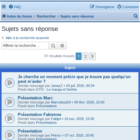
FAQ
S’enregistrer
Connexion
Index du forum
Rechercher
Sujets sans réponse
Sujets sans réponse
Aller à la recherche avancée
Rechercher
Recherche avancée
r
1
2
Suivante
97 résultats trouvés
Sujets
Je cherche un moment précis que je trouve pas quelqu'un
peut m'aider ?
r
Dernier message par
JanazZ
«
04 juil. 2026, 00:34
Posté dans
GTO - Le manga et l'anime
Présentation Marc
Dernier message par
Marcoboul19
«
06 févr. 2026, 15:00
Posté dans
Présentations
Présentation Fabienne
Dernier message par
Fabijol
«
19 nov. 2025, 15:36
Posté dans
Présentations
Présentation
Dernier message par
Petros
«
07 oct. 2025, 16:45
Posté dans
Présentations