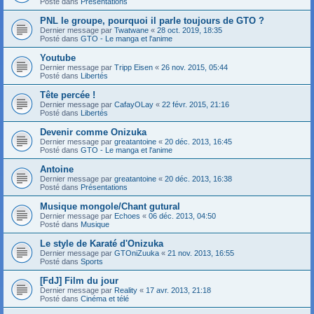
Posté dans
Présentations
PNL le groupe, pourquoi il parle toujours de GTO ?
Dernier message par
Twatwane
«
28 oct. 2019, 18:35
Posté dans
GTO - Le manga et l'anime
Youtube
Dernier message par
Tripp Eisen
«
26 nov. 2015, 05:44
Posté dans
Libertés
Tête percée !
Dernier message par
CafayOLay
«
22 févr. 2015, 21:16
Posté dans
Libertés
Devenir comme Onizuka
Dernier message par
greatantoine
«
20 déc. 2013, 16:45
Posté dans
GTO - Le manga et l'anime
Antoine
Dernier message par
greatantoine
«
20 déc. 2013, 16:38
Posté dans
Présentations
Musique mongole/Chant gutural
Dernier message par
Echoes
«
06 déc. 2013, 04:50
Posté dans
Musique
Le style de Karaté d'Onizuka
Dernier message par
GTOniZuuka
«
21 nov. 2013, 16:55
Posté dans
Sports
[FdJ] Film du jour
Dernier message par
Reality
«
17 avr. 2013, 21:18
Posté dans
Cinéma et télé