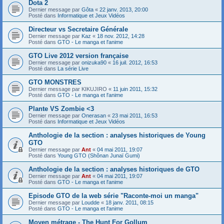
Dota 2
Dernier message par
Gôta
«
22 janv. 2013, 20:00
Posté dans
Informatique et Jeux Vidéos
Directeur vs Secretaire Générale
Dernier message par
Kaz
«
18 nov. 2012, 14:28
Posté dans
GTO - Le manga et l'anime
GTO Live 2012 version française
Dernier message par
onizuka90
«
16 juil. 2012, 16:53
Posté dans
La série Live
GTO MONSTRES
Dernier message par
KIKUJIRO
«
11 juin 2011, 15:32
Posté dans
GTO - Le manga et l'anime
Plante VS Zombie <3
Dernier message par
Onerasan
«
23 mai 2011, 16:53
Posté dans
Informatique et Jeux Vidéos
Anthologie de la section : analyses historiques de Young
GTO
Dernier message par
Ant
«
04 mai 2011, 19:07
Posté dans
Young GTO (Shônan Junaï Gumi)
Anthologie de la section : analyses historiques de GTO
Dernier message par
Ant
«
04 mai 2011, 19:07
Posté dans
GTO - Le manga et l'anime
Episode GTO de la web série "Raconte-moi un manga"
Dernier message par
Loudde
«
18 janv. 2011, 08:15
Posté dans
GTO - Le manga et l'anime
Moyen métrage - The Hunt For Gollum