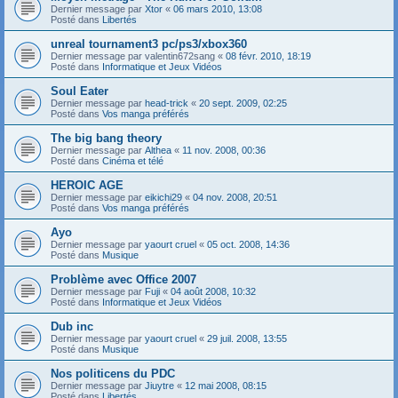
Dernier message par
Xtor
«
06 mars 2010, 13:08
Posté dans
Libertés
unreal tournament3 pc/ps3/xbox360
Dernier message par
valentin672sang
«
08 févr. 2010, 18:19
Posté dans
Informatique et Jeux Vidéos
Soul Eater
Dernier message par
head-trick
«
20 sept. 2009, 02:25
Posté dans
Vos manga préférés
The big bang theory
Dernier message par
Althea
«
11 nov. 2008, 00:36
Posté dans
Cinéma et télé
HEROIC AGE
Dernier message par
eikichi29
«
04 nov. 2008, 20:51
Posté dans
Vos manga préférés
Ayo
Dernier message par
yaourt cruel
«
05 oct. 2008, 14:36
Posté dans
Musique
Problème avec Office 2007
Dernier message par
Fuji
«
04 août 2008, 10:32
Posté dans
Informatique et Jeux Vidéos
Dub inc
Dernier message par
yaourt cruel
«
29 juil. 2008, 13:55
Posté dans
Musique
Nos politicens du PDC
Dernier message par
Jiuytre
«
12 mai 2008, 08:15
Posté dans
Libertés