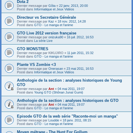
Dota 2
Dernier message par
Gôta
«
22 janv. 2013, 20:00
Posté dans
Informatique et Jeux Vidéos
Directeur vs Secretaire Générale
Dernier message par
Kaz
«
18 nov. 2012, 14:28
Posté dans
GTO - Le manga et l'anime
GTO Live 2012 version française
Dernier message par
onizuka90
«
16 juil. 2012, 16:53
Posté dans
La série Live
GTO MONSTRES
Dernier message par
KIKUJIRO
«
11 juin 2011, 15:32
Posté dans
GTO - Le manga et l'anime
Plante VS Zombie <3
Dernier message par
Onerasan
«
23 mai 2011, 16:53
Posté dans
Informatique et Jeux Vidéos
Anthologie de la section : analyses historiques de Young
GTO
Dernier message par
Ant
«
04 mai 2011, 19:07
Posté dans
Young GTO (Shônan Junaï Gumi)
Anthologie de la section : analyses historiques de GTO
Dernier message par
Ant
«
04 mai 2011, 19:07
Posté dans
GTO - Le manga et l'anime
Episode GTO de la web série "Raconte-moi un manga"
Dernier message par
Loudde
«
18 janv. 2011, 08:15
Posté dans
GTO - Le manga et l'anime
Moyen métrage - The Hunt For Gollum