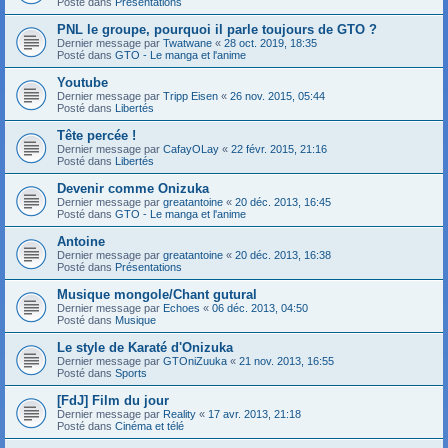
Posté dans
Présentations
PNL le groupe, pourquoi il parle toujours de GTO ?
Dernier message par
Twatwane
«
28 oct. 2019, 18:35
Posté dans
GTO - Le manga et l'anime
Youtube
Dernier message par
Tripp Eisen
«
26 nov. 2015, 05:44
Posté dans
Libertés
Tête percée !
Dernier message par
CafayOLay
«
22 févr. 2015, 21:16
Posté dans
Libertés
Devenir comme Onizuka
Dernier message par
greatantoine
«
20 déc. 2013, 16:45
Posté dans
GTO - Le manga et l'anime
Antoine
Dernier message par
greatantoine
«
20 déc. 2013, 16:38
Posté dans
Présentations
Musique mongole/Chant gutural
Dernier message par
Echoes
«
06 déc. 2013, 04:50
Posté dans
Musique
Le style de Karaté d'Onizuka
Dernier message par
GTOniZuuka
«
21 nov. 2013, 16:55
Posté dans
Sports
[FdJ] Film du jour
Dernier message par
Reality
«
17 avr. 2013, 21:18
Posté dans
Cinéma et télé