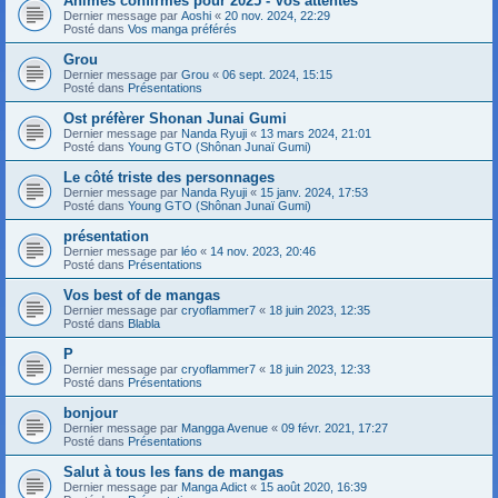
Animes confirmés pour 2025 - Vos attentes
Dernier message par
Aoshi
«
20 nov. 2024, 22:29
Posté dans
Vos manga préférés
Grou
Dernier message par
Grou
«
06 sept. 2024, 15:15
Posté dans
Présentations
Ost préfèrer Shonan Junai Gumi
Dernier message par
Nanda Ryuji
«
13 mars 2024, 21:01
Posté dans
Young GTO (Shônan Junaï Gumi)
Le côté triste des personnages
Dernier message par
Nanda Ryuji
«
15 janv. 2024, 17:53
Posté dans
Young GTO (Shônan Junaï Gumi)
présentation
Dernier message par
léo
«
14 nov. 2023, 20:46
Posté dans
Présentations
Vos best of de mangas
Dernier message par
cryoflammer7
«
18 juin 2023, 12:35
Posté dans
Blabla
P
Dernier message par
cryoflammer7
«
18 juin 2023, 12:33
Posté dans
Présentations
bonjour
Dernier message par
Mangga Avenue
«
09 févr. 2021, 17:27
Posté dans
Présentations
Salut à tous les fans de mangas
Dernier message par
Manga Adict
«
15 août 2020, 16:39