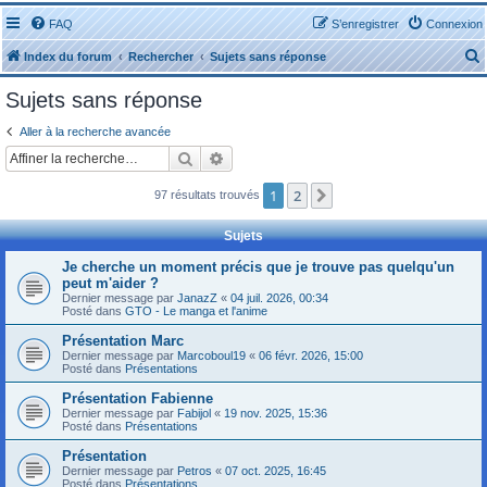
FAQ
S’enregistrer
Connexion
Index du forum
Rechercher
Sujets sans réponse
Sujets sans réponse
Aller à la recherche avancée
Rechercher
Recherche avancée
r
1
2
Suivante
97 résultats trouvés
Sujets
Je cherche un moment précis que je trouve pas quelqu'un
peut m'aider ?
r
Dernier message par
JanazZ
«
04 juil. 2026, 00:34
Posté dans
GTO - Le manga et l'anime
Présentation Marc
Dernier message par
Marcoboul19
«
06 févr. 2026, 15:00
Posté dans
Présentations
Présentation Fabienne
Dernier message par
Fabijol
«
19 nov. 2025, 15:36
Posté dans
Présentations
Présentation
Dernier message par
Petros
«
07 oct. 2025, 16:45
Posté dans
Présentations