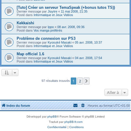
[Tuto] Créer un serveur TemaSpeak (+bonus tutos TS))
Dernier message par
Jiuytre
«
11 mai 2008, 21:35
Posté dans
Informatique et Jeux Vidéos
Kekkaishi
Dernier message par
Ippo
«
08 avr. 2008, 09:36
Posté dans
Vos manga préférés
Problème de connexion sur PS3
Dernier message par
Kyosuké Masaki
«
05 avr. 2008, 10:37
Posté dans
Informatique et Jeux Vidéos
Map officiel 1.6
Dernier message par
Kyosuké Masaki
«
04 avr. 2008, 17:54
Posté dans
Informatique et Jeux Vidéos
1
2
Suivante
97 résultats trouvés
Aller à
Index du forum
Heures au format
UTC+01:00
Développé par
phpBB
® Forum Software © phpBB Limited
Traduit par
phpBB-fr.com
Confidentialité
|
Conditions