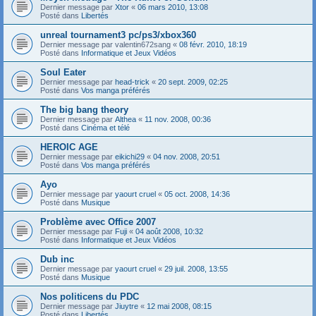
Dernier message par
Xtor
«
06 mars 2010, 13:08
Posté dans
Libertés
unreal tournament3 pc/ps3/xbox360
Dernier message par
valentin672sang
«
08 févr. 2010, 18:19
Posté dans
Informatique et Jeux Vidéos
Soul Eater
Dernier message par
head-trick
«
20 sept. 2009, 02:25
Posté dans
Vos manga préférés
The big bang theory
Dernier message par
Althea
«
11 nov. 2008, 00:36
Posté dans
Cinéma et télé
HEROIC AGE
Dernier message par
eikichi29
«
04 nov. 2008, 20:51
Posté dans
Vos manga préférés
Ayo
Dernier message par
yaourt cruel
«
05 oct. 2008, 14:36
Posté dans
Musique
Problème avec Office 2007
Dernier message par
Fuji
«
04 août 2008, 10:32
Posté dans
Informatique et Jeux Vidéos
Dub inc
Dernier message par
yaourt cruel
«
29 juil. 2008, 13:55
Posté dans
Musique
Nos politicens du PDC
Dernier message par
Jiuytre
«
12 mai 2008, 08:15
Posté dans
Libertés