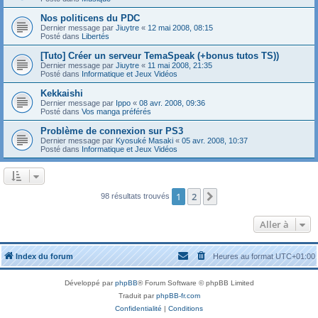
Nos politicens du PDC
Dernier message par
Jiuytre
«
12 mai 2008, 08:15
Posté dans
Libertés
[Tuto] Créer un serveur TemaSpeak (+bonus tutos TS))
Dernier message par
Jiuytre
«
11 mai 2008, 21:35
Posté dans
Informatique et Jeux Vidéos
Kekkaishi
Dernier message par
Ippo
«
08 avr. 2008, 09:36
Posté dans
Vos manga préférés
Problème de connexion sur PS3
Dernier message par
Kyosuké Masaki
«
05 avr. 2008, 10:37
Posté dans
Informatique et Jeux Vidéos
1
2
Suivante
98 résultats trouvés
Aller à
Index du forum
Heures au format
UTC+01:00
Développé par
phpBB
® Forum Software © phpBB Limited
Traduit par
phpBB-fr.com
Confidentialité
|
Conditions