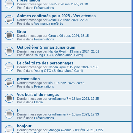
Présentation
Dernier message par
Zara5
«
20 mai 2025, 21:10
Posté dans
Présentations
Animes confirmés pour 2025 - Vos attentes
Dernier message par
Aoshi
«
20 nov. 2024, 22:29
Posté dans
Vos manga préférés
Grou
Dernier message par
Grou
«
06 sept. 2024, 15:15
Posté dans
Présentations
Ost préfèrer Shonan Junai Gumi
Dernier message par
Nanda Ryuji
«
13 mars 2024, 21:01
Posté dans
Young GTO (Shônan Junaï Gumi)
Le côté triste des personnages
Dernier message par
Nanda Ryuji
«
15 janv. 2024, 17:53
Posté dans
Young GTO (Shônan Junaï Gumi)
présentation
Dernier message par
léo
«
14 nov. 2023, 20:46
Posté dans
Présentations
Vos best of de mangas
Dernier message par
cryoflammer7
«
18 juin 2023, 12:35
Posté dans
Blabla
P
Dernier message par
cryoflammer7
«
18 juin 2023, 12:33
Posté dans
Présentations
bonjour
Dernier message par
Mangga Avenue
«
09 févr. 2021, 17:27