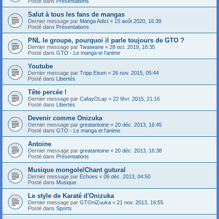
Posté dans
Présentations
Salut à tous les fans de mangas
Dernier message par
Manga Adict
«
15 août 2020, 16:39
Posté dans
Présentations
PNL le groupe, pourquoi il parle toujours de GTO ?
Dernier message par
Twatwane
«
28 oct. 2019, 18:35
Posté dans
GTO - Le manga et l'anime
Youtube
Dernier message par
Tripp Eisen
«
26 nov. 2015, 05:44
Posté dans
Libertés
Tête percée !
Dernier message par
CafayOLay
«
22 févr. 2015, 21:16
Posté dans
Libertés
Devenir comme Onizuka
Dernier message par
greatantoine
«
20 déc. 2013, 16:45
Posté dans
GTO - Le manga et l'anime
Antoine
Dernier message par
greatantoine
«
20 déc. 2013, 16:38
Posté dans
Présentations
Musique mongole/Chant gutural
Dernier message par
Echoes
«
06 déc. 2013, 04:50
Posté dans
Musique
Le style de Karaté d'Onizuka
Dernier message par
GTOniZuuka
«
21 nov. 2013, 16:55
Posté dans
Sports