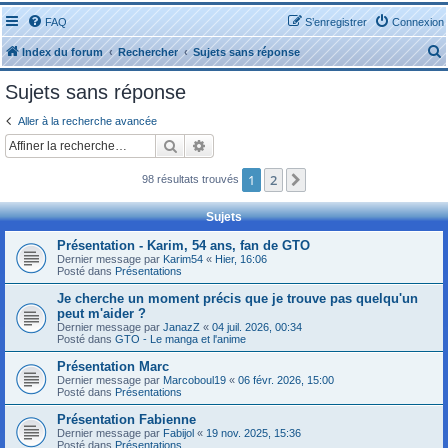
FAQ
S’enregistrer
Connexion
Index du forum
Rechercher
Sujets sans réponse
Sujets sans réponse
Aller à la recherche avancée
Rechercher
Recherche avancée
r
1
2
Suivante
98 résultats trouvés
Sujets
Présentation - Karim, 54 ans, fan de GTO
Dernier message par
Karim54
«
Hier, 16:06
r
Posté dans
Présentations
Je cherche un moment précis que je trouve pas quelqu'un
peut m'aider ?
Dernier message par
JanazZ
«
04 juil. 2026, 00:34
Posté dans
GTO - Le manga et l'anime
Présentation Marc
Dernier message par
Marcoboul19
«
06 févr. 2026, 15:00
Posté dans
Présentations
Présentation Fabienne
Dernier message par
Fabijol
«
19 nov. 2025, 15:36
Posté dans
Présentations