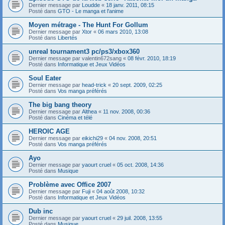
Dernier message par
Loudde
«
18 janv. 2011, 08:15
Posté dans
GTO - Le manga et l'anime
Moyen métrage - The Hunt For Gollum
Dernier message par
Xtor
«
06 mars 2010, 13:08
Posté dans
Libertés
unreal tournament3 pc/ps3/xbox360
Dernier message par
valentin672sang
«
08 févr. 2010, 18:19
Posté dans
Informatique et Jeux Vidéos
Soul Eater
Dernier message par
head-trick
«
20 sept. 2009, 02:25
Posté dans
Vos manga préférés
The big bang theory
Dernier message par
Althea
«
11 nov. 2008, 00:36
Posté dans
Cinéma et télé
HEROIC AGE
Dernier message par
eikichi29
«
04 nov. 2008, 20:51
Posté dans
Vos manga préférés
Ayo
Dernier message par
yaourt cruel
«
05 oct. 2008, 14:36
Posté dans
Musique
Problème avec Office 2007
Dernier message par
Fuji
«
04 août 2008, 10:32
Posté dans
Informatique et Jeux Vidéos
Dub inc
Dernier message par
yaourt cruel
«
29 juil. 2008, 13:55
Posté dans
Musique