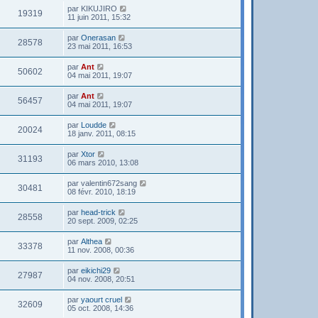
par
KIKUJIRO
19319
11 juin 2011, 15:32
par
Onerasan
28578
23 mai 2011, 16:53
par
Ant
50602
04 mai 2011, 19:07
par
Ant
56457
04 mai 2011, 19:07
par
Loudde
20024
18 janv. 2011, 08:15
par
Xtor
31193
06 mars 2010, 13:08
par
valentin672sang
30481
08 févr. 2010, 18:19
par
head-trick
28558
20 sept. 2009, 02:25
par
Althea
33378
11 nov. 2008, 00:36
par
eikichi29
27987
04 nov. 2008, 20:51
par
yaourt cruel
32609
05 oct. 2008, 14:36