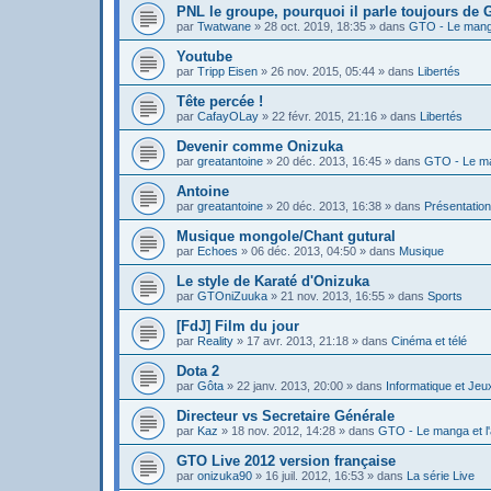
PNL le groupe, pourquoi il parle toujours de
par
Twatwane
»
28 oct. 2019, 18:35
» dans
GTO - Le manga
Youtube
par
Tripp Eisen
»
26 nov. 2015, 05:44
» dans
Libertés
Tête percée !
par
CafayOLay
»
22 févr. 2015, 21:16
» dans
Libertés
Devenir comme Onizuka
par
greatantoine
»
20 déc. 2013, 16:45
» dans
GTO - Le ma
Antoine
par
greatantoine
»
20 déc. 2013, 16:38
» dans
Présentatio
Musique mongole/Chant gutural
par
Echoes
»
06 déc. 2013, 04:50
» dans
Musique
Le style de Karaté d'Onizuka
par
GTOniZuuka
»
21 nov. 2013, 16:55
» dans
Sports
[FdJ] Film du jour
par
Reality
»
17 avr. 2013, 21:18
» dans
Cinéma et télé
Dota 2
par
Gôta
»
22 janv. 2013, 20:00
» dans
Informatique et Jeu
Directeur vs Secretaire Générale
par
Kaz
»
18 nov. 2012, 14:28
» dans
GTO - Le manga et l
GTO Live 2012 version française
par
onizuka90
»
16 juil. 2012, 16:53
» dans
La série Live