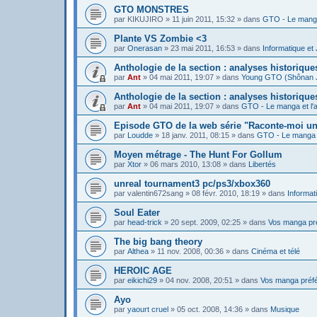
GTO MONSTRES
par
KIKUJIRO
»
11 juin 2011, 15:32
» dans
GTO - Le manga
Plante VS Zombie <3
par
Onerasan
»
23 mai 2011, 16:53
» dans
Informatique et
Anthologie de la section : analyses historiq
par
Ant
»
04 mai 2011, 19:07
» dans
Young GTO (Shônan 
Anthologie de la section : analyses historiqu
par
Ant
»
04 mai 2011, 19:07
» dans
GTO - Le manga et l'
Episode GTO de la web série "Raconte-moi u
par
Loudde
»
18 janv. 2011, 08:15
» dans
GTO - Le manga e
Moyen métrage - The Hunt For Gollum
par
Xtor
»
06 mars 2010, 13:08
» dans
Libertés
unreal tournament3 pc/ps3/xbox360
par
valentin672sang
»
08 févr. 2010, 18:19
» dans
Informat
Soul Eater
par
head-trick
»
20 sept. 2009, 02:25
» dans
Vos manga pr
The big bang theory
par
Althea
»
11 nov. 2008, 00:36
» dans
Cinéma et télé
HEROIC AGE
par
eikichi29
»
04 nov. 2008, 20:51
» dans
Vos manga préf
Ayo
par
yaourt cruel
»
05 oct. 2008, 14:36
» dans
Musique