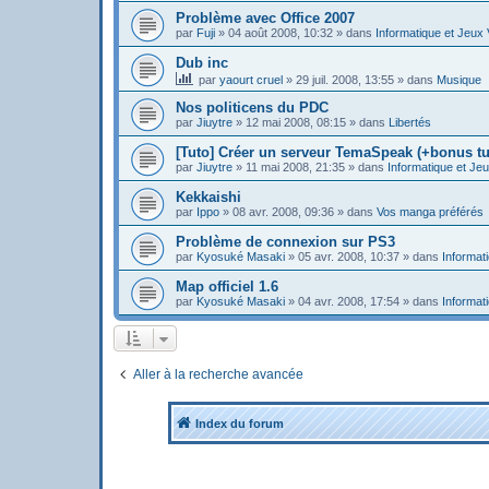
Problème avec Office 2007
par
Fuji
»
04 août 2008, 10:32
» dans
Informatique et Jeux
Dub inc
par
yaourt cruel
»
29 juil. 2008, 13:55
» dans
Musique
Nos politicens du PDC
par
Jiuytre
»
12 mai 2008, 08:15
» dans
Libertés
[Tuto] Créer un serveur TemaSpeak (+bonus tu
par
Jiuytre
»
11 mai 2008, 21:35
» dans
Informatique et Je
Kekkaishi
par
Ippo
»
08 avr. 2008, 09:36
» dans
Vos manga préférés
Problème de connexion sur PS3
par
Kyosuké Masaki
»
05 avr. 2008, 10:37
» dans
Informat
Map officiel 1.6
par
Kyosuké Masaki
»
04 avr. 2008, 17:54
» dans
Informat
Aller à la recherche avancée
Index du forum