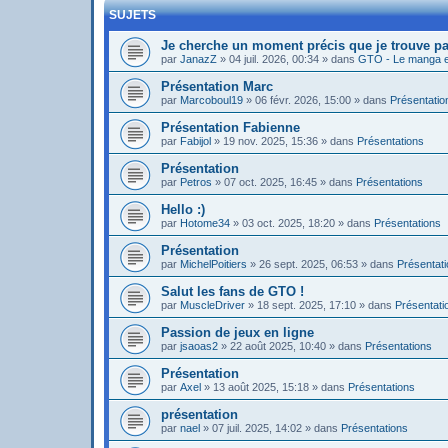
SUJETS
Je cherche un moment précis que je trouve pa
par
JanazZ
»
04 juil. 2026, 00:34
» dans
GTO - Le manga et
Présentation Marc
par
Marcoboul19
»
06 févr. 2026, 15:00
» dans
Présentatio
Présentation Fabienne
par
Fabijol
»
19 nov. 2025, 15:36
» dans
Présentations
Présentation
par
Petros
»
07 oct. 2025, 16:45
» dans
Présentations
Hello :)
par
Hotome34
»
03 oct. 2025, 18:20
» dans
Présentations
Présentation
par
MichelPoitiers
»
26 sept. 2025, 06:53
» dans
Présentat
Salut les fans de GTO !
par
MuscleDriver
»
18 sept. 2025, 17:10
» dans
Présentati
Passion de jeux en ligne
par
jsaoas2
»
22 août 2025, 10:40
» dans
Présentations
Présentation
par
Axel
»
13 août 2025, 15:18
» dans
Présentations
présentation
par
nael
»
07 juil. 2025, 14:02
» dans
Présentations