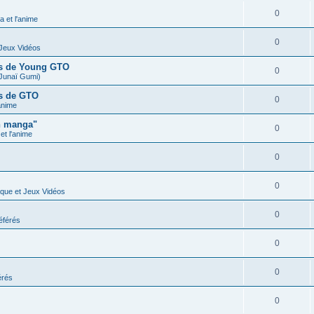
0
 et l'anime
0
 Jeux Vidéos
ues de Young GTO
0
Junaï Gumi)
es de GTO
0
anime
n manga"
0
t l'anime
0
0
ique et Jeux Vidéos
0
éférés
0
0
érés
0