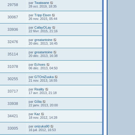
par
Twatwane
29758
28 oct. 2019, 18:35
par
Tripp Eisen
30067
26 nov. 2015, 05:44
par
CafayOLay
33936
22 févr. 2015, 21:16
par
greatantoine
32476
20 déc. 2013, 16:45
par
greatantoine
35114
20 déc. 2013, 16:38
par
Echoes
31078
06 déc. 2013, 04:50
par
GTOniZuuka
30255
21 nov. 2013, 16:55
par
Reality
33717
17 avr. 2013, 21:18
par
Gôta
33938
22 janv. 2013, 20:00
par
Kaz
34421
18 nov. 2012, 14:28
par
onizuka90
33005
16 juil. 2012, 16:53