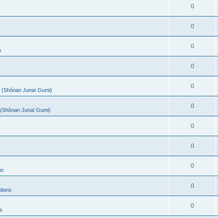
0
0
0
s
0
0
(Shônan Junaï Gumi)
0
(Shônan Junaï Gumi)
0
0
0
ns
0
tions
0
s