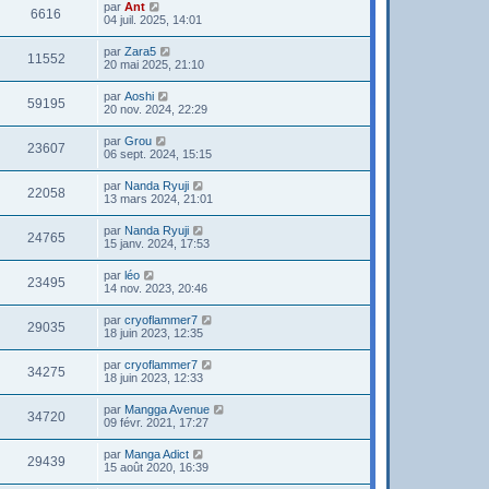
par
Ant
6616
04 juil. 2025, 14:01
par
Zara5
11552
20 mai 2025, 21:10
par
Aoshi
59195
20 nov. 2024, 22:29
par
Grou
23607
06 sept. 2024, 15:15
par
Nanda Ryuji
22058
13 mars 2024, 21:01
par
Nanda Ryuji
24765
15 janv. 2024, 17:53
par
léo
23495
14 nov. 2023, 20:46
par
cryoflammer7
29035
18 juin 2023, 12:35
par
cryoflammer7
34275
18 juin 2023, 12:33
par
Mangga Avenue
34720
09 févr. 2021, 17:27
par
Manga Adict
29439
15 août 2020, 16:39