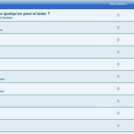
RÉPONSES
s quelqu'un peut m'aider ?
0
 l'anime
0
ns
0
0
0
0
ions
0
ons
0
0
0