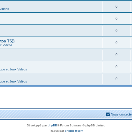
0
 Vidéos
0
0
tos TS))
0
ux Vidéos
0
0
ique et Jeux Vidéos
0
ique et Jeux Vidéos
Nous contacte
Développé par
phpBB
® Forum Software © phpBB Limited
Traduit par
phpBB-fr.com