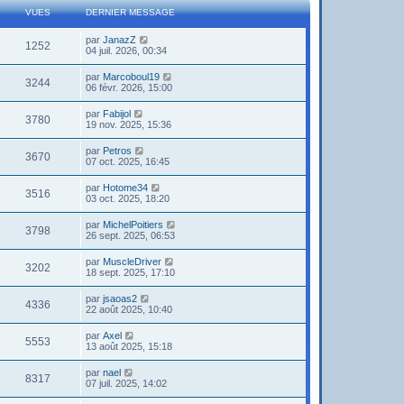
VUES
DERNIER MESSAGE
par
JanazZ
1252
04 juil. 2026, 00:34
par
Marcoboul19
3244
06 févr. 2026, 15:00
par
Fabijol
3780
19 nov. 2025, 15:36
par
Petros
3670
07 oct. 2025, 16:45
par
Hotome34
3516
03 oct. 2025, 18:20
par
MichelPoitiers
3798
26 sept. 2025, 06:53
par
MuscleDriver
3202
18 sept. 2025, 17:10
par
jsaoas2
4336
22 août 2025, 10:40
par
Axel
5553
13 août 2025, 15:18
par
nael
8317
07 juil. 2025, 14:02