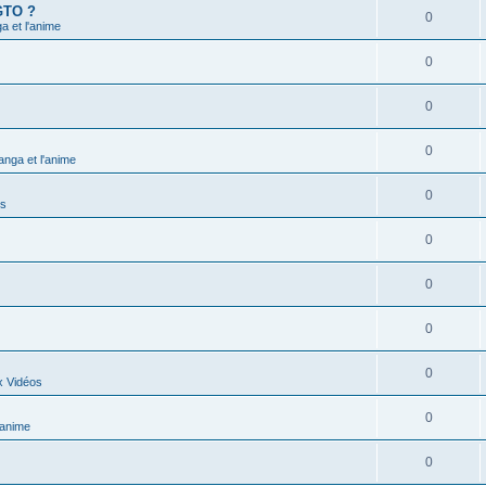
 GTO ?
0
 et l'anime
0
0
0
nga et l'anime
0
ns
0
0
0
0
x Vidéos
0
'anime
0