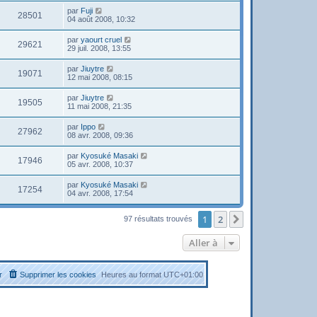
par
Fuji
28501
04 août 2008, 10:32
par
yaourt cruel
29621
29 juil. 2008, 13:55
par
Jiuytre
19071
12 mai 2008, 08:15
par
Jiuytre
19505
11 mai 2008, 21:35
par
Ippo
27962
08 avr. 2008, 09:36
par
Kyosuké Masaki
17946
05 avr. 2008, 10:37
par
Kyosuké Masaki
17254
04 avr. 2008, 17:54
1
2
Suivante
97 résultats trouvés
Aller à
r
Supprimer les cookies
Heures au format
UTC+01:00