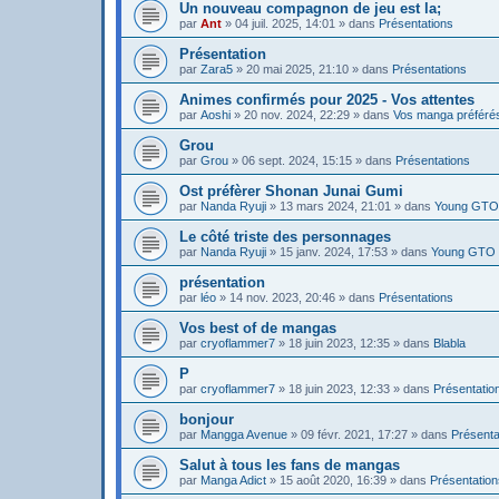
Un nouveau compagnon de jeu est la;
par
Ant
»
04 juil. 2025, 14:01
» dans
Présentations
Présentation
par
Zara5
»
20 mai 2025, 21:10
» dans
Présentations
Animes confirmés pour 2025 - Vos attentes
par
Aoshi
»
20 nov. 2024, 22:29
» dans
Vos manga préféré
Grou
par
Grou
»
06 sept. 2024, 15:15
» dans
Présentations
Ost préfèrer Shonan Junai Gumi
par
Nanda Ryuji
»
13 mars 2024, 21:01
» dans
Young GTO 
Le côté triste des personnages
par
Nanda Ryuji
»
15 janv. 2024, 17:53
» dans
Young GTO 
présentation
par
léo
»
14 nov. 2023, 20:46
» dans
Présentations
Vos best of de mangas
par
cryoflammer7
»
18 juin 2023, 12:35
» dans
Blabla
P
par
cryoflammer7
»
18 juin 2023, 12:33
» dans
Présentatio
bonjour
par
Mangga Avenue
»
09 févr. 2021, 17:27
» dans
Présenta
Salut à tous les fans de mangas
par
Manga Adict
»
15 août 2020, 16:39
» dans
Présentation