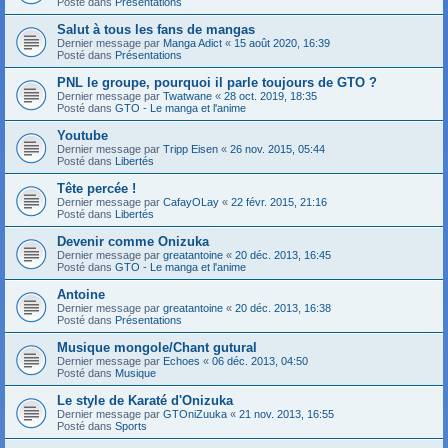
Posté dans
Présentations
Salut à tous les fans de mangas
Dernier message par
Manga Adict
«
15 août 2020, 16:39
Posté dans
Présentations
PNL le groupe, pourquoi il parle toujours de GTO ?
Dernier message par
Twatwane
«
28 oct. 2019, 18:35
Posté dans
GTO - Le manga et l'anime
Youtube
Dernier message par
Tripp Eisen
«
26 nov. 2015, 05:44
Posté dans
Libertés
Tête percée !
Dernier message par
CafayOLay
«
22 févr. 2015, 21:16
Posté dans
Libertés
Devenir comme Onizuka
Dernier message par
greatantoine
«
20 déc. 2013, 16:45
Posté dans
GTO - Le manga et l'anime
Antoine
Dernier message par
greatantoine
«
20 déc. 2013, 16:38
Posté dans
Présentations
Musique mongole/Chant gutural
Dernier message par
Echoes
«
06 déc. 2013, 04:50
Posté dans
Musique
Le style de Karaté d'Onizuka
Dernier message par
GTOniZuuka
«
21 nov. 2013, 16:55
Posté dans
Sports