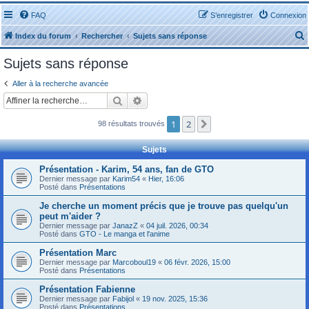
FAQ
S’enregistrer
Connexion
Index du forum
Rechercher
Sujets sans réponse
Sujets sans réponse
Aller à la recherche avancée
Rechercher
Recherche avancée
r
1
2
Suivante
98 résultats trouvés
Sujets
Présentation - Karim, 54 ans, fan de GTO
Dernier message par
Karim54
«
Hier, 16:06
r
Posté dans
Présentations
Je cherche un moment précis que je trouve pas quelqu'un
peut m'aider ?
Dernier message par
JanazZ
«
04 juil. 2026, 00:34
Posté dans
GTO - Le manga et l'anime
Présentation Marc
Dernier message par
Marcoboul19
«
06 févr. 2026, 15:00
Posté dans
Présentations
Présentation Fabienne
Dernier message par
Fabijol
«
19 nov. 2025, 15:36
Posté dans
Présentations