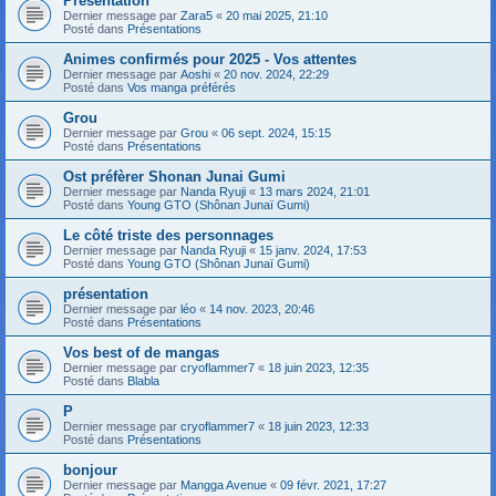
Présentation
Dernier message par
Zara5
«
20 mai 2025, 21:10
Posté dans
Présentations
Animes confirmés pour 2025 - Vos attentes
Dernier message par
Aoshi
«
20 nov. 2024, 22:29
Posté dans
Vos manga préférés
Grou
Dernier message par
Grou
«
06 sept. 2024, 15:15
Posté dans
Présentations
Ost préfèrer Shonan Junai Gumi
Dernier message par
Nanda Ryuji
«
13 mars 2024, 21:01
Posté dans
Young GTO (Shônan Junaï Gumi)
Le côté triste des personnages
Dernier message par
Nanda Ryuji
«
15 janv. 2024, 17:53
Posté dans
Young GTO (Shônan Junaï Gumi)
présentation
Dernier message par
léo
«
14 nov. 2023, 20:46
Posté dans
Présentations
Vos best of de mangas
Dernier message par
cryoflammer7
«
18 juin 2023, 12:35
Posté dans
Blabla
P
Dernier message par
cryoflammer7
«
18 juin 2023, 12:33
Posté dans
Présentations
bonjour
Dernier message par
Mangga Avenue
«
09 févr. 2021, 17:27