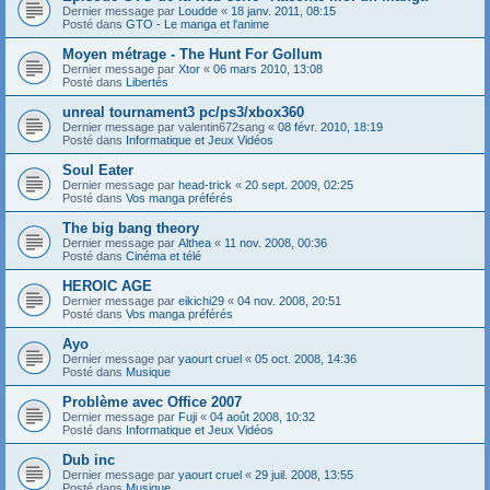
Dernier message par
Loudde
«
18 janv. 2011, 08:15
Posté dans
GTO - Le manga et l'anime
Moyen métrage - The Hunt For Gollum
Dernier message par
Xtor
«
06 mars 2010, 13:08
Posté dans
Libertés
unreal tournament3 pc/ps3/xbox360
Dernier message par
valentin672sang
«
08 févr. 2010, 18:19
Posté dans
Informatique et Jeux Vidéos
Soul Eater
Dernier message par
head-trick
«
20 sept. 2009, 02:25
Posté dans
Vos manga préférés
The big bang theory
Dernier message par
Althea
«
11 nov. 2008, 00:36
Posté dans
Cinéma et télé
HEROIC AGE
Dernier message par
eikichi29
«
04 nov. 2008, 20:51
Posté dans
Vos manga préférés
Ayo
Dernier message par
yaourt cruel
«
05 oct. 2008, 14:36
Posté dans
Musique
Problème avec Office 2007
Dernier message par
Fuji
«
04 août 2008, 10:32
Posté dans
Informatique et Jeux Vidéos
Dub inc
Dernier message par
yaourt cruel
«
29 juil. 2008, 13:55
Posté dans
Musique