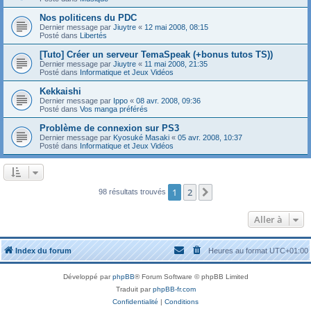
Nos politicens du PDC
Dernier message par
Jiuytre
«
12 mai 2008, 08:15
Posté dans
Libertés
[Tuto] Créer un serveur TemaSpeak (+bonus tutos TS))
Dernier message par
Jiuytre
«
11 mai 2008, 21:35
Posté dans
Informatique et Jeux Vidéos
Kekkaishi
Dernier message par
Ippo
«
08 avr. 2008, 09:36
Posté dans
Vos manga préférés
Problème de connexion sur PS3
Dernier message par
Kyosuké Masaki
«
05 avr. 2008, 10:37
Posté dans
Informatique et Jeux Vidéos
1
2
Suivante
98 résultats trouvés
Aller à
Index du forum
Heures au format
UTC+01:00
Développé par
phpBB
® Forum Software © phpBB Limited
Traduit par
phpBB-fr.com
Confidentialité
|
Conditions