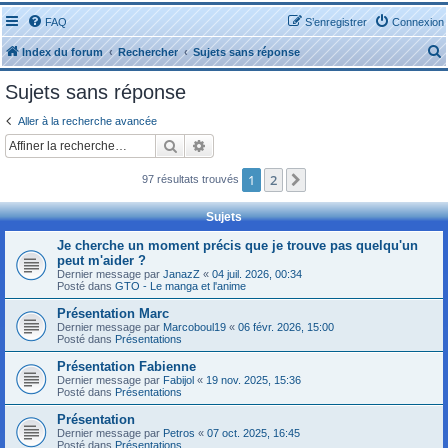
FAQ
S’enregistrer
Connexion
Index du forum
Rechercher
Sujets sans réponse
Sujets sans réponse
Aller à la recherche avancée
Rechercher
Recherche avancée
r
1
2
Suivante
97 résultats trouvés
Sujets
Je cherche un moment précis que je trouve pas quelqu'un
peut m'aider ?
r
Dernier message par
JanazZ
«
04 juil. 2026, 00:34
Posté dans
GTO - Le manga et l'anime
Présentation Marc
Dernier message par
Marcoboul19
«
06 févr. 2026, 15:00
Posté dans
Présentations
Présentation Fabienne
Dernier message par
Fabijol
«
19 nov. 2025, 15:36
Posté dans
Présentations
Présentation
Dernier message par
Petros
«
07 oct. 2025, 16:45
Posté dans
Présentations