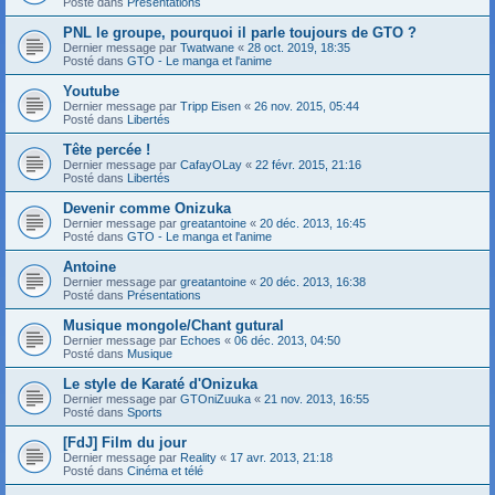
Posté dans
Présentations
PNL le groupe, pourquoi il parle toujours de GTO ?
Dernier message par
Twatwane
«
28 oct. 2019, 18:35
Posté dans
GTO - Le manga et l'anime
Youtube
Dernier message par
Tripp Eisen
«
26 nov. 2015, 05:44
Posté dans
Libertés
Tête percée !
Dernier message par
CafayOLay
«
22 févr. 2015, 21:16
Posté dans
Libertés
Devenir comme Onizuka
Dernier message par
greatantoine
«
20 déc. 2013, 16:45
Posté dans
GTO - Le manga et l'anime
Antoine
Dernier message par
greatantoine
«
20 déc. 2013, 16:38
Posté dans
Présentations
Musique mongole/Chant gutural
Dernier message par
Echoes
«
06 déc. 2013, 04:50
Posté dans
Musique
Le style de Karaté d'Onizuka
Dernier message par
GTOniZuuka
«
21 nov. 2013, 16:55
Posté dans
Sports
[FdJ] Film du jour
Dernier message par
Reality
«
17 avr. 2013, 21:18
Posté dans
Cinéma et télé