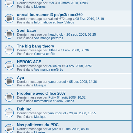
Dernier message par
Xtor
«
06 mars 2010, 13:08
Posté dans
Libertés
unreal tournament3 pc/ps3/xbox360
Dernier message par
valentin672sang
«
08 févr. 2010, 18:19
Posté dans
Informatique et Jeux Vidéos
Soul Eater
Dernier message par
head-trick
«
20 sept. 2009, 02:25
Posté dans
Vos manga préférés
The big bang theory
Dernier message par
Althea
«
11 nov. 2008, 00:36
Posté dans
Cinéma et télé
HEROIC AGE
Dernier message par
eikichi29
«
04 nov. 2008, 20:51
Posté dans
Vos manga préférés
Ayo
Dernier message par
yaourt cruel
«
05 oct. 2008, 14:36
Posté dans
Musique
Problème avec Office 2007
Dernier message par
Fuji
«
04 août 2008, 10:32
Posté dans
Informatique et Jeux Vidéos
Dub inc
Dernier message par
yaourt cruel
«
29 juil. 2008, 13:55
Posté dans
Musique
Nos politicens du PDC
Dernier message par
Jiuytre
«
12 mai 2008, 08:15
Posté dans
Libertés