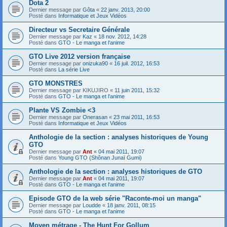
Dota 2
Dernier message par
Gôta
«
22 janv. 2013, 20:00
Posté dans
Informatique et Jeux Vidéos
Directeur vs Secretaire Générale
Dernier message par
Kaz
«
18 nov. 2012, 14:28
Posté dans
GTO - Le manga et l'anime
GTO Live 2012 version française
Dernier message par
onizuka90
«
16 juil. 2012, 16:53
Posté dans
La série Live
GTO MONSTRES
Dernier message par
KIKUJIRO
«
11 juin 2011, 15:32
Posté dans
GTO - Le manga et l'anime
Plante VS Zombie <3
Dernier message par
Onerasan
«
23 mai 2011, 16:53
Posté dans
Informatique et Jeux Vidéos
Anthologie de la section : analyses historiques de Young
GTO
Dernier message par
Ant
«
04 mai 2011, 19:07
Posté dans
Young GTO (Shônan Junaï Gumi)
Anthologie de la section : analyses historiques de GTO
Dernier message par
Ant
«
04 mai 2011, 19:07
Posté dans
GTO - Le manga et l'anime
Episode GTO de la web série "Raconte-moi un manga"
Dernier message par
Loudde
«
18 janv. 2011, 08:15
Posté dans
GTO - Le manga et l'anime
Moyen métrage - The Hunt For Gollum