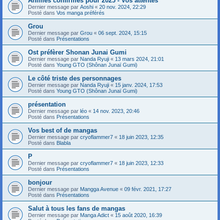
Animes confirmés pour 2025 - Vos attentes
Dernier message par
Aoshi
«
20 nov. 2024, 22:29
Posté dans
Vos manga préférés
Grou
Dernier message par
Grou
«
06 sept. 2024, 15:15
Posté dans
Présentations
Ost préfèrer Shonan Junai Gumi
Dernier message par
Nanda Ryuji
«
13 mars 2024, 21:01
Posté dans
Young GTO (Shônan Junaï Gumi)
Le côté triste des personnages
Dernier message par
Nanda Ryuji
«
15 janv. 2024, 17:53
Posté dans
Young GTO (Shônan Junaï Gumi)
présentation
Dernier message par
léo
«
14 nov. 2023, 20:46
Posté dans
Présentations
Vos best of de mangas
Dernier message par
cryoflammer7
«
18 juin 2023, 12:35
Posté dans
Blabla
P
Dernier message par
cryoflammer7
«
18 juin 2023, 12:33
Posté dans
Présentations
bonjour
Dernier message par
Mangga Avenue
«
09 févr. 2021, 17:27
Posté dans
Présentations
Salut à tous les fans de mangas
Dernier message par
Manga Adict
«
15 août 2020, 16:39