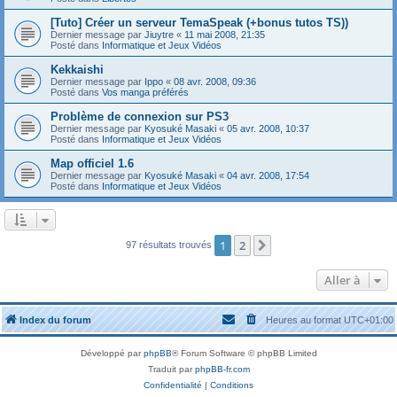
[Tuto] Créer un serveur TemaSpeak (+bonus tutos TS))
Dernier message par
Jiuytre
«
11 mai 2008, 21:35
Posté dans
Informatique et Jeux Vidéos
Kekkaishi
Dernier message par
Ippo
«
08 avr. 2008, 09:36
Posté dans
Vos manga préférés
Problème de connexion sur PS3
Dernier message par
Kyosuké Masaki
«
05 avr. 2008, 10:37
Posté dans
Informatique et Jeux Vidéos
Map officiel 1.6
Dernier message par
Kyosuké Masaki
«
04 avr. 2008, 17:54
Posté dans
Informatique et Jeux Vidéos
1
2
Suivante
97 résultats trouvés
Aller à
Index du forum
Heures au format
UTC+01:00
Développé par
phpBB
® Forum Software © phpBB Limited
Traduit par
phpBB-fr.com
Confidentialité
|
Conditions