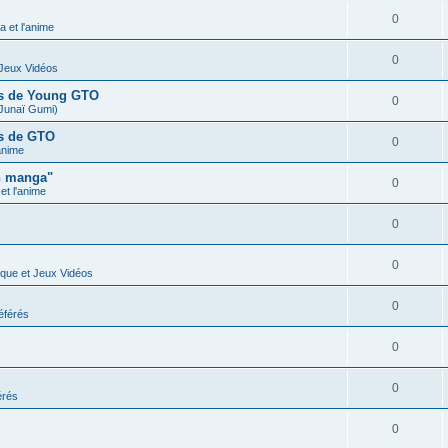
0
 et l'anime
0
 Jeux Vidéos
ues de Young GTO
0
Junaï Gumi)
es de GTO
0
anime
n manga"
0
t l'anime
0
0
ique et Jeux Vidéos
0
éférés
0
0
érés
0