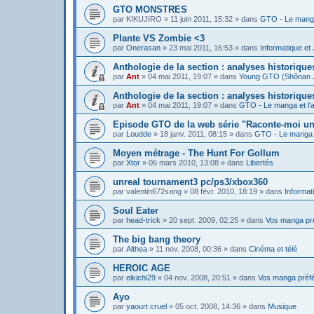
GTO MONSTRES
par
KIKUJIRO
»
11 juin 2011, 15:32
» dans
GTO - Le manga
Plante VS Zombie <3
par
Onerasan
»
23 mai 2011, 16:53
» dans
Informatique et
Anthologie de la section : analyses historiq
par
Ant
»
04 mai 2011, 19:07
» dans
Young GTO (Shônan 
Anthologie de la section : analyses historiqu
par
Ant
»
04 mai 2011, 19:07
» dans
GTO - Le manga et l'
Episode GTO de la web série "Raconte-moi u
par
Loudde
»
18 janv. 2011, 08:15
» dans
GTO - Le manga e
Moyen métrage - The Hunt For Gollum
par
Xtor
»
06 mars 2010, 13:08
» dans
Libertés
unreal tournament3 pc/ps3/xbox360
par
valentin672sang
»
08 févr. 2010, 18:19
» dans
Informat
Soul Eater
par
head-trick
»
20 sept. 2009, 02:25
» dans
Vos manga pr
The big bang theory
par
Althea
»
11 nov. 2008, 00:36
» dans
Cinéma et télé
HEROIC AGE
par
eikichi29
»
04 nov. 2008, 20:51
» dans
Vos manga préf
Ayo
par
yaourt cruel
»
05 oct. 2008, 14:36
» dans
Musique