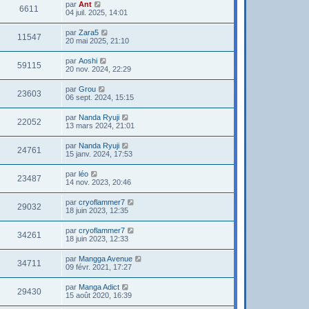
par
Ant
6611
04 juil. 2025, 14:01
par
Zara5
11547
20 mai 2025, 21:10
par
Aoshi
59115
20 nov. 2024, 22:29
par
Grou
23603
06 sept. 2024, 15:15
par
Nanda Ryuji
22052
13 mars 2024, 21:01
par
Nanda Ryuji
24761
15 janv. 2024, 17:53
par
léo
23487
14 nov. 2023, 20:46
par
cryoflammer7
29032
18 juin 2023, 12:35
par
cryoflammer7
34261
18 juin 2023, 12:33
par
Mangga Avenue
34711
09 févr. 2021, 17:27
par
Manga Adict
29430
15 août 2020, 16:39