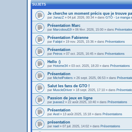
SUJETS
Je cherche un moment précis que je trouve pa
par
JanazZ
»
04 juil. 2026, 00:34
» dans
GTO - Le manga et
Présentation Marc
par
Marcoboul19
»
06 févr. 2026, 15:00
» dans
Présentatio
Présentation Fabienne
par
Fabijol
»
19 nov. 2025, 15:36
» dans
Présentations
Présentation
par
Petros
»
07 oct. 2025, 16:45
» dans
Présentations
Hello :)
par
Hotome34
»
03 oct. 2025, 18:20
» dans
Présentations
Présentation
par
MichelPoitiers
»
26 sept. 2025, 06:53
» dans
Présentat
Salut les fans de GTO !
par
MuscleDriver
»
18 sept. 2025, 17:10
» dans
Présentati
Passion de jeux en ligne
par
jsaoas2
»
22 août 2025, 10:40
» dans
Présentations
Présentation
par
Axel
»
13 août 2025, 15:18
» dans
Présentations
présentation
par
nael
»
07 juil. 2025, 14:02
» dans
Présentations