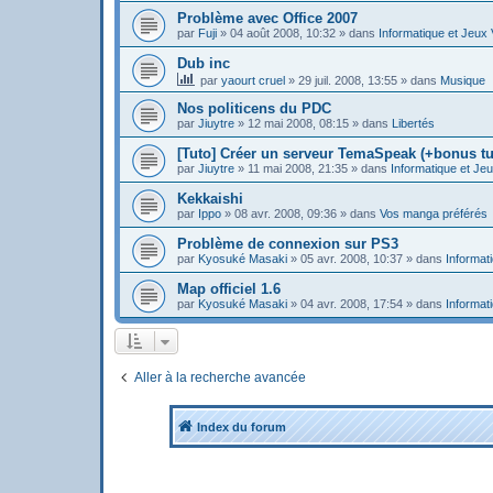
Problème avec Office 2007
par
Fuji
»
04 août 2008, 10:32
» dans
Informatique et Jeux
Dub inc
par
yaourt cruel
»
29 juil. 2008, 13:55
» dans
Musique
Nos politicens du PDC
par
Jiuytre
»
12 mai 2008, 08:15
» dans
Libertés
[Tuto] Créer un serveur TemaSpeak (+bonus tu
par
Jiuytre
»
11 mai 2008, 21:35
» dans
Informatique et Je
Kekkaishi
par
Ippo
»
08 avr. 2008, 09:36
» dans
Vos manga préférés
Problème de connexion sur PS3
par
Kyosuké Masaki
»
05 avr. 2008, 10:37
» dans
Informat
Map officiel 1.6
par
Kyosuké Masaki
»
04 avr. 2008, 17:54
» dans
Informat
Aller à la recherche avancée
Index du forum