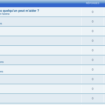
RÉPONSES
s quelqu'un peut m'aider ?
0
 l'anime
0
ns
0
0
0
0
ions
0
ons
0
0
0