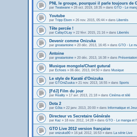
PNL le groupe, pourquoi il parle toujours de
par
Twatwane
»
28 oct. 2019, 18:35
» dans
GTO - Le manga
Youtube
par
Tripp Eisen
»
26 nov. 2015, 05:44
» dans
Libertés
Tête percée !
par
CafayOLay
»
22 févr. 2015, 21:16
» dans
Libertés
Devenir comme Onizuka
par
greatantoine
»
20 déc. 2013, 16:45
» dans
GTO - Le ma
Antoine
par
greatantoine
»
20 déc. 2013, 16:38
» dans
Présentatio
Musique mongole/Chant gutural
par
Echoes
»
06 déc. 2013, 04:50
» dans
Musique
Le style de Karaté d'Onizuka
par
GTOniZuuka
»
21 nov. 2013, 16:55
» dans
Sports
[FdJ] Film du jour
par
Reality
»
17 avr. 2013, 21:18
» dans
Cinéma et télé
Dota 2
par
Gôta
»
22 janv. 2013, 20:00
» dans
Informatique et Jeu
Directeur vs Secretaire Générale
par
Kaz
»
18 nov. 2012, 14:28
» dans
GTO - Le manga et l
GTO Live 2012 version française
par
onizuka90
»
16 juil. 2012, 16:53
» dans
La série Live