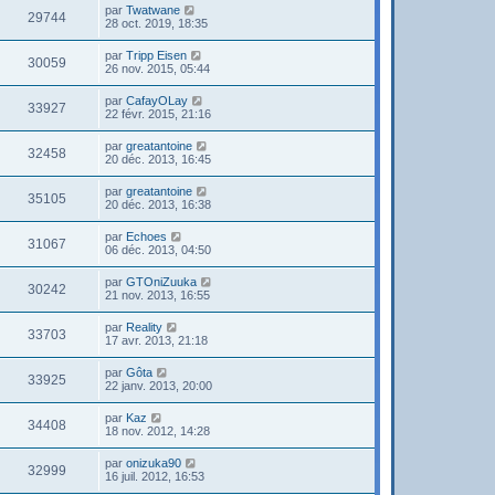
par
Twatwane
29744
28 oct. 2019, 18:35
par
Tripp Eisen
30059
26 nov. 2015, 05:44
par
CafayOLay
33927
22 févr. 2015, 21:16
par
greatantoine
32458
20 déc. 2013, 16:45
par
greatantoine
35105
20 déc. 2013, 16:38
par
Echoes
31067
06 déc. 2013, 04:50
par
GTOniZuuka
30242
21 nov. 2013, 16:55
par
Reality
33703
17 avr. 2013, 21:18
par
Gôta
33925
22 janv. 2013, 20:00
par
Kaz
34408
18 nov. 2012, 14:28
par
onizuka90
32999
16 juil. 2012, 16:53