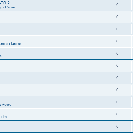
 GTO ?
0
 et l'anime
0
0
0
nga et l'anime
0
ns
0
0
0
0
x Vidéos
0
'anime
0