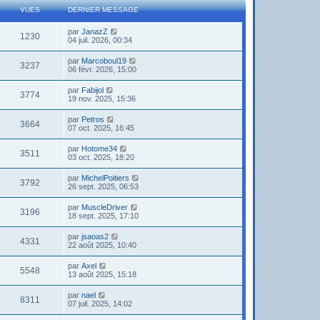
VUES
DERNIER MESSAGE
par
JanazZ
1230
04 juil. 2026, 00:34
par
Marcoboul19
3237
06 févr. 2026, 15:00
par
Fabijol
3774
19 nov. 2025, 15:36
par
Petros
3664
07 oct. 2025, 16:45
par
Hotome34
3511
03 oct. 2025, 18:20
par
MichelPoitiers
3792
26 sept. 2025, 06:53
par
MuscleDriver
3196
18 sept. 2025, 17:10
par
jsaoas2
4331
22 août 2025, 10:40
par
Axel
5548
13 août 2025, 15:18
par
nael
8311
07 juil. 2025, 14:02