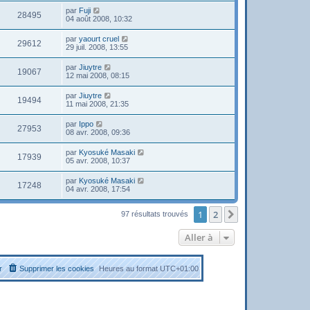
par
Fuji
28495
04 août 2008, 10:32
par
yaourt cruel
29612
29 juil. 2008, 13:55
par
Jiuytre
19067
12 mai 2008, 08:15
par
Jiuytre
19494
11 mai 2008, 21:35
par
Ippo
27953
08 avr. 2008, 09:36
par
Kyosuké Masaki
17939
05 avr. 2008, 10:37
par
Kyosuké Masaki
17248
04 avr. 2008, 17:54
1
2
Suivante
97 résultats trouvés
Aller à
r
Supprimer les cookies
Heures au format
UTC+01:00