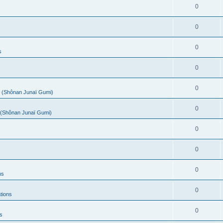
0
0
0
s
0
0
(Shônan Junaï Gumi)
0
(Shônan Junaï Gumi)
0
0
0
ns
0
tions
0
s