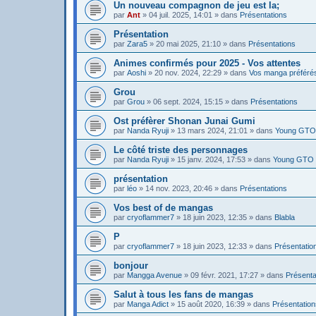
Un nouveau compagnon de jeu est la;
par
Ant
»
04 juil. 2025, 14:01
» dans
Présentations
Présentation
par
Zara5
»
20 mai 2025, 21:10
» dans
Présentations
Animes confirmés pour 2025 - Vos attentes
par
Aoshi
»
20 nov. 2024, 22:29
» dans
Vos manga préféré
Grou
par
Grou
»
06 sept. 2024, 15:15
» dans
Présentations
Ost préfèrer Shonan Junai Gumi
par
Nanda Ryuji
»
13 mars 2024, 21:01
» dans
Young GTO 
Le côté triste des personnages
par
Nanda Ryuji
»
15 janv. 2024, 17:53
» dans
Young GTO 
présentation
par
léo
»
14 nov. 2023, 20:46
» dans
Présentations
Vos best of de mangas
par
cryoflammer7
»
18 juin 2023, 12:35
» dans
Blabla
P
par
cryoflammer7
»
18 juin 2023, 12:33
» dans
Présentatio
bonjour
par
Mangga Avenue
»
09 févr. 2021, 17:27
» dans
Présenta
Salut à tous les fans de mangas
par
Manga Adict
»
15 août 2020, 16:39
» dans
Présentation