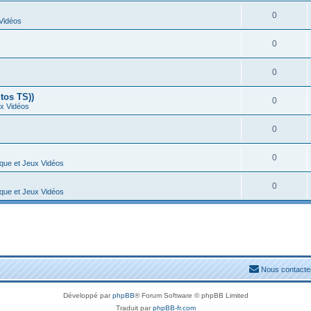
0
 Vidéos
0
0
tos TS))
0
ux Vidéos
0
0
ique et Jeux Vidéos
0
ique et Jeux Vidéos
Nous contacte
Développé par
phpBB
® Forum Software © phpBB Limited
Traduit par
phpBB-fr.com