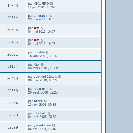
par
KIKUJIRO
19313
11 juin 2011, 15:32
par
Onerasan
28564
23 mai 2011, 16:53
par
Ant
50595
04 mai 2011, 19:07
par
Ant
56435
04 mai 2011, 19:07
par
Loudde
20021
18 janv. 2011, 08:15
par
Xtor
31184
06 mars 2010, 13:08
par
valentin672sang
30469
08 févr. 2010, 18:19
par
head-trick
28550
20 sept. 2009, 02:25
par
Althea
33364
11 nov. 2008, 00:36
par
eikichi29
27973
04 nov. 2008, 20:51
par
yaourt cruel
32599
05 oct. 2008, 14:36