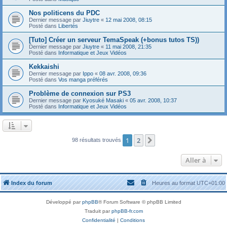
Nos politicens du PDC
Dernier message par
Jiuytre
«
12 mai 2008, 08:15
Posté dans
Libertés
[Tuto] Créer un serveur TemaSpeak (+bonus tutos TS))
Dernier message par
Jiuytre
«
11 mai 2008, 21:35
Posté dans
Informatique et Jeux Vidéos
Kekkaishi
Dernier message par
Ippo
«
08 avr. 2008, 09:36
Posté dans
Vos manga préférés
Problème de connexion sur PS3
Dernier message par
Kyosuké Masaki
«
05 avr. 2008, 10:37
Posté dans
Informatique et Jeux Vidéos
1
2
Suivante
98 résultats trouvés
Aller à
Index du forum
Heures au format
UTC+01:00
Développé par
phpBB
® Forum Software © phpBB Limited
Traduit par
phpBB-fr.com
Confidentialité
|
Conditions