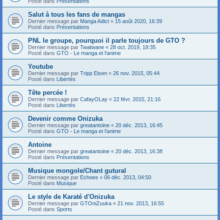
Posté dans
Présentations
Salut à tous les fans de mangas
Dernier message par
Manga Adict
«
15 août 2020, 16:39
Posté dans
Présentations
PNL le groupe, pourquoi il parle toujours de GTO ?
Dernier message par
Twatwane
«
28 oct. 2019, 18:35
Posté dans
GTO - Le manga et l'anime
Youtube
Dernier message par
Tripp Eisen
«
26 nov. 2015, 05:44
Posté dans
Libertés
Tête percée !
Dernier message par
CafayOLay
«
22 févr. 2015, 21:16
Posté dans
Libertés
Devenir comme Onizuka
Dernier message par
greatantoine
«
20 déc. 2013, 16:45
Posté dans
GTO - Le manga et l'anime
Antoine
Dernier message par
greatantoine
«
20 déc. 2013, 16:38
Posté dans
Présentations
Musique mongole/Chant gutural
Dernier message par
Echoes
«
06 déc. 2013, 04:50
Posté dans
Musique
Le style de Karaté d'Onizuka
Dernier message par
GTOniZuuka
«
21 nov. 2013, 16:55
Posté dans
Sports