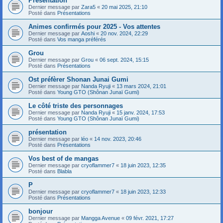
Présentation
Dernier message par
Zara5
«
20 mai 2025, 21:10
Posté dans
Présentations
Animes confirmés pour 2025 - Vos attentes
Dernier message par
Aoshi
«
20 nov. 2024, 22:29
Posté dans
Vos manga préférés
Grou
Dernier message par
Grou
«
06 sept. 2024, 15:15
Posté dans
Présentations
Ost préfèrer Shonan Junai Gumi
Dernier message par
Nanda Ryuji
«
13 mars 2024, 21:01
Posté dans
Young GTO (Shônan Junaï Gumi)
Le côté triste des personnages
Dernier message par
Nanda Ryuji
«
15 janv. 2024, 17:53
Posté dans
Young GTO (Shônan Junaï Gumi)
présentation
Dernier message par
léo
«
14 nov. 2023, 20:46
Posté dans
Présentations
Vos best of de mangas
Dernier message par
cryoflammer7
«
18 juin 2023, 12:35
Posté dans
Blabla
P
Dernier message par
cryoflammer7
«
18 juin 2023, 12:33
Posté dans
Présentations
bonjour
Dernier message par
Mangga Avenue
«
09 févr. 2021, 17:27