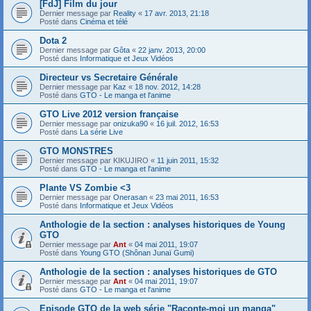
[FdJ] Film du jour
Dernier message par
Reality
«
17 avr. 2013, 21:18
Posté dans
Cinéma et télé
Dota 2
Dernier message par
Gôta
«
22 janv. 2013, 20:00
Posté dans
Informatique et Jeux Vidéos
Directeur vs Secretaire Générale
Dernier message par
Kaz
«
18 nov. 2012, 14:28
Posté dans
GTO - Le manga et l'anime
GTO Live 2012 version française
Dernier message par
onizuka90
«
16 juil. 2012, 16:53
Posté dans
La série Live
GTO MONSTRES
Dernier message par
KIKUJIRO
«
11 juin 2011, 15:32
Posté dans
GTO - Le manga et l'anime
Plante VS Zombie <3
Dernier message par
Onerasan
«
23 mai 2011, 16:53
Posté dans
Informatique et Jeux Vidéos
Anthologie de la section : analyses historiques de Young
GTO
Dernier message par
Ant
«
04 mai 2011, 19:07
Posté dans
Young GTO (Shônan Junaï Gumi)
Anthologie de la section : analyses historiques de GTO
Dernier message par
Ant
«
04 mai 2011, 19:07
Posté dans
GTO - Le manga et l'anime
Episode GTO de la web série "Raconte-moi un manga"