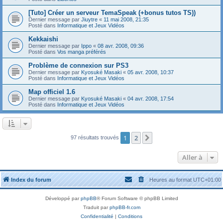
[Tuto] Créer un serveur TemaSpeak (+bonus tutos TS))
Dernier message par
Jiuytre
«
11 mai 2008, 21:35
Posté dans
Informatique et Jeux Vidéos
Kekkaishi
Dernier message par
Ippo
«
08 avr. 2008, 09:36
Posté dans
Vos manga préférés
Problème de connexion sur PS3
Dernier message par
Kyosuké Masaki
«
05 avr. 2008, 10:37
Posté dans
Informatique et Jeux Vidéos
Map officiel 1.6
Dernier message par
Kyosuké Masaki
«
04 avr. 2008, 17:54
Posté dans
Informatique et Jeux Vidéos
1
2
Suivante
97 résultats trouvés
Aller à
Index du forum
Heures au format
UTC+01:00
Développé par
phpBB
® Forum Software © phpBB Limited
Traduit par
phpBB-fr.com
Confidentialité
|
Conditions