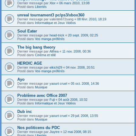
Dernier message par
Xtor
«
06 mars 2010, 13:08
Posté dans
Libertés
unreal tournament3 pc/ps3/xbox360
Dernier message par
valentin672sang
«
08 févr. 2010, 18:19
Posté dans
Informatique et Jeux Vidéos
Soul Eater
Dernier message par
head-trick
«
20 sept. 2009, 02:25
Posté dans
Vos manga préférés
The big bang theory
Dernier message par
Althea
«
11 nov. 2008, 00:36
Posté dans
Cinéma et télé
HEROIC AGE
Dernier message par
eikichi29
«
04 nov. 2008, 20:51
Posté dans
Vos manga préférés
Ayo
Dernier message par
yaourt cruel
«
05 oct. 2008, 14:36
Posté dans
Musique
Problème avec Office 2007
Dernier message par
Fuji
«
04 août 2008, 10:32
Posté dans
Informatique et Jeux Vidéos
Dub inc
Dernier message par
yaourt cruel
«
29 juil. 2008, 13:55
Posté dans
Musique
Nos politicens du PDC
Dernier message par
Jiuytre
«
12 mai 2008, 08:15
Posté dans
Libertés