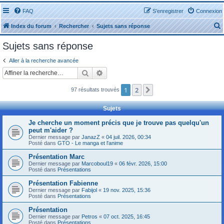
FAQ
S’enregistrer
Connexion
Index du forum
Rechercher
Sujets sans réponse
Sujets sans réponse
Aller à la recherche avancée
Rechercher
Recherche avancée
r
1
2
Suivante
97 résultats trouvés
Sujets
Je cherche un moment précis que je trouve pas quelqu'un
peut m'aider ?
r
Dernier message par
JanazZ
«
04 juil. 2026, 00:34
Posté dans
GTO - Le manga et l'anime
Présentation Marc
Dernier message par
Marcoboul19
«
06 févr. 2026, 15:00
Posté dans
Présentations
Présentation Fabienne
Dernier message par
Fabijol
«
19 nov. 2025, 15:36
Posté dans
Présentations
Présentation
Dernier message par
Petros
«
07 oct. 2025, 16:45
Posté dans
Présentations