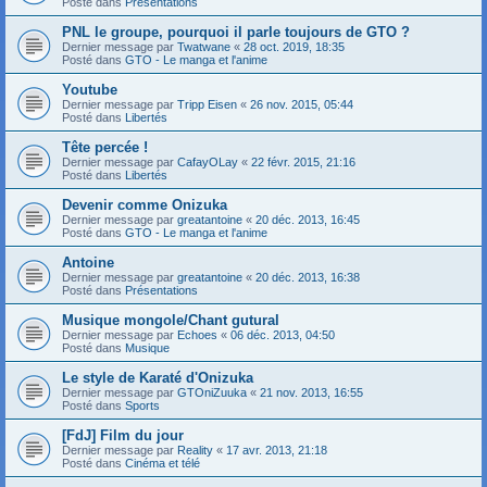
Posté dans
Présentations
PNL le groupe, pourquoi il parle toujours de GTO ?
Dernier message par
Twatwane
«
28 oct. 2019, 18:35
Posté dans
GTO - Le manga et l'anime
Youtube
Dernier message par
Tripp Eisen
«
26 nov. 2015, 05:44
Posté dans
Libertés
Tête percée !
Dernier message par
CafayOLay
«
22 févr. 2015, 21:16
Posté dans
Libertés
Devenir comme Onizuka
Dernier message par
greatantoine
«
20 déc. 2013, 16:45
Posté dans
GTO - Le manga et l'anime
Antoine
Dernier message par
greatantoine
«
20 déc. 2013, 16:38
Posté dans
Présentations
Musique mongole/Chant gutural
Dernier message par
Echoes
«
06 déc. 2013, 04:50
Posté dans
Musique
Le style de Karaté d'Onizuka
Dernier message par
GTOniZuuka
«
21 nov. 2013, 16:55
Posté dans
Sports
[FdJ] Film du jour
Dernier message par
Reality
«
17 avr. 2013, 21:18
Posté dans
Cinéma et télé