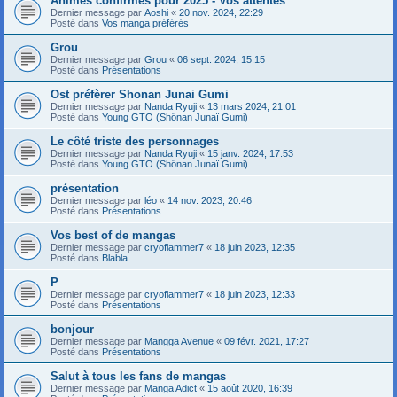
Animes confirmés pour 2025 - Vos attentes
Dernier message par
Aoshi
«
20 nov. 2024, 22:29
Posté dans
Vos manga préférés
Grou
Dernier message par
Grou
«
06 sept. 2024, 15:15
Posté dans
Présentations
Ost préfèrer Shonan Junai Gumi
Dernier message par
Nanda Ryuji
«
13 mars 2024, 21:01
Posté dans
Young GTO (Shônan Junaï Gumi)
Le côté triste des personnages
Dernier message par
Nanda Ryuji
«
15 janv. 2024, 17:53
Posté dans
Young GTO (Shônan Junaï Gumi)
présentation
Dernier message par
léo
«
14 nov. 2023, 20:46
Posté dans
Présentations
Vos best of de mangas
Dernier message par
cryoflammer7
«
18 juin 2023, 12:35
Posté dans
Blabla
P
Dernier message par
cryoflammer7
«
18 juin 2023, 12:33
Posté dans
Présentations
bonjour
Dernier message par
Mangga Avenue
«
09 févr. 2021, 17:27
Posté dans
Présentations
Salut à tous les fans de mangas
Dernier message par
Manga Adict
«
15 août 2020, 16:39