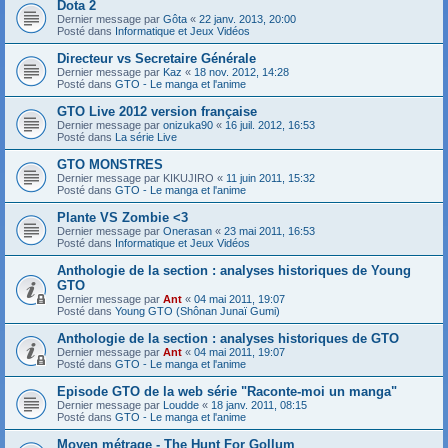
Dota 2
Dernier message par
Gôta
«
22 janv. 2013, 20:00
Posté dans
Informatique et Jeux Vidéos
Directeur vs Secretaire Générale
Dernier message par
Kaz
«
18 nov. 2012, 14:28
Posté dans
GTO - Le manga et l'anime
GTO Live 2012 version française
Dernier message par
onizuka90
«
16 juil. 2012, 16:53
Posté dans
La série Live
GTO MONSTRES
Dernier message par
KIKUJIRO
«
11 juin 2011, 15:32
Posté dans
GTO - Le manga et l'anime
Plante VS Zombie <3
Dernier message par
Onerasan
«
23 mai 2011, 16:53
Posté dans
Informatique et Jeux Vidéos
Anthologie de la section : analyses historiques de Young
GTO
Dernier message par
Ant
«
04 mai 2011, 19:07
Posté dans
Young GTO (Shônan Junaï Gumi)
Anthologie de la section : analyses historiques de GTO
Dernier message par
Ant
«
04 mai 2011, 19:07
Posté dans
GTO - Le manga et l'anime
Episode GTO de la web série "Raconte-moi un manga"
Dernier message par
Loudde
«
18 janv. 2011, 08:15
Posté dans
GTO - Le manga et l'anime
Moyen métrage - The Hunt For Gollum