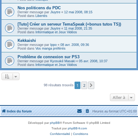
Nos politicens du PDC
Dernier message par
Jiuytre
«
12 mai 2008, 08:15
Posté dans
Libertés
[Tuto] Créer un serveur TemaSpeak (+bonus tutos TS))
Dernier message par
Jiuytre
«
11 mai 2008, 21:35
Posté dans
Informatique et Jeux Vidéos
Kekkaishi
Dernier message par
Ippo
«
08 avr. 2008, 09:36
Posté dans
Vos manga préférés
Problème de connexion sur PS3
Dernier message par
Kyosuké Masaki
«
05 avr. 2008, 10:37
Posté dans
Informatique et Jeux Vidéos
1
2
Suivante
98 résultats trouvés
Aller à
Index du forum
Heures au format
UTC+01:00
Développé par
phpBB
® Forum Software © phpBB Limited
Traduit par
phpBB-fr.com
Confidentialité
|
Conditions