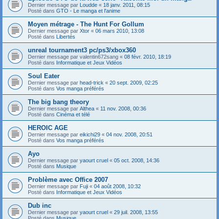
Dernier message par
Loudde
«
18 janv. 2011, 08:15
Posté dans
GTO - Le manga et l'anime
Moyen métrage - The Hunt For Gollum
Dernier message par
Xtor
«
06 mars 2010, 13:08
Posté dans
Libertés
unreal tournament3 pc/ps3/xbox360
Dernier message par
valentin672sang
«
08 févr. 2010, 18:19
Posté dans
Informatique et Jeux Vidéos
Soul Eater
Dernier message par
head-trick
«
20 sept. 2009, 02:25
Posté dans
Vos manga préférés
The big bang theory
Dernier message par
Althea
«
11 nov. 2008, 00:36
Posté dans
Cinéma et télé
HEROIC AGE
Dernier message par
eikichi29
«
04 nov. 2008, 20:51
Posté dans
Vos manga préférés
Ayo
Dernier message par
yaourt cruel
«
05 oct. 2008, 14:36
Posté dans
Musique
Problème avec Office 2007
Dernier message par
Fuji
«
04 août 2008, 10:32
Posté dans
Informatique et Jeux Vidéos
Dub inc
Dernier message par
yaourt cruel
«
29 juil. 2008, 13:55
Posté dans
Musique