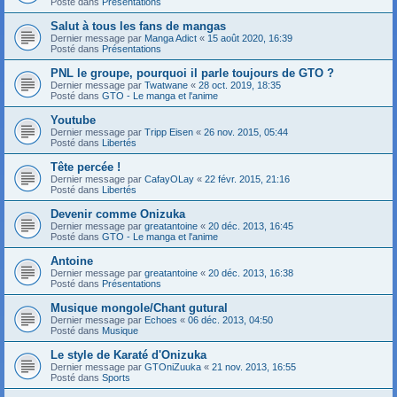
Posté dans
Présentations
Salut à tous les fans de mangas
Dernier message par
Manga Adict
«
15 août 2020, 16:39
Posté dans
Présentations
PNL le groupe, pourquoi il parle toujours de GTO ?
Dernier message par
Twatwane
«
28 oct. 2019, 18:35
Posté dans
GTO - Le manga et l'anime
Youtube
Dernier message par
Tripp Eisen
«
26 nov. 2015, 05:44
Posté dans
Libertés
Tête percée !
Dernier message par
CafayOLay
«
22 févr. 2015, 21:16
Posté dans
Libertés
Devenir comme Onizuka
Dernier message par
greatantoine
«
20 déc. 2013, 16:45
Posté dans
GTO - Le manga et l'anime
Antoine
Dernier message par
greatantoine
«
20 déc. 2013, 16:38
Posté dans
Présentations
Musique mongole/Chant gutural
Dernier message par
Echoes
«
06 déc. 2013, 04:50
Posté dans
Musique
Le style de Karaté d'Onizuka
Dernier message par
GTOniZuuka
«
21 nov. 2013, 16:55
Posté dans
Sports