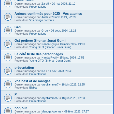
Présentation
Dernier message par
Zara5
«
20 mai 2025, 21:10
Posté dans
Présentations
Animes confirmés pour 2025 - Vos attentes
Dernier message par
Aoshi
«
20 nov. 2024, 22:29
Posté dans
Vos manga préférés
Grou
Dernier message par
Grou
«
06 sept. 2024, 15:15
Posté dans
Présentations
Ost préfèrer Shonan Junai Gumi
Dernier message par
Nanda Ryuji
«
13 mars 2024, 21:01
Posté dans
Young GTO (Shônan Junaï Gumi)
Le côté triste des personnages
Dernier message par
Nanda Ryuji
«
15 janv. 2024, 17:53
Posté dans
Young GTO (Shônan Junaï Gumi)
présentation
Dernier message par
léo
«
14 nov. 2023, 20:46
Posté dans
Présentations
Vos best of de mangas
Dernier message par
cryoflammer7
«
18 juin 2023, 12:35
Posté dans
Blabla
P
Dernier message par
cryoflammer7
«
18 juin 2023, 12:33
Posté dans
Présentations
bonjour
Dernier message par
Mangga Avenue
«
09 févr. 2021, 17:27