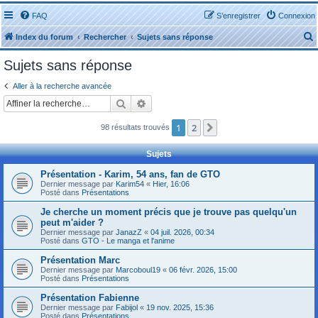
FAQ
S’enregistrer
Connexion
Index du forum
Rechercher
Sujets sans réponse
Sujets sans réponse
Aller à la recherche avancée
Rechercher
Recherche avancée
r
1
2
Suivante
98 résultats trouvés
Sujets
Présentation - Karim, 54 ans, fan de GTO
Dernier message par
Karim54
«
Hier, 16:06
r
Posté dans
Présentations
Je cherche un moment précis que je trouve pas quelqu'un
peut m'aider ?
Dernier message par
JanazZ
«
04 juil. 2026, 00:34
Posté dans
GTO - Le manga et l'anime
Présentation Marc
Dernier message par
Marcoboul19
«
06 févr. 2026, 15:00
Posté dans
Présentations
Présentation Fabienne
Dernier message par
Fabijol
«
19 nov. 2025, 15:36
Posté dans
Présentations