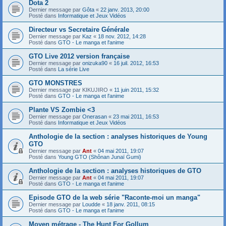
Dota 2
Dernier message par
Gôta
«
22 janv. 2013, 20:00
Posté dans
Informatique et Jeux Vidéos
Directeur vs Secretaire Générale
Dernier message par
Kaz
«
18 nov. 2012, 14:28
Posté dans
GTO - Le manga et l'anime
GTO Live 2012 version française
Dernier message par
onizuka90
«
16 juil. 2012, 16:53
Posté dans
La série Live
GTO MONSTRES
Dernier message par
KIKUJIRO
«
11 juin 2011, 15:32
Posté dans
GTO - Le manga et l'anime
Plante VS Zombie <3
Dernier message par
Onerasan
«
23 mai 2011, 16:53
Posté dans
Informatique et Jeux Vidéos
Anthologie de la section : analyses historiques de Young
GTO
Dernier message par
Ant
«
04 mai 2011, 19:07
Posté dans
Young GTO (Shônan Junaï Gumi)
Anthologie de la section : analyses historiques de GTO
Dernier message par
Ant
«
04 mai 2011, 19:07
Posté dans
GTO - Le manga et l'anime
Episode GTO de la web série "Raconte-moi un manga"
Dernier message par
Loudde
«
18 janv. 2011, 08:15
Posté dans
GTO - Le manga et l'anime
Moyen métrage - The Hunt For Gollum