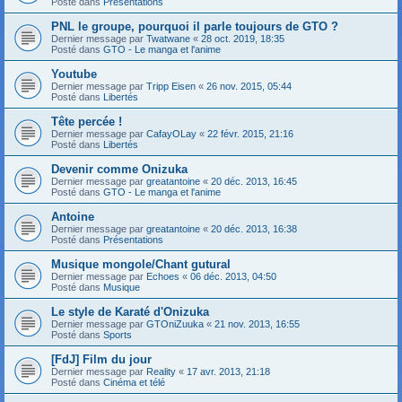
Posté dans
Présentations
PNL le groupe, pourquoi il parle toujours de GTO ?
Dernier message par
Twatwane
«
28 oct. 2019, 18:35
Posté dans
GTO - Le manga et l'anime
Youtube
Dernier message par
Tripp Eisen
«
26 nov. 2015, 05:44
Posté dans
Libertés
Tête percée !
Dernier message par
CafayOLay
«
22 févr. 2015, 21:16
Posté dans
Libertés
Devenir comme Onizuka
Dernier message par
greatantoine
«
20 déc. 2013, 16:45
Posté dans
GTO - Le manga et l'anime
Antoine
Dernier message par
greatantoine
«
20 déc. 2013, 16:38
Posté dans
Présentations
Musique mongole/Chant gutural
Dernier message par
Echoes
«
06 déc. 2013, 04:50
Posté dans
Musique
Le style de Karaté d'Onizuka
Dernier message par
GTOniZuuka
«
21 nov. 2013, 16:55
Posté dans
Sports
[FdJ] Film du jour
Dernier message par
Reality
«
17 avr. 2013, 21:18
Posté dans
Cinéma et télé