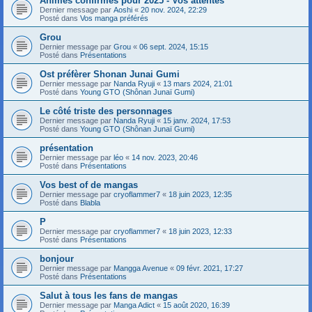
Animes confirmés pour 2025 - Vos attentes
Dernier message par
Aoshi
«
20 nov. 2024, 22:29
Posté dans
Vos manga préférés
Grou
Dernier message par
Grou
«
06 sept. 2024, 15:15
Posté dans
Présentations
Ost préfèrer Shonan Junai Gumi
Dernier message par
Nanda Ryuji
«
13 mars 2024, 21:01
Posté dans
Young GTO (Shônan Junaï Gumi)
Le côté triste des personnages
Dernier message par
Nanda Ryuji
«
15 janv. 2024, 17:53
Posté dans
Young GTO (Shônan Junaï Gumi)
présentation
Dernier message par
léo
«
14 nov. 2023, 20:46
Posté dans
Présentations
Vos best of de mangas
Dernier message par
cryoflammer7
«
18 juin 2023, 12:35
Posté dans
Blabla
P
Dernier message par
cryoflammer7
«
18 juin 2023, 12:33
Posté dans
Présentations
bonjour
Dernier message par
Mangga Avenue
«
09 févr. 2021, 17:27
Posté dans
Présentations
Salut à tous les fans de mangas
Dernier message par
Manga Adict
«
15 août 2020, 16:39