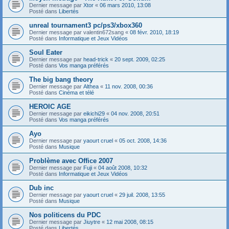
Dernier message par
Xtor
«
06 mars 2010, 13:08
Posté dans
Libertés
unreal tournament3 pc/ps3/xbox360
Dernier message par
valentin672sang
«
08 févr. 2010, 18:19
Posté dans
Informatique et Jeux Vidéos
Soul Eater
Dernier message par
head-trick
«
20 sept. 2009, 02:25
Posté dans
Vos manga préférés
The big bang theory
Dernier message par
Althea
«
11 nov. 2008, 00:36
Posté dans
Cinéma et télé
HEROIC AGE
Dernier message par
eikichi29
«
04 nov. 2008, 20:51
Posté dans
Vos manga préférés
Ayo
Dernier message par
yaourt cruel
«
05 oct. 2008, 14:36
Posté dans
Musique
Problème avec Office 2007
Dernier message par
Fuji
«
04 août 2008, 10:32
Posté dans
Informatique et Jeux Vidéos
Dub inc
Dernier message par
yaourt cruel
«
29 juil. 2008, 13:55
Posté dans
Musique
Nos politicens du PDC
Dernier message par
Jiuytre
«
12 mai 2008, 08:15
Posté dans
Libertés