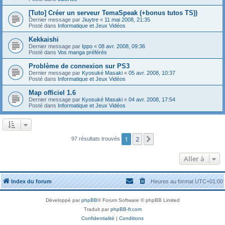
[Tuto] Créer un serveur TemaSpeak (+bonus tutos TS))
Dernier message par
Jiuytre
«
11 mai 2008, 21:35
Posté dans
Informatique et Jeux Vidéos
Kekkaishi
Dernier message par
Ippo
«
08 avr. 2008, 09:36
Posté dans
Vos manga préférés
Problème de connexion sur PS3
Dernier message par
Kyosuké Masaki
«
05 avr. 2008, 10:37
Posté dans
Informatique et Jeux Vidéos
Map officiel 1.6
Dernier message par
Kyosuké Masaki
«
04 avr. 2008, 17:54
Posté dans
Informatique et Jeux Vidéos
1
2
Suivante
97 résultats trouvés
Aller à
Index du forum
Heures au format
UTC+01:00
Développé par
phpBB
® Forum Software © phpBB Limited
Traduit par
phpBB-fr.com
Confidentialité
|
Conditions