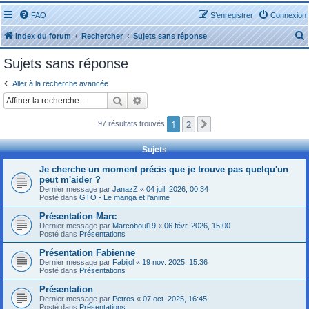
FAQ
S’enregistrer
Connexion
Index du forum
Rechercher
Sujets sans réponse
Sujets sans réponse
Aller à la recherche avancée
Rechercher
Recherche avancée
r
1
2
Suivante
97 résultats trouvés
Sujets
Je cherche un moment précis que je trouve pas quelqu'un
peut m'aider ?
r
Dernier message par
JanazZ
«
04 juil. 2026, 00:34
Posté dans
GTO - Le manga et l'anime
Présentation Marc
Dernier message par
Marcoboul19
«
06 févr. 2026, 15:00
Posté dans
Présentations
Présentation Fabienne
Dernier message par
Fabijol
«
19 nov. 2025, 15:36
Posté dans
Présentations
Présentation
Dernier message par
Petros
«
07 oct. 2025, 16:45
Posté dans
Présentations