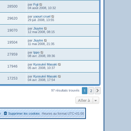
par
Fuji
28500
04 août 2008, 10:32
par
yaourt cruel
29620
29 juil. 2008, 13:55
par
Jiuytre
19070
12 mai 2008, 08:15
par
Jiuytre
19504
11 mai 2008, 21:35
par
Ippo
27959
08 avr. 2008, 09:36
par
Kyosuké Masaki
17946
05 avr. 2008, 10:37
par
Kyosuké Masaki
17253
04 avr. 2008, 17:54
1
2
Suivante
97 résultats trouvés
Aller à
r
Supprimer les cookies
Heures au format
UTC+01:00