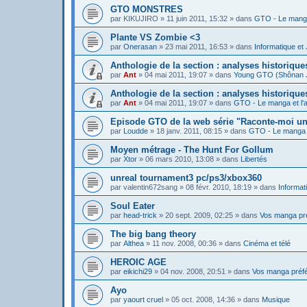
GTO MONSTRES
par
KIKUJIRO
»
11 juin 2011, 15:32
» dans
GTO - Le manga
Plante VS Zombie <3
par
Onerasan
»
23 mai 2011, 16:53
» dans
Informatique et
Anthologie de la section : analyses historiq
par
Ant
»
04 mai 2011, 19:07
» dans
Young GTO (Shônan 
Anthologie de la section : analyses historiqu
par
Ant
»
04 mai 2011, 19:07
» dans
GTO - Le manga et l'
Episode GTO de la web série "Raconte-moi u
par
Loudde
»
18 janv. 2011, 08:15
» dans
GTO - Le manga e
Moyen métrage - The Hunt For Gollum
par
Xtor
»
06 mars 2010, 13:08
» dans
Libertés
unreal tournament3 pc/ps3/xbox360
par
valentin672sang
»
08 févr. 2010, 18:19
» dans
Informat
Soul Eater
par
head-trick
»
20 sept. 2009, 02:25
» dans
Vos manga pr
The big bang theory
par
Althea
»
11 nov. 2008, 00:36
» dans
Cinéma et télé
HEROIC AGE
par
eikichi29
»
04 nov. 2008, 20:51
» dans
Vos manga préf
Ayo
par
yaourt cruel
»
05 oct. 2008, 14:36
» dans
Musique