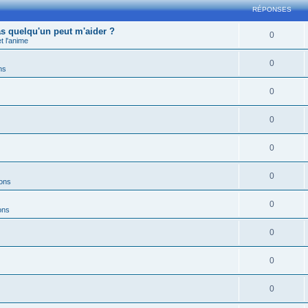
RÉPONSES
s quelqu'un peut m'aider ?
0
 l'anime
0
ns
0
0
0
0
ions
0
ons
0
0
0