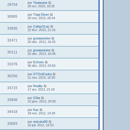
par
Twatwane
29754
28 oct. 2019, 18:35
par
Tripp Eisen
30065
26 nov. 2015, 05:44
par
CafayOLay
33935
22 févr. 2015, 21:16
par
greatantoine
32471
20 déc. 2013, 16:45
par
greatantoine
35111
20 déc. 2013, 16:38
par
Echoes
31076
06 déc. 2013, 04:50
par
GTOniZuuka
30250
21 nov. 2013, 16:55
par
Reality
33715
17 avr. 2013, 21:18
par
Gôta
33936
22 janv. 2013, 20:00
par
Kaz
34418
18 nov. 2012, 14:28
par
onizuka90
33003
16 juil. 2012, 16:53