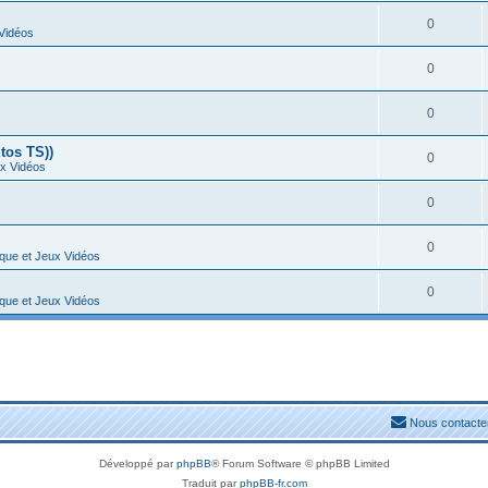
0
 Vidéos
0
0
tos TS))
0
ux Vidéos
0
0
ique et Jeux Vidéos
0
ique et Jeux Vidéos
Nous contacte
Développé par
phpBB
® Forum Software © phpBB Limited
Traduit par
phpBB-fr.com