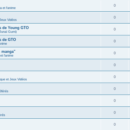
0
 et l'anime
0
 Jeux Vidéos
ues de Young GTO
0
Junaï Gumi)
es de GTO
0
anime
n manga"
0
t l'anime
0
0
ique et Jeux Vidéos
0
éférés
0
0
érés
0