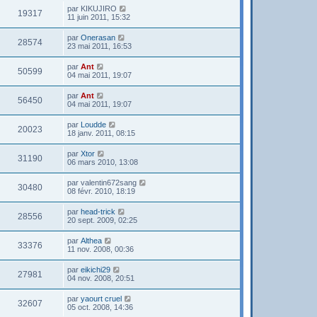
par
KIKUJIRO
19317
11 juin 2011, 15:32
par
Onerasan
28574
23 mai 2011, 16:53
par
Ant
50599
04 mai 2011, 19:07
par
Ant
56450
04 mai 2011, 19:07
par
Loudde
20023
18 janv. 2011, 08:15
par
Xtor
31190
06 mars 2010, 13:08
par
valentin672sang
30480
08 févr. 2010, 18:19
par
head-trick
28556
20 sept. 2009, 02:25
par
Althea
33376
11 nov. 2008, 00:36
par
eikichi29
27981
04 nov. 2008, 20:51
par
yaourt cruel
32607
05 oct. 2008, 14:36