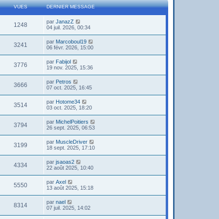
VUES
DERNIER MESSAGE
par
JanazZ
1248
04 juil. 2026, 00:34
par
Marcoboul19
3241
06 févr. 2026, 15:00
par
Fabijol
3776
19 nov. 2025, 15:36
par
Petros
3666
07 oct. 2025, 16:45
par
Hotome34
3514
03 oct. 2025, 18:20
par
MichelPoitiers
3794
26 sept. 2025, 06:53
par
MuscleDriver
3199
18 sept. 2025, 17:10
par
jsaoas2
4334
22 août 2025, 10:40
par
Axel
5550
13 août 2025, 15:18
par
nael
8314
07 juil. 2025, 14:02