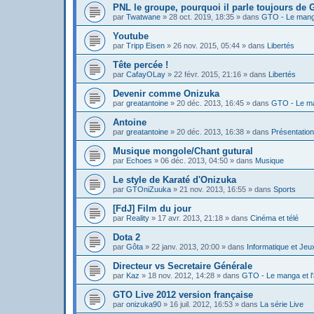
PNL le groupe, pourquoi il parle toujours de
par
Twatwane
»
28 oct. 2019, 18:35
» dans
GTO - Le manga
Youtube
par
Tripp Eisen
»
26 nov. 2015, 05:44
» dans
Libertés
Tête percée !
par
CafayOLay
»
22 févr. 2015, 21:16
» dans
Libertés
Devenir comme Onizuka
par
greatantoine
»
20 déc. 2013, 16:45
» dans
GTO - Le ma
Antoine
par
greatantoine
»
20 déc. 2013, 16:38
» dans
Présentatio
Musique mongole/Chant gutural
par
Echoes
»
06 déc. 2013, 04:50
» dans
Musique
Le style de Karaté d'Onizuka
par
GTOniZuuka
»
21 nov. 2013, 16:55
» dans
Sports
[FdJ] Film du jour
par
Reality
»
17 avr. 2013, 21:18
» dans
Cinéma et télé
Dota 2
par
Gôta
»
22 janv. 2013, 20:00
» dans
Informatique et Jeu
Directeur vs Secretaire Générale
par
Kaz
»
18 nov. 2012, 14:28
» dans
GTO - Le manga et l
GTO Live 2012 version française
par
onizuka90
»
16 juil. 2012, 16:53
» dans
La série Live