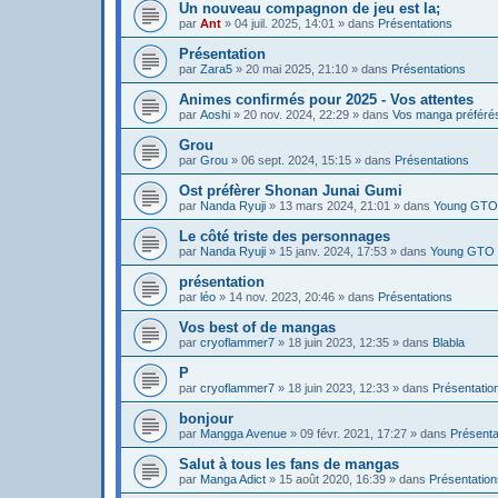
Un nouveau compagnon de jeu est la;
par
Ant
»
04 juil. 2025, 14:01
» dans
Présentations
Présentation
par
Zara5
»
20 mai 2025, 21:10
» dans
Présentations
Animes confirmés pour 2025 - Vos attentes
par
Aoshi
»
20 nov. 2024, 22:29
» dans
Vos manga préféré
Grou
par
Grou
»
06 sept. 2024, 15:15
» dans
Présentations
Ost préfèrer Shonan Junai Gumi
par
Nanda Ryuji
»
13 mars 2024, 21:01
» dans
Young GTO 
Le côté triste des personnages
par
Nanda Ryuji
»
15 janv. 2024, 17:53
» dans
Young GTO 
présentation
par
léo
»
14 nov. 2023, 20:46
» dans
Présentations
Vos best of de mangas
par
cryoflammer7
»
18 juin 2023, 12:35
» dans
Blabla
P
par
cryoflammer7
»
18 juin 2023, 12:33
» dans
Présentatio
bonjour
par
Mangga Avenue
»
09 févr. 2021, 17:27
» dans
Présenta
Salut à tous les fans de mangas
par
Manga Adict
»
15 août 2020, 16:39
» dans
Présentation