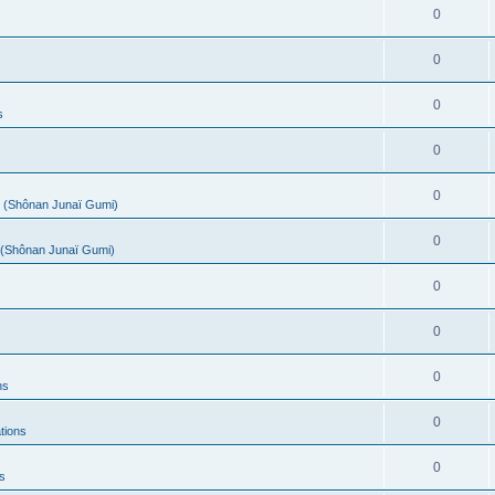
0
0
0
s
0
0
(Shônan Junaï Gumi)
0
(Shônan Junaï Gumi)
0
0
0
ns
0
tions
0
s