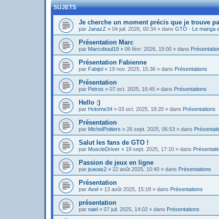
SUJETS
Je cherche un moment précis que je trouve pa
par
JanazZ
»
04 juil. 2026, 00:34
» dans
GTO - Le manga et
Présentation Marc
par
Marcoboul19
»
06 févr. 2026, 15:00
» dans
Présentatio
Présentation Fabienne
par
Fabijol
»
19 nov. 2025, 15:36
» dans
Présentations
Présentation
par
Petros
»
07 oct. 2025, 16:45
» dans
Présentations
Hello :)
par
Hotome34
»
03 oct. 2025, 18:20
» dans
Présentations
Présentation
par
MichelPoitiers
»
26 sept. 2025, 06:53
» dans
Présentat
Salut les fans de GTO !
par
MuscleDriver
»
18 sept. 2025, 17:10
» dans
Présentati
Passion de jeux en ligne
par
jsaoas2
»
22 août 2025, 10:40
» dans
Présentations
Présentation
par
Axel
»
13 août 2025, 15:18
» dans
Présentations
présentation
par
nael
»
07 juil. 2025, 14:02
» dans
Présentations