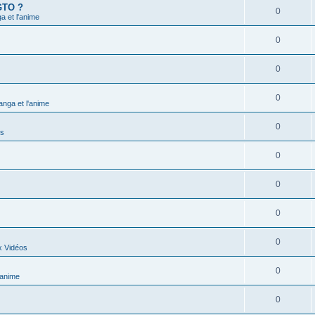
 GTO ?
0
 et l'anime
0
0
0
nga et l'anime
0
ns
0
0
0
0
x Vidéos
0
'anime
0