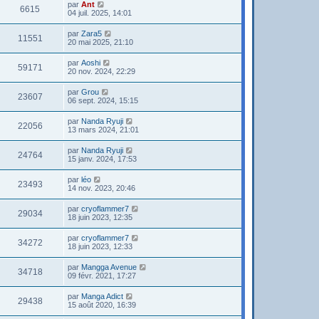
par
Ant
6615
04 juil. 2025, 14:01
par
Zara5
11551
20 mai 2025, 21:10
par
Aoshi
59171
20 nov. 2024, 22:29
par
Grou
23607
06 sept. 2024, 15:15
par
Nanda Ryuji
22056
13 mars 2024, 21:01
par
Nanda Ryuji
24764
15 janv. 2024, 17:53
par
léo
23493
14 nov. 2023, 20:46
par
cryoflammer7
29034
18 juin 2023, 12:35
par
cryoflammer7
34272
18 juin 2023, 12:33
par
Mangga Avenue
34718
09 févr. 2021, 17:27
par
Manga Adict
29438
15 août 2020, 16:39