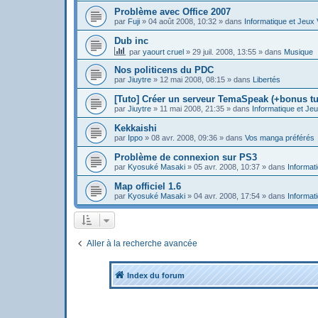
Problème avec Office 2007
par
Fuji
»
04 août 2008, 10:32
» dans
Informatique et Jeux
Dub inc
par
yaourt cruel
»
29 juil. 2008, 13:55
» dans
Musique
Nos politicens du PDC
par
Jiuytre
»
12 mai 2008, 08:15
» dans
Libertés
[Tuto] Créer un serveur TemaSpeak (+bonus tu
par
Jiuytre
»
11 mai 2008, 21:35
» dans
Informatique et Je
Kekkaishi
par
Ippo
»
08 avr. 2008, 09:36
» dans
Vos manga préférés
Problème de connexion sur PS3
par
Kyosuké Masaki
»
05 avr. 2008, 10:37
» dans
Informat
Map officiel 1.6
par
Kyosuké Masaki
»
04 avr. 2008, 17:54
» dans
Informat
Aller à la recherche avancée
Index du forum