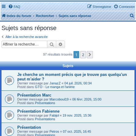
FAQ
S’enregistrer
Connexion
Index du forum
Rechercher
Sujets sans réponse
Sujets sans réponse
Aller à la recherche avancée
Rechercher
Recherche avancée
r
1
2
Suivante
97 résultats trouvés
Sujets
Je cherche un moment précis que je trouve pas quelqu'un
peut m'aider ?
r
Dernier message par
JanazZ
«
04 juil. 2026, 00:34
Posté dans
GTO - Le manga et l'anime
Présentation Marc
Dernier message par
Marcoboul19
«
06 févr. 2026, 15:00
Posté dans
Présentations
Présentation Fabienne
Dernier message par
Fabijol
«
19 nov. 2025, 15:36
Posté dans
Présentations
Présentation
Dernier message par
Petros
«
07 oct. 2025, 16:45
Posté dans
Présentations