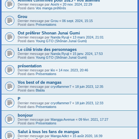
Animes confirmés pour 2025 - Vos attentes
Dernier message par
Aoshi
«
20 nov. 2024, 22:29
Posté dans
Vos manga préférés
Grou
Dernier message par
Grou
«
06 sept. 2024, 15:15
Posté dans
Présentations
Ost préfèrer Shonan Junai Gumi
Dernier message par
Nanda Ryuji
«
13 mars 2024, 21:01
Posté dans
Young GTO (Shônan Junaï Gumi)
Le côté triste des personnages
Dernier message par
Nanda Ryuji
«
15 janv. 2024, 17:53
Posté dans
Young GTO (Shônan Junaï Gumi)
présentation
Dernier message par
léo
«
14 nov. 2023, 20:46
Posté dans
Présentations
Vos best of de mangas
Dernier message par
cryoflammer7
«
18 juin 2023, 12:35
Posté dans
Blabla
P
Dernier message par
cryoflammer7
«
18 juin 2023, 12:33
Posté dans
Présentations
bonjour
Dernier message par
Mangga Avenue
«
09 févr. 2021, 17:27
Posté dans
Présentations
Salut à tous les fans de mangas
Dernier message par
Manga Adict
«
15 août 2020, 16:39