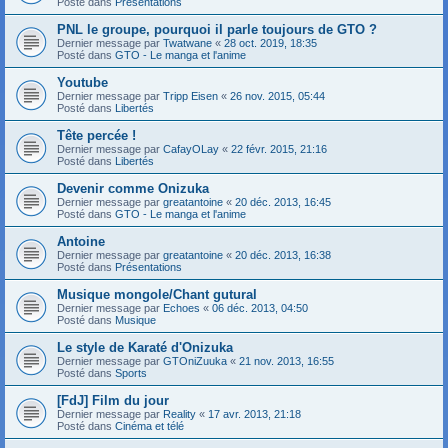
Posté dans
Présentations
PNL le groupe, pourquoi il parle toujours de GTO ?
Dernier message par
Twatwane
«
28 oct. 2019, 18:35
Posté dans
GTO - Le manga et l'anime
Youtube
Dernier message par
Tripp Eisen
«
26 nov. 2015, 05:44
Posté dans
Libertés
Tête percée !
Dernier message par
CafayOLay
«
22 févr. 2015, 21:16
Posté dans
Libertés
Devenir comme Onizuka
Dernier message par
greatantoine
«
20 déc. 2013, 16:45
Posté dans
GTO - Le manga et l'anime
Antoine
Dernier message par
greatantoine
«
20 déc. 2013, 16:38
Posté dans
Présentations
Musique mongole/Chant gutural
Dernier message par
Echoes
«
06 déc. 2013, 04:50
Posté dans
Musique
Le style de Karaté d'Onizuka
Dernier message par
GTOniZuuka
«
21 nov. 2013, 16:55
Posté dans
Sports
[FdJ] Film du jour
Dernier message par
Reality
«
17 avr. 2013, 21:18
Posté dans
Cinéma et télé