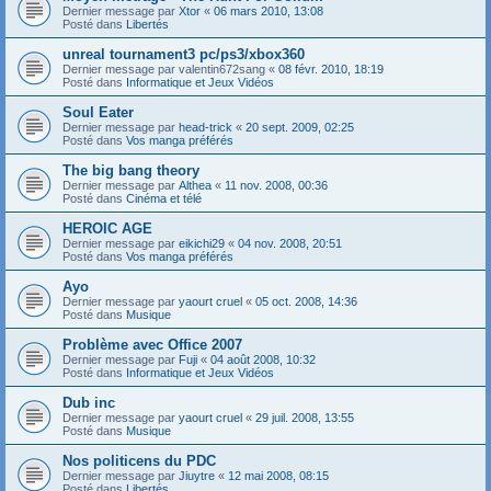
Dernier message par
Xtor
«
06 mars 2010, 13:08
Posté dans
Libertés
unreal tournament3 pc/ps3/xbox360
Dernier message par
valentin672sang
«
08 févr. 2010, 18:19
Posté dans
Informatique et Jeux Vidéos
Soul Eater
Dernier message par
head-trick
«
20 sept. 2009, 02:25
Posté dans
Vos manga préférés
The big bang theory
Dernier message par
Althea
«
11 nov. 2008, 00:36
Posté dans
Cinéma et télé
HEROIC AGE
Dernier message par
eikichi29
«
04 nov. 2008, 20:51
Posté dans
Vos manga préférés
Ayo
Dernier message par
yaourt cruel
«
05 oct. 2008, 14:36
Posté dans
Musique
Problème avec Office 2007
Dernier message par
Fuji
«
04 août 2008, 10:32
Posté dans
Informatique et Jeux Vidéos
Dub inc
Dernier message par
yaourt cruel
«
29 juil. 2008, 13:55
Posté dans
Musique
Nos politicens du PDC
Dernier message par
Jiuytre
«
12 mai 2008, 08:15
Posté dans
Libertés