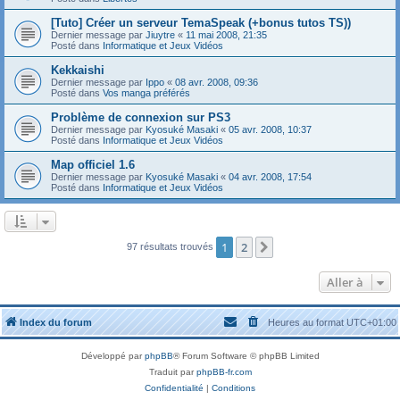
[Tuto] Créer un serveur TemaSpeak (+bonus tutos TS))
Dernier message par
Jiuytre
«
11 mai 2008, 21:35
Posté dans
Informatique et Jeux Vidéos
Kekkaishi
Dernier message par
Ippo
«
08 avr. 2008, 09:36
Posté dans
Vos manga préférés
Problème de connexion sur PS3
Dernier message par
Kyosuké Masaki
«
05 avr. 2008, 10:37
Posté dans
Informatique et Jeux Vidéos
Map officiel 1.6
Dernier message par
Kyosuké Masaki
«
04 avr. 2008, 17:54
Posté dans
Informatique et Jeux Vidéos
1
2
Suivante
97 résultats trouvés
Aller à
Index du forum
Heures au format
UTC+01:00
Développé par
phpBB
® Forum Software © phpBB Limited
Traduit par
phpBB-fr.com
Confidentialité
|
Conditions