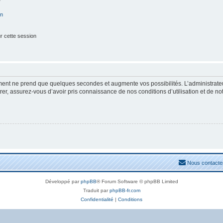
on
r cette session
ement ne prend que quelques secondes et augmente vos possibilités. L’administrat
, assurez-vous d’avoir pris connaissance de nos conditions d’utilisation et de notre
Nous contacte
Développé par
phpBB
® Forum Software © phpBB Limited
Traduit par
phpBB-fr.com
Confidentialité
|
Conditions