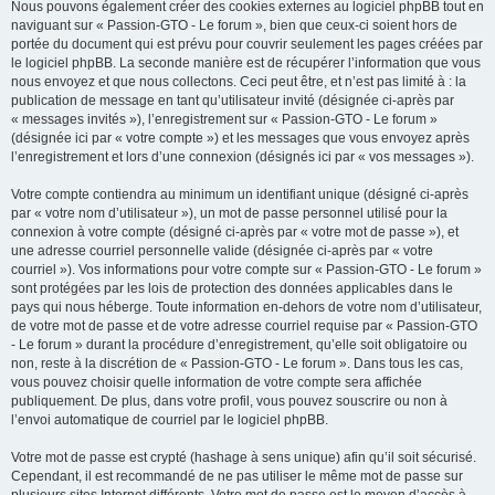
Nous pouvons également créer des cookies externes au logiciel phpBB tout en
naviguant sur « Passion-GTO - Le forum », bien que ceux-ci soient hors de
portée du document qui est prévu pour couvrir seulement les pages créées par
le logiciel phpBB. La seconde manière est de récupérer l’information que vous
nous envoyez et que nous collectons. Ceci peut être, et n’est pas limité à : la
publication de message en tant qu’utilisateur invité (désignée ci-après par
« messages invités »), l’enregistrement sur « Passion-GTO - Le forum »
(désignée ici par « votre compte ») et les messages que vous envoyez après
l’enregistrement et lors d’une connexion (désignés ici par « vos messages »).
Votre compte contiendra au minimum un identifiant unique (désigné ci-après
par « votre nom d’utilisateur »), un mot de passe personnel utilisé pour la
connexion à votre compte (désigné ci-après par « votre mot de passe »), et
une adresse courriel personnelle valide (désignée ci-après par « votre
courriel »). Vos informations pour votre compte sur « Passion-GTO - Le forum »
sont protégées par les lois de protection des données applicables dans le
pays qui nous héberge. Toute information en-dehors de votre nom d’utilisateur,
de votre mot de passe et de votre adresse courriel requise par « Passion-GTO
- Le forum » durant la procédure d’enregistrement, qu’elle soit obligatoire ou
non, reste à la discrétion de « Passion-GTO - Le forum ». Dans tous les cas,
vous pouvez choisir quelle information de votre compte sera affichée
publiquement. De plus, dans votre profil, vous pouvez souscrire ou non à
l’envoi automatique de courriel par le logiciel phpBB.
Votre mot de passe est crypté (hashage à sens unique) afin qu’il soit sécurisé.
Cependant, il est recommandé de ne pas utiliser le même mot de passe sur