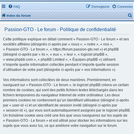
FAQ
S’enregistrer
Connexion
Index du forum
Passion-GTO - Le forum - Politique de confidentialité
Cette politique explique en détail comment « Passion-GTO - Le forum » et ses
sociétés affiliées (désignés ci-après par « nous », « notre », « nos »,
« Passion-GTO - Le forum », « https://forum.passion-gto.net ») et phpBB
r
(désigné ci-après par « ils », « eux », « leur », « logiciel phpBB »,
« www.phpbb.com », « phpBB Limited », « Équipes phpBB ») utilisent
n’importe quelle information collectée pendant n’importe quelle session
d’utilisation de votre part (désignée ci-après par « vos informations »).
Vos informations sont collectées de deux manières. Premièrement, en
r
naviguant sur « Passion-GTO - Le forum », le logiciel phpBB créera un certain
nombre de cookies, qui sont des petits fichiers textes téléchargés dans les
fichiers temporaires du navigateur Internet de votre ordinateur. Les deux
premiers cookies ne contiennent qu’un identifiant utilisateur (désigné ci-après
par « user-id ») et un identifiant de session invité (désigné ci-après par
« session-id »), qui vous sont automatiquement assignés par le logiciel phpBB.
Un troisième cookie sera créé une fois que vous naviguerez sur les sujets de
« Passion-GTO - Le forum » et est utilisé pour stocker les informations sur les
sujets que vous avez lus, ce qui améliore votre navigation sur le forum.