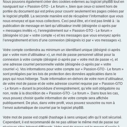
Nous pouvons également créer des cookies externes au logiciel phpBB tout en
naviguant sur « Passion-GTO - Le forum », bien que ceux-ci soient hors de
portée du document qui est prévu pour couvrir seulement les pages créées par
le logiciel phpBB. La seconde manière est de récupérer l’information que vous
nous envoyez et que nous collectons. Ceci peut être, et n’est pas limité à : la
publication de message en tant qu’utilisateur invité (désignée ci-après par
« messages invités »), l’enregistrement sur « Passion-GTO - Le forum »
(désignée ici par « votre compte ») et les messages que vous envoyez après
l’enregistrement et lors d’une connexion (désignés ici par « vos messages »).
Votre compte contiendra au minimum un identifiant unique (désigné ci-après
par « votre nom d’utilisateur »), un mot de passe personnel utilisé pour la
connexion à votre compte (désigné ci-après par « votre mot de passe »), et
une adresse courriel personnelle valide (désignée ci-après par « votre
courriel »). Vos informations pour votre compte sur « Passion-GTO - Le forum »
sont protégées par les lois de protection des données applicables dans le
pays qui nous héberge. Toute information en-dehors de votre nom d’utilisateur,
de votre mot de passe et de votre adresse courriel requise par « Passion-GTO
- Le forum » durant la procédure d’enregistrement, qu’elle soit obligatoire ou
non, reste à la discrétion de « Passion-GTO - Le forum ». Dans tous les cas,
vous pouvez choisir quelle information de votre compte sera affichée
publiquement. De plus, dans votre profil, vous pouvez souscrire ou non à
l’envoi automatique de courriel par le logiciel phpBB.
Votre mot de passe est crypté (hashage à sens unique) afin qu’il soit sécurisé.
Cependant, il est recommandé de ne pas utiliser le même mot de passe sur