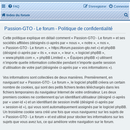
FAQ
S’enregistrer
Connexion
Index du forum
Passion-GTO - Le forum - Politique de confidentialité
Cette politique explique en détail comment « Passion-GTO - Le forum » et ses
sociétés affiliées (désignés ci-après par « nous », « notre », « nos »,
« Passion-GTO - Le forum », « https://forum.passion-gto.net ») et phpBB
r
(désigné ci-après par « ils », « eux », « leur », « logiciel phpBB »,
« www.phpbb.com », « phpBB Limited », « Équipes phpBB ») utilisent
n’importe quelle information collectée pendant n’importe quelle session
d’utilisation de votre part (désignée ci-après par « vos informations »).
Vos informations sont collectées de deux manières. Premièrement, en
r
naviguant sur « Passion-GTO - Le forum », le logiciel phpBB créera un certain
nombre de cookies, qui sont des petits fichiers textes téléchargés dans les
fichiers temporaires du navigateur Internet de votre ordinateur. Les deux
premiers cookies ne contiennent qu’un identifiant utilisateur (désigné ci-après
par « user-id ») et un identifiant de session invité (désigné ci-après par
« session-id »), qui vous sont automatiquement assignés par le logiciel phpBB.
Un troisième cookie sera créé une fois que vous naviguerez sur les sujets de
« Passion-GTO - Le forum » et est utilisé pour stocker les informations sur les
sujets que vous avez lus, ce qui améliore votre navigation sur le forum.