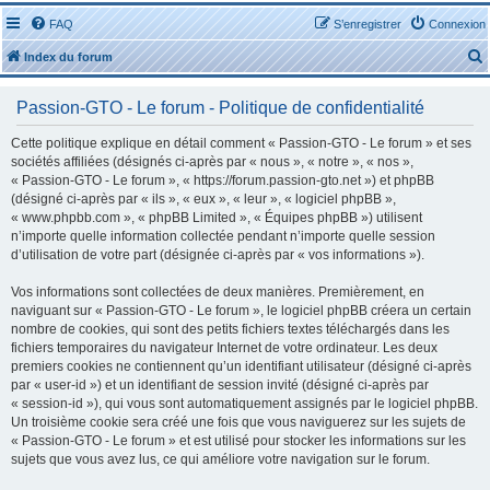
FAQ
S’enregistrer
Connexion
Index du forum
Passion-GTO - Le forum - Politique de confidentialité
Cette politique explique en détail comment « Passion-GTO - Le forum » et ses
sociétés affiliées (désignés ci-après par « nous », « notre », « nos »,
« Passion-GTO - Le forum », « https://forum.passion-gto.net ») et phpBB
r
(désigné ci-après par « ils », « eux », « leur », « logiciel phpBB »,
« www.phpbb.com », « phpBB Limited », « Équipes phpBB ») utilisent
n’importe quelle information collectée pendant n’importe quelle session
d’utilisation de votre part (désignée ci-après par « vos informations »).
Vos informations sont collectées de deux manières. Premièrement, en
r
naviguant sur « Passion-GTO - Le forum », le logiciel phpBB créera un certain
nombre de cookies, qui sont des petits fichiers textes téléchargés dans les
fichiers temporaires du navigateur Internet de votre ordinateur. Les deux
premiers cookies ne contiennent qu’un identifiant utilisateur (désigné ci-après
par « user-id ») et un identifiant de session invité (désigné ci-après par
« session-id »), qui vous sont automatiquement assignés par le logiciel phpBB.
Un troisième cookie sera créé une fois que vous naviguerez sur les sujets de
« Passion-GTO - Le forum » et est utilisé pour stocker les informations sur les
sujets que vous avez lus, ce qui améliore votre navigation sur le forum.