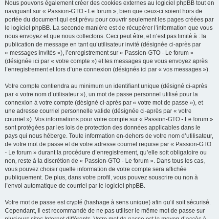
Nous pouvons également créer des cookies externes au logiciel phpBB tout en
naviguant sur « Passion-GTO - Le forum », bien que ceux-ci soient hors de
portée du document qui est prévu pour couvrir seulement les pages créées par
le logiciel phpBB. La seconde manière est de récupérer l’information que vous
nous envoyez et que nous collectons. Ceci peut être, et n’est pas limité à : la
publication de message en tant qu’utilisateur invité (désignée ci-après par
« messages invités »), l’enregistrement sur « Passion-GTO - Le forum »
(désignée ici par « votre compte ») et les messages que vous envoyez après
l’enregistrement et lors d’une connexion (désignés ici par « vos messages »).
Votre compte contiendra au minimum un identifiant unique (désigné ci-après
par « votre nom d’utilisateur »), un mot de passe personnel utilisé pour la
connexion à votre compte (désigné ci-après par « votre mot de passe »), et
une adresse courriel personnelle valide (désignée ci-après par « votre
courriel »). Vos informations pour votre compte sur « Passion-GTO - Le forum »
sont protégées par les lois de protection des données applicables dans le
pays qui nous héberge. Toute information en-dehors de votre nom d’utilisateur,
de votre mot de passe et de votre adresse courriel requise par « Passion-GTO
- Le forum » durant la procédure d’enregistrement, qu’elle soit obligatoire ou
non, reste à la discrétion de « Passion-GTO - Le forum ». Dans tous les cas,
vous pouvez choisir quelle information de votre compte sera affichée
publiquement. De plus, dans votre profil, vous pouvez souscrire ou non à
l’envoi automatique de courriel par le logiciel phpBB.
Votre mot de passe est crypté (hashage à sens unique) afin qu’il soit sécurisé.
Cependant, il est recommandé de ne pas utiliser le même mot de passe sur