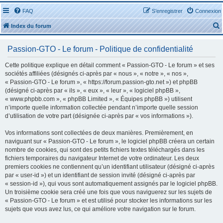
FAQ
S’enregistrer
Connexion
Index du forum
Passion-GTO - Le forum - Politique de confidentialité
Cette politique explique en détail comment « Passion-GTO - Le forum » et ses
sociétés affiliées (désignés ci-après par « nous », « notre », « nos »,
« Passion-GTO - Le forum », « https://forum.passion-gto.net ») et phpBB
r
(désigné ci-après par « ils », « eux », « leur », « logiciel phpBB »,
« www.phpbb.com », « phpBB Limited », « Équipes phpBB ») utilisent
n’importe quelle information collectée pendant n’importe quelle session
d’utilisation de votre part (désignée ci-après par « vos informations »).
Vos informations sont collectées de deux manières. Premièrement, en
r
naviguant sur « Passion-GTO - Le forum », le logiciel phpBB créera un certain
nombre de cookies, qui sont des petits fichiers textes téléchargés dans les
fichiers temporaires du navigateur Internet de votre ordinateur. Les deux
premiers cookies ne contiennent qu’un identifiant utilisateur (désigné ci-après
par « user-id ») et un identifiant de session invité (désigné ci-après par
« session-id »), qui vous sont automatiquement assignés par le logiciel phpBB.
Un troisième cookie sera créé une fois que vous naviguerez sur les sujets de
« Passion-GTO - Le forum » et est utilisé pour stocker les informations sur les
sujets que vous avez lus, ce qui améliore votre navigation sur le forum.