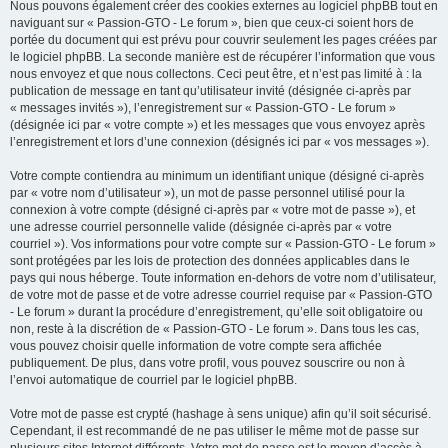
Nous pouvons également créer des cookies externes au logiciel phpBB tout en
naviguant sur « Passion-GTO - Le forum », bien que ceux-ci soient hors de
portée du document qui est prévu pour couvrir seulement les pages créées par
le logiciel phpBB. La seconde manière est de récupérer l’information que vous
nous envoyez et que nous collectons. Ceci peut être, et n’est pas limité à : la
publication de message en tant qu’utilisateur invité (désignée ci-après par
« messages invités »), l’enregistrement sur « Passion-GTO - Le forum »
(désignée ici par « votre compte ») et les messages que vous envoyez après
l’enregistrement et lors d’une connexion (désignés ici par « vos messages »).
Votre compte contiendra au minimum un identifiant unique (désigné ci-après
par « votre nom d’utilisateur »), un mot de passe personnel utilisé pour la
connexion à votre compte (désigné ci-après par « votre mot de passe »), et
une adresse courriel personnelle valide (désignée ci-après par « votre
courriel »). Vos informations pour votre compte sur « Passion-GTO - Le forum »
sont protégées par les lois de protection des données applicables dans le
pays qui nous héberge. Toute information en-dehors de votre nom d’utilisateur,
de votre mot de passe et de votre adresse courriel requise par « Passion-GTO
- Le forum » durant la procédure d’enregistrement, qu’elle soit obligatoire ou
non, reste à la discrétion de « Passion-GTO - Le forum ». Dans tous les cas,
vous pouvez choisir quelle information de votre compte sera affichée
publiquement. De plus, dans votre profil, vous pouvez souscrire ou non à
l’envoi automatique de courriel par le logiciel phpBB.
Votre mot de passe est crypté (hashage à sens unique) afin qu’il soit sécurisé.
Cependant, il est recommandé de ne pas utiliser le même mot de passe sur