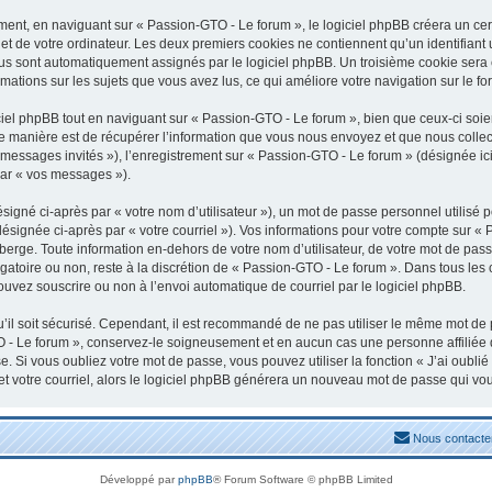
nt, en naviguant sur « Passion-GTO - Le forum », le logiciel phpBB créera un certa
t de votre ordinateur. Les deux premiers cookies ne contiennent qu’un identifiant uti
vous sont automatiquement assignés par le logiciel phpBB. Un troisième cookie sera
rmations sur les sujets que vous avez lus, ce qui améliore votre navigation sur le fo
el phpBB tout en naviguant sur « Passion-GTO - Le forum », bien que ceux-ci soien
manière est de récupérer l’information que vous nous envoyez et que nous collectons
« messages invités »), l’enregistrement sur « Passion-GTO - Le forum » (désignée 
par « vos messages »).
igné ci-après par « votre nom d’utilisateur »), un mot de passe personnel utilisé 
désignée ci-après par « votre courriel »). Vos informations pour votre compte sur «
erge. Toute information en-dehors de votre nom d’utilisateur, de votre mot de pass
igatoire ou non, reste à la discrétion de « Passion-GTO - Le forum ». Dans tous les
ouvez souscrire ou non à l’envoi automatique de courriel par le logiciel phpBB.
il soit sécurisé. Cependant, il est recommandé de ne pas utiliser le même mot de pa
 - Le forum », conservez-le soigneusement et en aucun cas une personne affiliée
 Si vous oubliez votre mot de passe, vous pouvez utiliser la fonction « J’ai oubli
et votre courriel, alors le logiciel phpBB générera un nouveau mot de passe qui vo
Nous contacte
Développé par
phpBB
® Forum Software © phpBB Limited