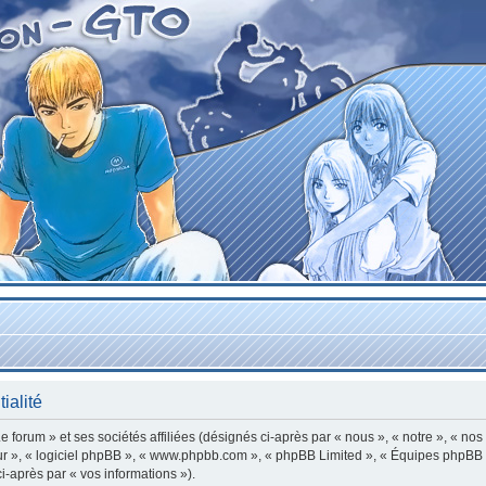
ialité
forum » et ses sociétés affiliées (désignés ci-après par « nous », « notre », « nos
leur », « logiciel phpBB », « www.phpbb.com », « phpBB Limited », « Équipes phpBB »
ci-après par « vos informations »).