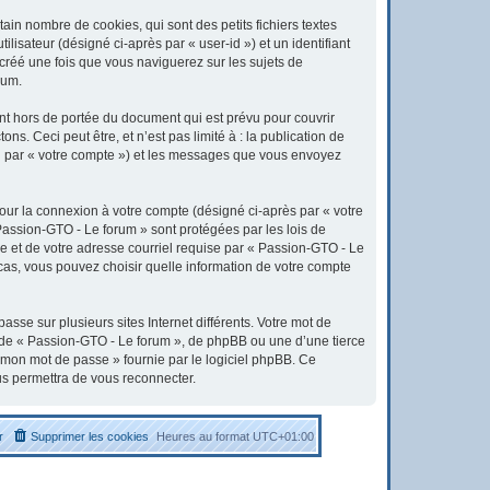
in nombre de cookies, qui sont des petits fichiers textes
lisateur (désigné ci-après par « user-id ») et un identifiant
 créé une fois que vous naviguerez sur les sujets de
rum.
t hors de portée du document qui est prévu pour couvrir
. Ceci peut être, et n’est pas limité à : la publication de
ici par « votre compte ») et les messages que vous envoyez
pour la connexion à votre compte (désigné ci-après par « votre
 Passion-GTO - Le forum » sont protégées par les lois de
e et de votre adresse courriel requise par « Passion-GTO - Le
 cas, vous pouvez choisir quelle information de votre compte
sse sur plusieurs sites Internet différents. Votre mot de
 de « Passion-GTO - Le forum », de phpBB ou une d’une tierce
é mon mot de passe » fournie par le logiciel phpBB. Ce
us permettra de vous reconnecter.
r
Supprimer les cookies
Heures au format
UTC+01:00