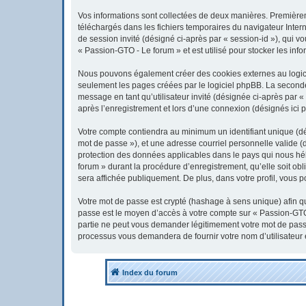
Vos informations sont collectées de deux manières. Premièreme
téléchargés dans les fichiers temporaires du navigateur Interne
de session invité (désigné ci-après par « session-id »), qui 
« Passion-GTO - Le forum » et est utilisé pour stocker les info
Nous pouvons également créer des cookies externes au logici
seulement les pages créées par le logiciel phpBB. La seconde 
message en tant qu’utilisateur invité (désignée ci-après par 
après l’enregistrement et lors d’une connexion (désignés ici 
Votre compte contiendra au minimum un identifiant unique (dés
mot de passe »), et une adresse courriel personnelle valide (
protection des données applicables dans le pays qui nous héb
forum » durant la procédure d’enregistrement, qu’elle soit obl
sera affichée publiquement. De plus, dans votre profil, vous p
Votre mot de passe est crypté (hashage à sens unique) afin qu’
passe est le moyen d’accès à votre compte sur « Passion-GTO
partie ne peut vous demander légitimement votre mot de passe.
processus vous demandera de fournir votre nom d’utilisateur 
Index du forum