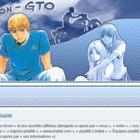
ialité
forum » et ses sociétés affiliées (désignés ci-après par « nous », « notre », « nos
leur », « logiciel phpBB », « www.phpbb.com », « phpBB Limited », « Équipes phpBB »
ci-après par « vos informations »).