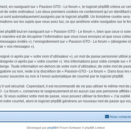
nt, en naviguant sur « Passion-GTO - Le forum », le logiciel phpBB créera un certa
t de votre ordinateur. Les deux premiers cookies ne contiennent qu’un identifiant uti
vous sont automatiquement assignés par le logiciel phpBB. Un troisième cookie sera
rmations sur les sujets que vous avez lus, ce qui améliore votre navigation sur le fo
el phpBB tout en naviguant sur « Passion-GTO - Le forum », bien que ceux-ci soien
manière est de récupérer l’information que vous nous envoyez et que nous collectons
« messages invités »), l’enregistrement sur « Passion-GTO - Le forum » (désignée 
par « vos messages »).
igné ci-après par « votre nom d’utilisateur »), un mot de passe personnel utilisé 
désignée ci-après par « votre courriel »). Vos informations pour votre compte sur «
erge. Toute information en-dehors de votre nom d’utilisateur, de votre mot de pass
igatoire ou non, reste à la discrétion de « Passion-GTO - Le forum ». Dans tous les
ouvez souscrire ou non à l’envoi automatique de courriel par le logiciel phpBB.
il soit sécurisé. Cependant, il est recommandé de ne pas utiliser le même mot de pa
 - Le forum », conservez-le soigneusement et en aucun cas une personne affiliée
 Si vous oubliez votre mot de passe, vous pouvez utiliser la fonction « J’ai oubli
et votre courriel, alors le logiciel phpBB générera un nouveau mot de passe qui vo
Nous contacte
Développé par
phpBB
® Forum Software © phpBB Limited