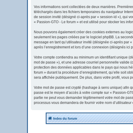
Vos informations sont collectées de deux manières. Premièreme
téléchargés dans les fichiers temporaires du navigateur Interne
de session invité (désigné ci-après par « session-id »), qui 
« Passion-GTO - Le forum » et est utilisé pour stocker les info
Nous pouvons également créer des cookies externes au logici
seulement les pages créées par le logiciel phpBB. La seconde 
message en tant qu’utilisateur invité (désignée ci-après par 
après l’enregistrement et lors d’une connexion (désignés ici 
Votre compte contiendra au minimum un identifiant unique (dés
mot de passe »), et une adresse courriel personnelle valide (
protection des données applicables dans le pays qui nous héb
forum » durant la procédure d’enregistrement, qu’elle soit obl
sera affichée publiquement. De plus, dans votre profil, vous p
Votre mot de passe est crypté (hashage à sens unique) afin qu’
passe est le moyen d’accès à votre compte sur « Passion-GTO
partie ne peut vous demander légitimement votre mot de passe.
processus vous demandera de fournir votre nom d’utilisateur 
Index du forum