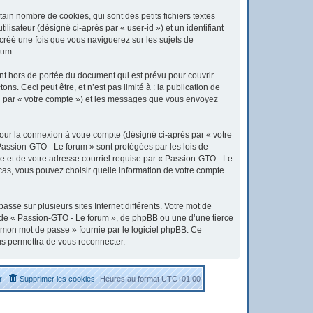
in nombre de cookies, qui sont des petits fichiers textes
lisateur (désigné ci-après par « user-id ») et un identifiant
 créé une fois que vous naviguerez sur les sujets de
rum.
t hors de portée du document qui est prévu pour couvrir
. Ceci peut être, et n’est pas limité à : la publication de
ici par « votre compte ») et les messages que vous envoyez
pour la connexion à votre compte (désigné ci-après par « votre
 Passion-GTO - Le forum » sont protégées par les lois de
e et de votre adresse courriel requise par « Passion-GTO - Le
 cas, vous pouvez choisir quelle information de votre compte
sse sur plusieurs sites Internet différents. Votre mot de
 de « Passion-GTO - Le forum », de phpBB ou une d’une tierce
é mon mot de passe » fournie par le logiciel phpBB. Ce
us permettra de vous reconnecter.
r
Supprimer les cookies
Heures au format
UTC+01:00