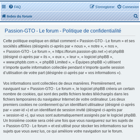
FAQ
S’enregistrer
Connexion
Index du forum
Passion-GTO - Le forum - Politique de confidentialité
Cette politique explique en détail comment « Passion-GTO - Le forum » et ses
sociétés affiliées (désignés ci-après par « nous », « notre », « nos »,
« Passion-GTO - Le forum », « https://forum.passion-gto.net ») et phpBB
r
(désigné ci-après par « ils », « eux », « leur », « logiciel phpBB »,
« www.phpbb.com », « phpBB Limited », « Équipes phpBB ») utilisent
n’importe quelle information collectée pendant n’importe quelle session
d’utilisation de votre part (désignée ci-après par « vos informations »).
Vos informations sont collectées de deux manières. Premièrement, en
r
naviguant sur « Passion-GTO - Le forum », le logiciel phpBB créera un certain
nombre de cookies, qui sont des petits fichiers textes téléchargés dans les
fichiers temporaires du navigateur Internet de votre ordinateur. Les deux
premiers cookies ne contiennent qu’un identifiant utilisateur (désigné ci-après
par « user-id ») et un identifiant de session invité (désigné ci-après par
« session-id »), qui vous sont automatiquement assignés par le logiciel phpBB.
Un troisième cookie sera créé une fois que vous naviguerez sur les sujets de
« Passion-GTO - Le forum » et est utilisé pour stocker les informations sur les
sujets que vous avez lus, ce qui améliore votre navigation sur le forum.