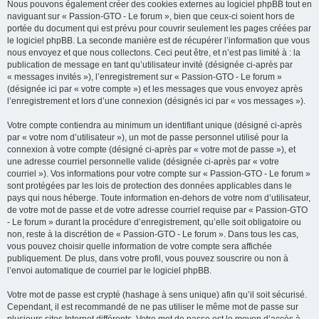
Nous pouvons également créer des cookies externes au logiciel phpBB tout en
naviguant sur « Passion-GTO - Le forum », bien que ceux-ci soient hors de
portée du document qui est prévu pour couvrir seulement les pages créées par
le logiciel phpBB. La seconde manière est de récupérer l’information que vous
nous envoyez et que nous collectons. Ceci peut être, et n’est pas limité à : la
publication de message en tant qu’utilisateur invité (désignée ci-après par
« messages invités »), l’enregistrement sur « Passion-GTO - Le forum »
(désignée ici par « votre compte ») et les messages que vous envoyez après
l’enregistrement et lors d’une connexion (désignés ici par « vos messages »).
Votre compte contiendra au minimum un identifiant unique (désigné ci-après
par « votre nom d’utilisateur »), un mot de passe personnel utilisé pour la
connexion à votre compte (désigné ci-après par « votre mot de passe »), et
une adresse courriel personnelle valide (désignée ci-après par « votre
courriel »). Vos informations pour votre compte sur « Passion-GTO - Le forum »
sont protégées par les lois de protection des données applicables dans le
pays qui nous héberge. Toute information en-dehors de votre nom d’utilisateur,
de votre mot de passe et de votre adresse courriel requise par « Passion-GTO
- Le forum » durant la procédure d’enregistrement, qu’elle soit obligatoire ou
non, reste à la discrétion de « Passion-GTO - Le forum ». Dans tous les cas,
vous pouvez choisir quelle information de votre compte sera affichée
publiquement. De plus, dans votre profil, vous pouvez souscrire ou non à
l’envoi automatique de courriel par le logiciel phpBB.
Votre mot de passe est crypté (hashage à sens unique) afin qu’il soit sécurisé.
Cependant, il est recommandé de ne pas utiliser le même mot de passe sur