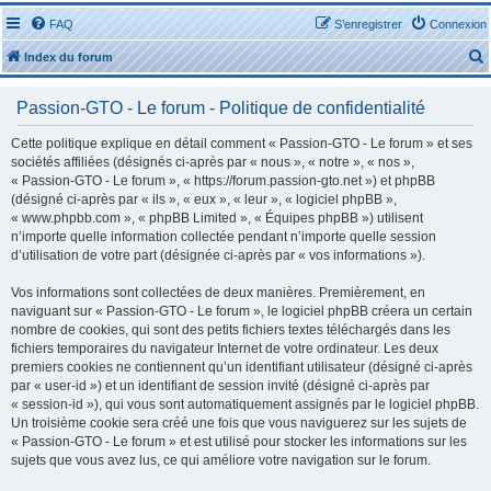
FAQ
S’enregistrer
Connexion
Index du forum
Passion-GTO - Le forum - Politique de confidentialité
Cette politique explique en détail comment « Passion-GTO - Le forum » et ses
sociétés affiliées (désignés ci-après par « nous », « notre », « nos »,
« Passion-GTO - Le forum », « https://forum.passion-gto.net ») et phpBB
r
(désigné ci-après par « ils », « eux », « leur », « logiciel phpBB »,
« www.phpbb.com », « phpBB Limited », « Équipes phpBB ») utilisent
n’importe quelle information collectée pendant n’importe quelle session
d’utilisation de votre part (désignée ci-après par « vos informations »).
Vos informations sont collectées de deux manières. Premièrement, en
r
naviguant sur « Passion-GTO - Le forum », le logiciel phpBB créera un certain
nombre de cookies, qui sont des petits fichiers textes téléchargés dans les
fichiers temporaires du navigateur Internet de votre ordinateur. Les deux
premiers cookies ne contiennent qu’un identifiant utilisateur (désigné ci-après
par « user-id ») et un identifiant de session invité (désigné ci-après par
« session-id »), qui vous sont automatiquement assignés par le logiciel phpBB.
Un troisième cookie sera créé une fois que vous naviguerez sur les sujets de
« Passion-GTO - Le forum » et est utilisé pour stocker les informations sur les
sujets que vous avez lus, ce qui améliore votre navigation sur le forum.