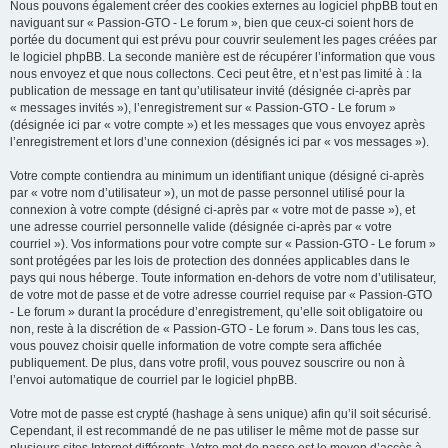
Nous pouvons également créer des cookies externes au logiciel phpBB tout en
naviguant sur « Passion-GTO - Le forum », bien que ceux-ci soient hors de
portée du document qui est prévu pour couvrir seulement les pages créées par
le logiciel phpBB. La seconde manière est de récupérer l’information que vous
nous envoyez et que nous collectons. Ceci peut être, et n’est pas limité à : la
publication de message en tant qu’utilisateur invité (désignée ci-après par
« messages invités »), l’enregistrement sur « Passion-GTO - Le forum »
(désignée ici par « votre compte ») et les messages que vous envoyez après
l’enregistrement et lors d’une connexion (désignés ici par « vos messages »).
Votre compte contiendra au minimum un identifiant unique (désigné ci-après
par « votre nom d’utilisateur »), un mot de passe personnel utilisé pour la
connexion à votre compte (désigné ci-après par « votre mot de passe »), et
une adresse courriel personnelle valide (désignée ci-après par « votre
courriel »). Vos informations pour votre compte sur « Passion-GTO - Le forum »
sont protégées par les lois de protection des données applicables dans le
pays qui nous héberge. Toute information en-dehors de votre nom d’utilisateur,
de votre mot de passe et de votre adresse courriel requise par « Passion-GTO
- Le forum » durant la procédure d’enregistrement, qu’elle soit obligatoire ou
non, reste à la discrétion de « Passion-GTO - Le forum ». Dans tous les cas,
vous pouvez choisir quelle information de votre compte sera affichée
publiquement. De plus, dans votre profil, vous pouvez souscrire ou non à
l’envoi automatique de courriel par le logiciel phpBB.
Votre mot de passe est crypté (hashage à sens unique) afin qu’il soit sécurisé.
Cependant, il est recommandé de ne pas utiliser le même mot de passe sur