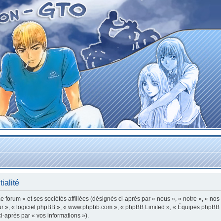
ialité
forum » et ses sociétés affiliées (désignés ci-après par « nous », « notre », « nos
leur », « logiciel phpBB », « www.phpbb.com », « phpBB Limited », « Équipes phpBB »
ci-après par « vos informations »).