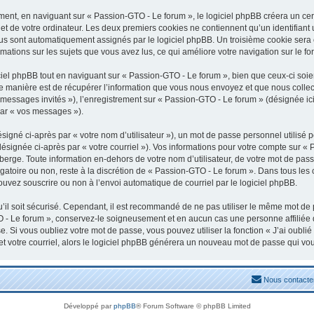
nt, en naviguant sur « Passion-GTO - Le forum », le logiciel phpBB créera un certa
t de votre ordinateur. Les deux premiers cookies ne contiennent qu’un identifiant uti
vous sont automatiquement assignés par le logiciel phpBB. Un troisième cookie sera
rmations sur les sujets que vous avez lus, ce qui améliore votre navigation sur le fo
el phpBB tout en naviguant sur « Passion-GTO - Le forum », bien que ceux-ci soien
manière est de récupérer l’information que vous nous envoyez et que nous collectons
« messages invités »), l’enregistrement sur « Passion-GTO - Le forum » (désignée 
par « vos messages »).
igné ci-après par « votre nom d’utilisateur »), un mot de passe personnel utilisé 
désignée ci-après par « votre courriel »). Vos informations pour votre compte sur «
erge. Toute information en-dehors de votre nom d’utilisateur, de votre mot de pass
igatoire ou non, reste à la discrétion de « Passion-GTO - Le forum ». Dans tous les
ouvez souscrire ou non à l’envoi automatique de courriel par le logiciel phpBB.
il soit sécurisé. Cependant, il est recommandé de ne pas utiliser le même mot de pa
 - Le forum », conservez-le soigneusement et en aucun cas une personne affiliée
 Si vous oubliez votre mot de passe, vous pouvez utiliser la fonction « J’ai oubli
et votre courriel, alors le logiciel phpBB générera un nouveau mot de passe qui vo
Nous contacte
Développé par
phpBB
® Forum Software © phpBB Limited