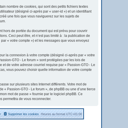
in nombre de cookies, qui sont des petits fichiers textes
lisateur (désigné ci-après par « user-id ») et un identifiant
 créé une fois que vous naviguerez sur les sujets de
rum.
t hors de portée du document qui est prévu pour couvrir
. Ceci peut être, et n’est pas limité à : la publication de
ici par « votre compte ») et les messages que vous envoyez
pour la connexion à votre compte (désigné ci-après par « votre
 Passion-GTO - Le forum » sont protégées par les lois de
e et de votre adresse courriel requise par « Passion-GTO - Le
 cas, vous pouvez choisir quelle information de votre compte
sse sur plusieurs sites Internet différents. Votre mot de
 de « Passion-GTO - Le forum », de phpBB ou une d’une tierce
é mon mot de passe » fournie par le logiciel phpBB. Ce
us permettra de vous reconnecter.
r
Supprimer les cookies
Heures au format
UTC+01:00