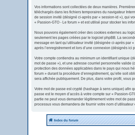
Vos informations sont collectées de deux manières. Premièreme
téléchargés dans les fichiers temporaires du navigateur Interne
de session invité (désigné ci-après par « session-id »), qui 
« Passion-GTO - Le forum » et est utilisé pour stocker les info
Nous pouvons également créer des cookies externes au logici
seulement les pages créées par le logiciel phpBB. La seconde 
message en tant qu’utilisateur invité (désignée ci-après par 
après l’enregistrement et lors d’une connexion (désignés ici 
Votre compte contiendra au minimum un identifiant unique (dés
mot de passe »), et une adresse courriel personnelle valide (
protection des données applicables dans le pays qui nous héb
forum » durant la procédure d’enregistrement, qu’elle soit obl
sera affichée publiquement. De plus, dans votre profil, vous p
Votre mot de passe est crypté (hashage à sens unique) afin qu’
passe est le moyen d’accès à votre compte sur « Passion-GTO
partie ne peut vous demander légitimement votre mot de passe.
processus vous demandera de fournir votre nom d’utilisateur 
Index du forum